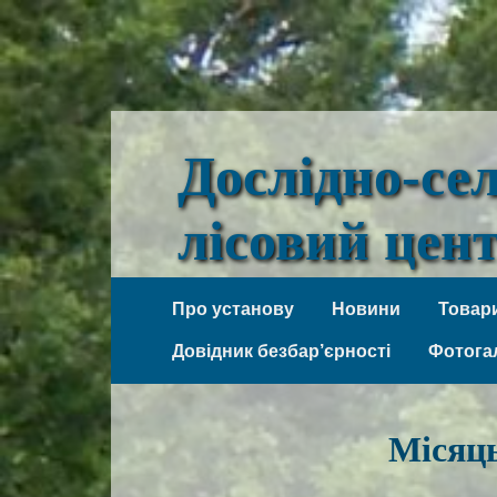
Дослідно-се
лісовий цен
Веселі Боковеньки
Про установу
Новини
Товари
Довідник безбар’єрності
Фотога
Місяц