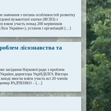
чне навчання з питань особливостей розвитку
ової вузькотілої златки (ЯСВЗ) з
ні взяли участь понад 200 керівників
Ліси України»), установ і організацій […]
проблем лісознавства та
гове засідання Наукової ради з проблем
Н України директора УкрНДІЛГА Віктора
ході змогли взяти участь всі 20 членів
олодимир РАДЧЕНКО – […]