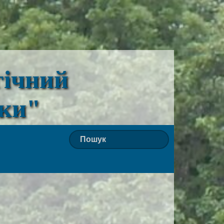
гічний
ьки"