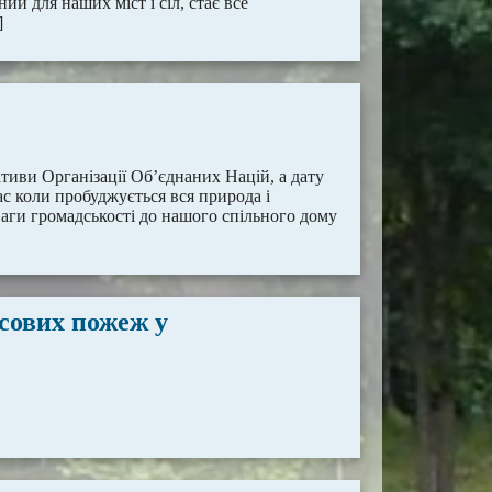
й для наших міст і сіл, стає все
]
ативи Організації Об’єднаних Націй, а дату
ас коли пробуджується вся природа і
ваги громадськості до нашого спільного дому
ісових пожеж у