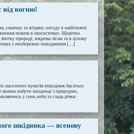
с від вогню!
, сонячну та вітряну погоду в найближчі
никнення пожеж в екосистемах. Щорічно
битку природі, зокрема лісам та в цілому
темах є необережне поводження […]
ніх населених пунктів впродовж багатьох
ут можна побути наодинці з природою,
вляючись у синь неба та гладь річки
йного шкідника — ясенову