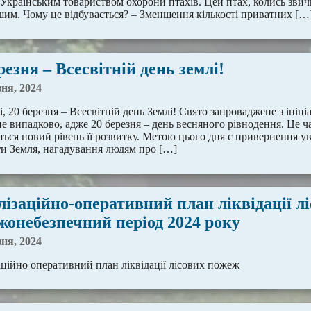
країнським товариством охорони птахів. Цей птах, колись звични
ішим. Чому це відбувається? – Зменшення кількості приватних […
резня – Всесвітній день землі!
зня, 2024
, 20 березня – Всесвітній день Землі! Свято запроваджене з ініці
е випадково, адже 20 березня – день весняного рівнодення. Це ч
ться новий рівень її розвитку. Метою цього дня є привернення у
ти Земля, нагадування людям про […]
ізаційно-оперативний план ліквідації л
жонебезпечний період 2024 року
зня, 2024
аційно оперативний план ліквідації лісових пожеж