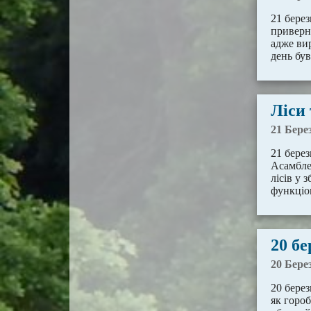
21 берез
приверну
адже ви
день бу
Ліси 
21 Бере
21 бере
Асамбле
лісів у 
функціо
20 бе
20 Бере
20 берез
як гороб