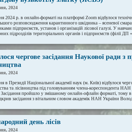
зня, 2024
ня 2024 р. в онлайн-форматі на платформі Zoom відбулося техні
льшого розповсюдження карантинного шкідника – ясеневої смарагд
ками підприємств, установ і організацій лісової галузі. У навчан
них підрозділів територіальних органів і підприємств (філії ДП «
лося чергове засідання Наукової ради з 
вництва
зня, 2024
ня в Президії Національної академії наук (м. Київ) відбулося чер
вства та лісівництва під головуванням члена-кореспондента НА
Засідання пройшло у змішаному онлайн-офлайн форматі, тому в за
ідкрив засідання з вітальним словом академік НАН України В
ародний день лісів
зня, 2024