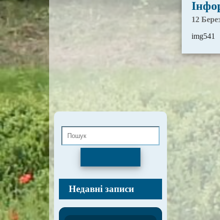
Інфор
12 Бере
img541
Пошук
Недавні записи