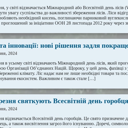
ня, у світі відзначається Міжнародний або Всесвітній день лісів 
ти увагу суспільства до важливості збереження лісів. Ліси відіг
робляють необхідний кисень, поглинаючи парниковий вуглекисли
в проглошений за ініціативи ООН 28 листопада 2012 року через з
та інновації: нові рішення задля покращ
зня, 2024
зня в усьому світі відзначають Міжнародний день лісів, який пр
єю Організації Об’єднаних Націй. Щороку, у цей день, фахівці з
збереженні клімату. Ліс надає нам не лише необхідні товари та по
нування екосистем. Важливим є також стале […]
резня святкують Всесвітній день горобц
зня, 2024
ня відзначається Всесвітній день горобців. Це свято призначене 
ець, а також висвітлення загроз його існуванню. Доречі, символо