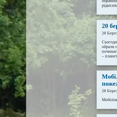
обранийУ
рідкісн
20 бе
20 Бере
Сьогодні
обрали н
починає
– плане
Мобіл
поже
20 Бере
Мобіліз