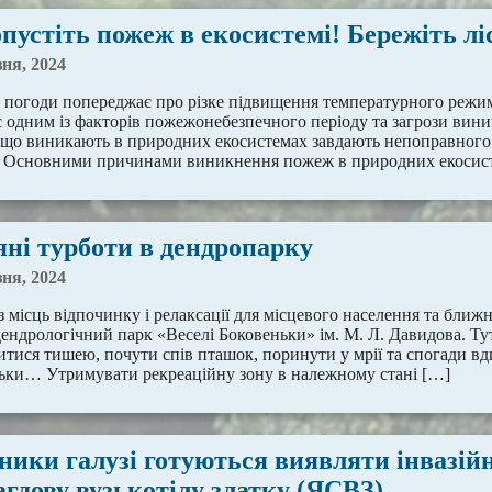
пустіть пожеж в екосистемі! Бережіть лі
зня, 2024
 погоди попереджає про різке підвищення температурного режиму
 є одним із факторів пожежонебезпечного періоду та загрози ви
 що виникають в природних екосистемах завдають непоправного з
. Основними причинами виникнення пожеж в природних екосис
яні турботи в дендропарку
зня, 2024
 місць відпочинку і релаксації для місцевого населення та ближ
 дендрологічний парк «Веселі Боковеньки» ім. М. Л. Давидова. Т
тися тишею, почути спів пташок, поринути у мрії та спогади вди
ьки… Утримувати рекреаційну зону в належному стані […]
вники галузі готуються виявляти інвазі
агдову вузькотілу златку (ЯСВЗ)