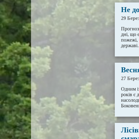
Не до
29 Бере
Прогноз
дні, що
пожежі,
державі
Весн
27 Бере
Одним із
років є
насолоди
Боковен
Лісі
смар