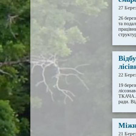
27 Бере
26 берез
та пода
працівни
структур
Відбу
лісі
22 Бере
19 берез
лісозна
ТКАЧА. 
ради. В
Міжн
21 Бере