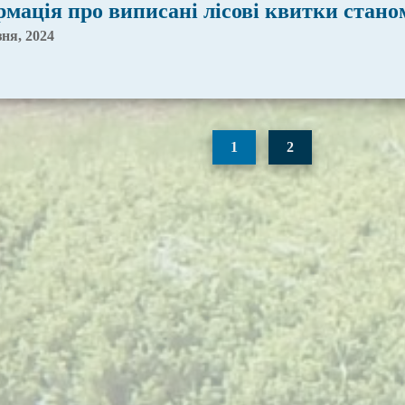
мація про виписані лісові квитки станом
зня, 2024
1
2