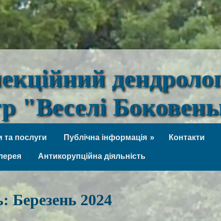
лекційний дендроло
тр "Веселі Боковен
 та послуги
Публічна інформація
Контакти
лерея
Антикорупційна діяльність
ь:
Березень 2024