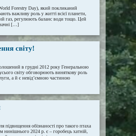
(World Forestry Day), який покликаний
рають важливу роль у житті всієї планети,
й газ, регулюють баланс води тощо. Цей
начні […]
ення світу!
оголошений в грудні 2012 року Генеральною
 усього світу обговорюють виняткову роль
слуги, а й є невід’ємною частиною
я
для підвищення обізнаності про такого птаха
м нинішнього 2024 р. є – горобець хатній,