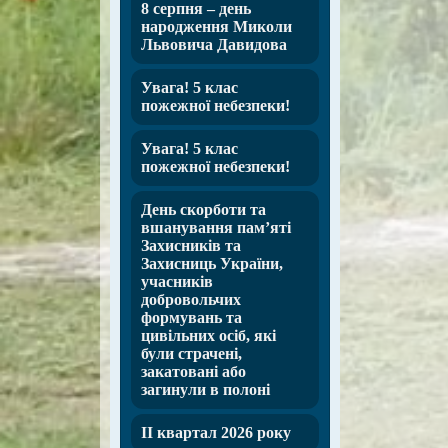
8 серпня – день
народження Миколи
Львовича Давидова
Увага! 5 клас
пожежної небезпеки!
Увага! 5 клас
пожежної небезпеки!
День скорботи та
вшанування пам’яті
Захисників та
Захисниць України,
учасників
добровольчих
формувань та
цивільних осіб, які
були страчені,
закатовані або
загинули в полоні
ІІ квартал 2026 року