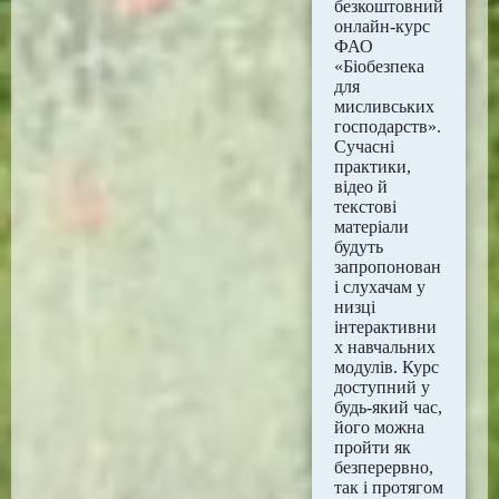
безкоштовний
онлайн-курс
ФАО
«Біобезпека
для
мисливських
господарств».
Сучасні
практики,
відео й
текстові
матеріали
будуть
запропонован
і слухачам у
низці
інтерактивни
х навчальних
модулів. Курс
доступний у
будь-який час,
його можна
пройти як
безперервно,
так і протягом