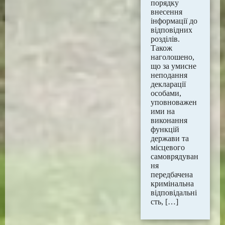
порядку
внесення
інформації до
відповідних
розділів.
Також
наголошено,
що за умисне
неподання
декларації
особами,
уповноважен
ими на
виконання
функцій
держави та
місцевого
самоврядуван
ня
передбачена
кримінальна
відповідальні
сть, […]