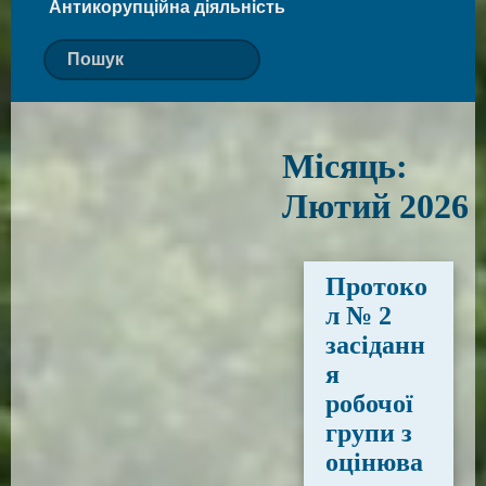
Антикорупційна діяльність
Місяць:
Лютий 2026
Протоко
л № 2
засіданн
я
робочої
групи з
оцінюва