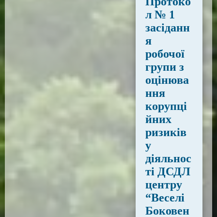
Протоко
л № 1
засіданн
я
робочої
групи з
оцінюва
ння
корупці
йних
ризиків
у
діяльнос
ті ДСДЛ
центру
“Веселі
Боковен