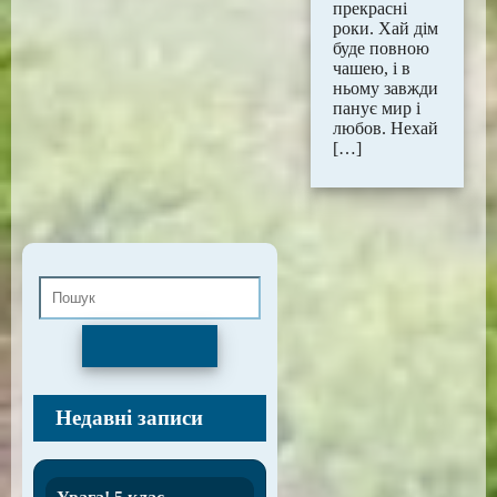
прекрасні
роки. Хай дім
буде повною
чашею, і в
ньому завжди
панує мир і
любов. Нехай
[…]
Пошук
Недавні записи