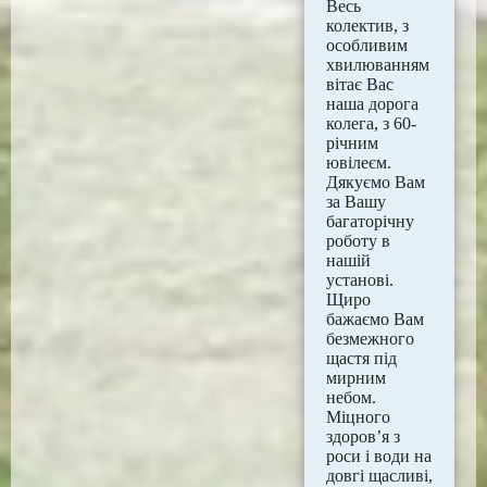
Весь
колектив, з
особливим
хвилюванням
вітає Вас
наша дорога
колега, з 60-
річним
ювілеєм.
Дякуємо Вам
за Вашу
багаторічну
роботу в
нашій
установі.
Щиро
бажаємо Вам
безмежного
щастя під
мирним
небом.
Міцного
здоров’я з
роси і води на
довгі щасливі,