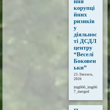
ння
корупці
йних
ризиків
у
діяльнос
ті ДСДЛ
центру
“Веселі
Боковен
ьки”
23 Лютого,
2026
img666_img66
7_merged