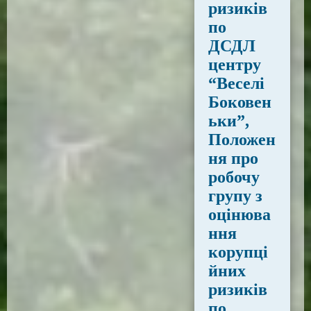
ризиків
по
ДСДЛ
центру
“Веселі
Боковен
ьки”,
Положен
ня про
робочу
групу з
оцінюва
ння
корупці
йних
ризиків
по