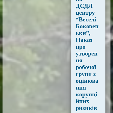
ДСДЛ
центру
“Веселі
Боковен
ьки”,
Наказ
про
утворен
ня
робочої
групи з
оцінюва
ння
корупці
йних
ризиків