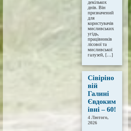
декількох
днів. Він
призначений
для
користувачів
мисливських
угідь,
працівників
лісової та
мисливської
галузей, […]
Сівіріно
вій
Галині
Євдоким
івні – 60!
4 Лютого,
2026