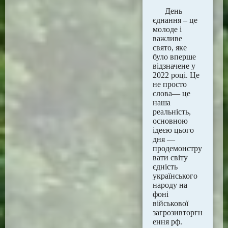
День
єднання – це
молоде і
важливе
свято, яке
було вперше
відзначене у
2022 році. Це
не просто
слова— це
наша
реальність,
основною
ідеєю цього
дня —
продемонстру
вати світу
єдність
українського
народу на
фоні
військової
загрозивторгн
ення рф.