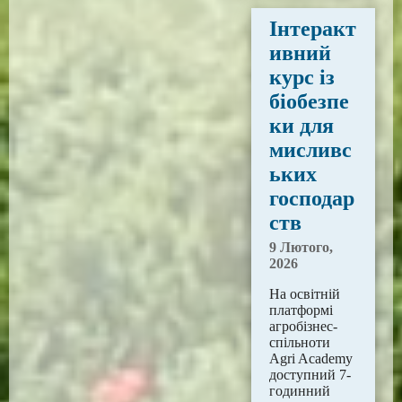
Інтеракт
ивний
курс із
біобезпе
ки для
мисливс
ьких
господар
ств
9 Лютого,
2026
На освітній
платформі
агробізнес-
спільноти
Agri Academy
доступний 7-
годинний