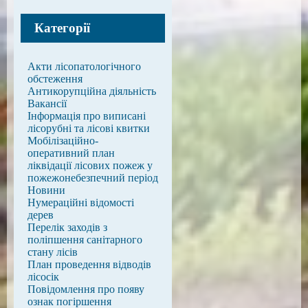
Категорії
Акти лісопатологічного
обстеження
Антикорупційна діяльність
Вакансії
Інформація про виписані
лісорубні та лісові квитки
Мобілізаційно-
оперативний план
ліквідації лісових пожеж у
пожежонебезпечний період
Новини
Нумераційні відомості
дерев
Перелік заходів з
поліпшення санітарного
стану лісів
План проведення відводів
лісосік
Повідомлення про появу
ознак погіршення