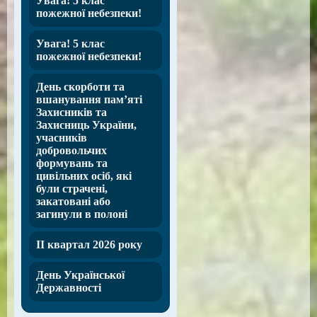
Увага! 5 клас
пожежної небезпеки!
Увага! 5 клас
пожежної небезпеки!
День скорботи та
вшанування пам’яті
Захисників та
Захисниць України,
учасників
добровольчих
формувань та
цивільних осіб, які
були страчені,
закатовані або
загинули в полоні
ІІ квартал 2026 року
День Української
Державності