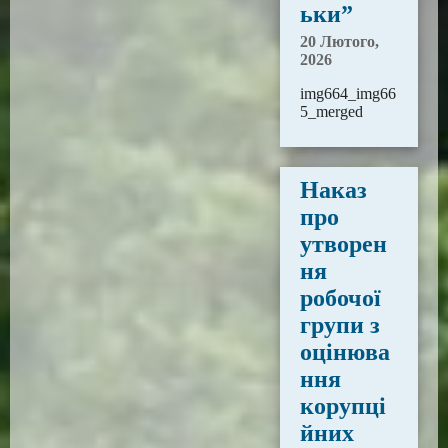
ьки”
20 Лютого,
2026
img664_img66
5_merged
Наказ
про
утворен
ня
робочої
групи з
оцінюва
ння
корупці
йних