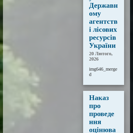
Державн
ому
агентств
і лісових
ресурсів
України
20 Лютого,
2026
img646_merge
d
Наказ
про
проведе
ння
оцінюва