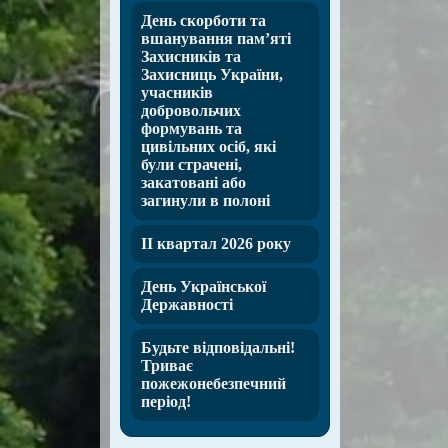
День скорботи та
вшанування пам’яті
Захисників та
Захисниць України,
учасників
добровольчих
формувань та
цивільних осіб, які
були страчені,
закатовані або
загинули в полоні
ІІ квартал 2026 року
День Української
Державності
Будьте відповідальні!
Триває
пожежонебезпечний
період!