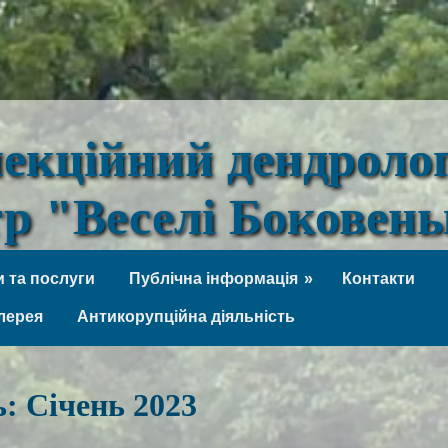
лекційний дендроло
тр "Веселі Боковен
 та послуги
Публічна інформація
Контакти
лерея
Антикорупційна діяльність
ь:
Січень 2023