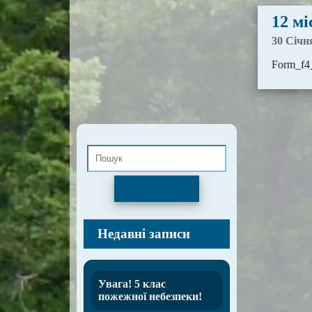
12 мі
30 Січн
Form_f4_
Пошук
Недавні записи
Увага! 5 клас
пожежної небезпеки!