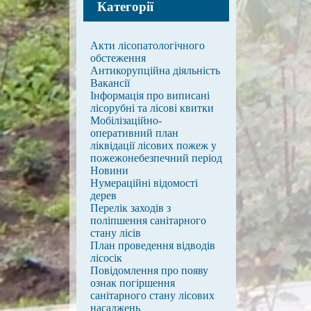
Категорії
Акти лісопатологічного
обстеження
Антикорупційна діяльність
Вакансії
Інформація про виписані
лісорубні та лісові квитки
Мобілізаційно-
оперативний план
ліквідації лісових пожеж у
пожежонебезпечний період
Новини
Нумераційні відомості
дерев
Перелік заходів з
поліпшення санітарного
стану лісів
План проведення відводів
лісосік
Повідомлення про появу
ознак погіршення
санітарного стану лісових
насаджень