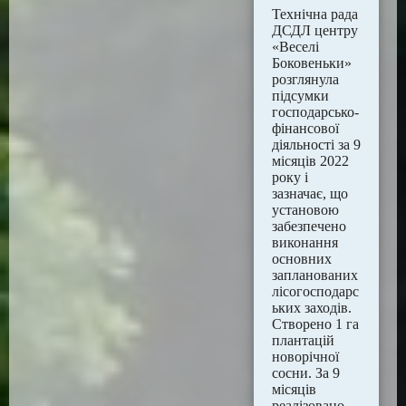
Технічна рада
ДСДЛ центру
«Веселі
Боковеньки»
розглянула
підсумки
господарсько-
фінансової
діяльності за 9
місяців 2022
року і
зазначає, що
установою
забезпечено
виконання
основних
запланованих
лісогосподарс
ьких заходів.
Створено 1 га
плантацій
новорічної
сосни. За 9
місяців
реалізовано