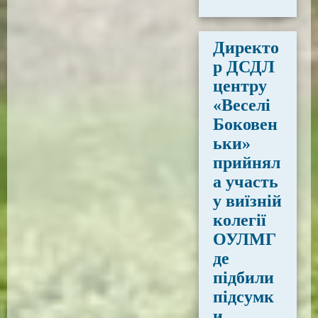
Директо
р ДСДЛ
центру
«Веселі
Боковен
ьки»
прийнял
а участь
у виїзній
колегії
ОУЛМГ
де
підбили
підсумк
и