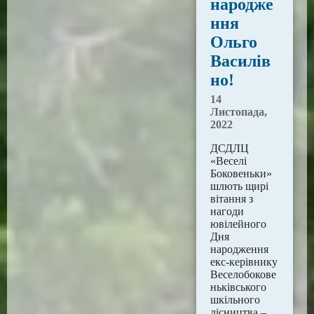
народже
ння
Ольго
Василів
но!
14
Листопада,
2022
ДСДЛЦ
«Веселі
Боковеньки»
шлють щирі
вітання з
нагоди
ювілейного
Дня
народження
екс-керівнику
Веселобокове
ньківського
шкільного
лісництва –