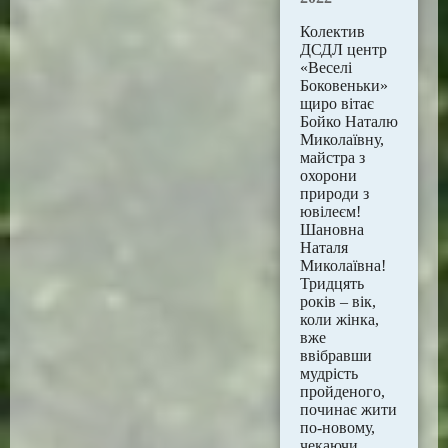
Колектив
ДСДЛ центр
«Веселі
Боковеньки»
щиро вітає
Бойко Наталю
Миколаївну,
майстра з
охорони
природи з
ювілеєм!
Шановна
Наталя
Миколаївна!
Тридцять
років – вік,
коли жінка,
вже
ввібравши
мудрість
пройденого,
починає жити
по-новому,
чекаючи