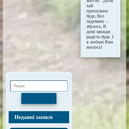
життя! Доля
хай
прихильна
буде, Все
задумане –
збулось, В
домі завжди
радість буде, І
в любові Вам
жилось!
Пошук
Недавні записи