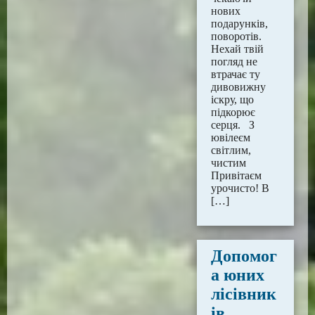
нових
подарунків,
поворотів.
Нехай твій
погляд не
втрачає ту
дивовижну
іскру, що
підкорює
серця. З
ювілеєм
світлим,
чистим
Привітаєм
урочисто! В
[…]
Допомог
а юних
лісівник
ів