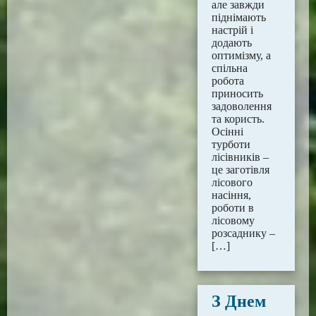
але завжди
піднімають
настрій і
додають
оптимізму, а
спільна
робота
приносить
задоволення
та користь.
Осінні
турботи
лісівників –
це заготівля
лісового
насіння,
роботи в
лісовому
розсаднику –
[…]
З Днем