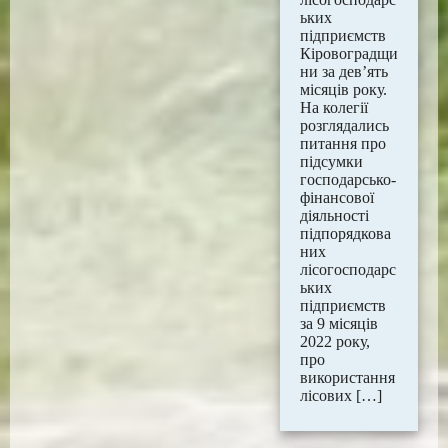
ьких
підприємств
Кіровоградщи
ни за дев’ять
місяців року.
На колегії
розглядались
питання про
підсумки
господарсько-
фінансової
діяльності
підпорядкова
них
лісогосподарс
ьких
підприємств
за 9 місяців
2022 року,
про
використання
лісових […]