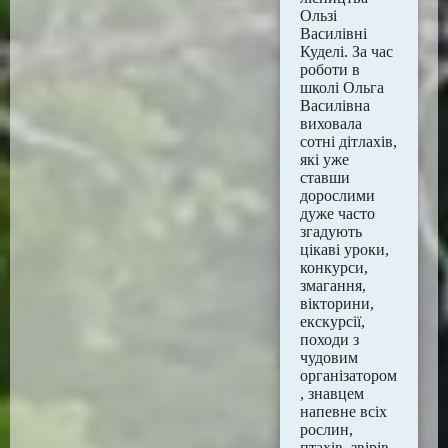
Ользі
Василівні
Куделі. За час
роботи в
школі Ольга
Василівна
виховала
сотні дітлахів,
які уже
ставши
дорослими
дуже часто
згадують
цікаві уроки,
конкурси,
змагання,
вікторини,
екскурсії,
походи з
чудовим
організатором
, знавцем
напевне всіх
рослин,
птахів, звірів