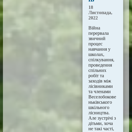
18
Листопада,
2022
Війна
перервала
звичний
процес
навчання у
школах,
спілкування,
проведення
спільних
робіт та
заходів між
лісівниками
та членами
Веселобокове
ньківського
шкільного
лісництва.
Але зустрічі з
дітьми, хоча
не такі часті,