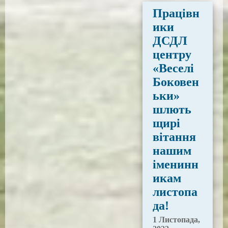
Працівн
ики
ДСДЛ
центру
«Веселі
Боковен
ьки»
шлють
щирі
вітання
нашим
іменинн
икам
листопа
да!
1 Листопада,