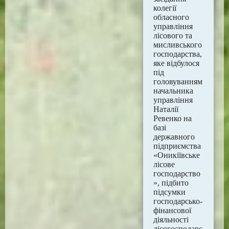
колегії
обласного
управління
лісового та
мисливського
господарства,
яке відбулося
під
головуванням
начальника
управління
Наталії
Ревенко на
базі
державного
підприємства
«Оникіївське
лісове
господарство
», підбито
підсумки
господарсько-
фінансової
діяльності
лісогосподарс