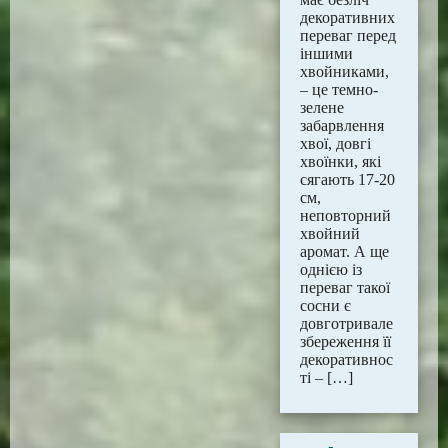
декоративних
переваг перед
іншими
хвойниками,
– це темно-
зелене
забарвлення
хвої, довгі
хвоїнки, які
сягають 17-20
см,
неповторний
хвойний
аромат. А ще
однією із
переваг такої
сосни є
довготривале
збереження її
декоративнос
ті – […]