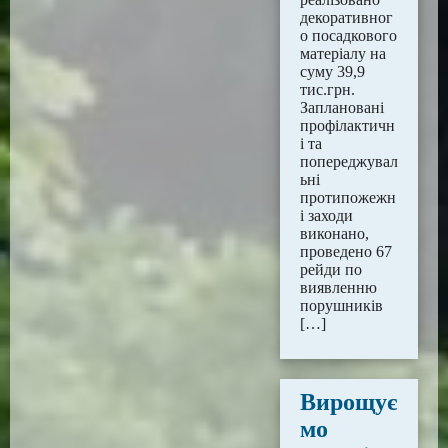
декоративног
о посадкового
матеріалу на
суму 39,9
тис.грн.
Заплановані
профілактичн
і та
попереджувал
ьні
протипожежн
і заходи
виконано,
проведено 67
рейди по
виявленню
порушників
[…]
Вирощує
мо