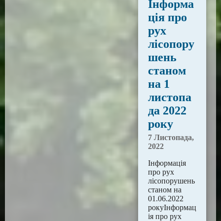
Інформа
ція про
рух
лісопору
шень
станом
на 1
листопа
да 2022
року
7 Листопада,
2022
Інформація
про рух
лісопорушень
станом на
01.06.2022
рокуІнформац
ія про рух