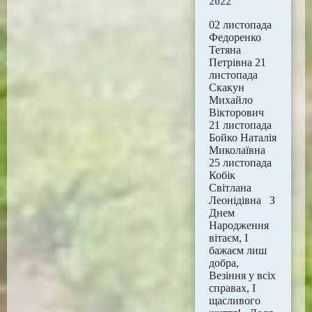
2022
02 листопада
Федоренко
Тетяна
Петрівна 21
листопада
Скакун
Михайло
Вікторович
21 листопада
Бойко Наталія
Миколаївна
25 листопада
Кобік
Світлана
Леонідівна З
Днем
Народження
вітаєм, І
бажаєм лиш
добра,
Везіння у всіх
справах, І
щасливого