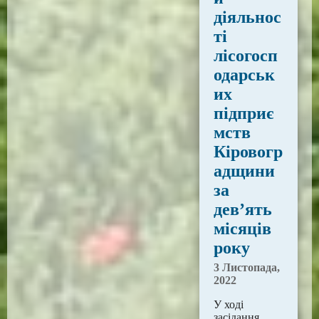
діяльнос
ті
лісогосп
одарськ
их
підприє
мств
Кіровогр
адщини
за
дев’ять
місяців
року
3 Листопада,
2022
У ході
засідання