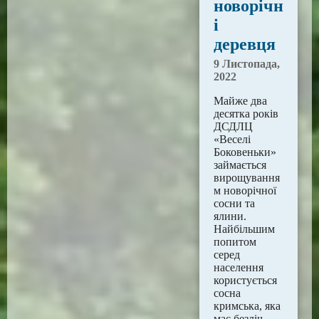
новорічн
і
деревця
9 Листопада,
2022
Майже два
десятка років
ДСДЛЦ
«Веселі
Боковеньки»
займається
вирощування
м новорічної
сосни та
ялини.
Найбільшим
попитом
серед
населення
користується
сосна
кримська, яка
має безліч