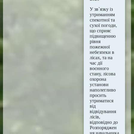
У зв`язку із
утриманням
спекотної та
сухої погоди,
що сприяє
підвищенню
рівня
пожежної
небезпеки в
лісах, та на
час дії
воєнного
стану, лісова
охорона
установи
наполегливо
просить
утриматися
від
відвідування
лісів,
відповідно до
Розпоряджен
ня начальника