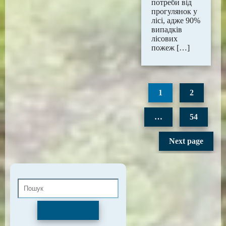
потреби від
пpогулянок у
лісі, адже 90%
випадків
лісових
пожеж […]
1
2
…
54
Next page
Пошук