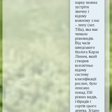
парку можна
зустріти
звичну і
відому
кожному з нас
– липу (лат.
Tília), яка має
чимало
різновидів.
Від часів
шведського
біолога Карла
Ліннея, який
створив
всесвітньо
відому
систему
класифікації
рослин, було
описано
понад 350
різних видів,
гібридів і
сортів цього
дерева. Згідно