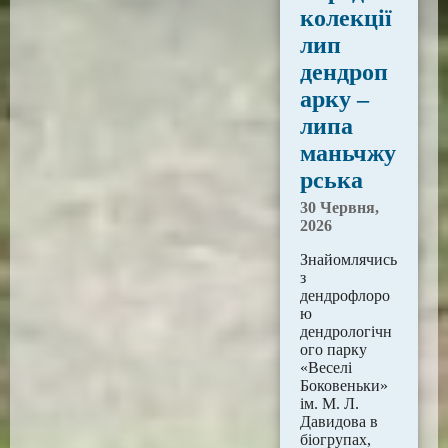
колекції
лип
дендроп
арку –
липа
маньчжу
рська
30 Червня,
2026
Знайомлячись
з
дендрофлоро
ю
дендрологічн
ого парку
«Веселі
Боковеньки»
ім. М. Л.
Давидова в
біогрупах,