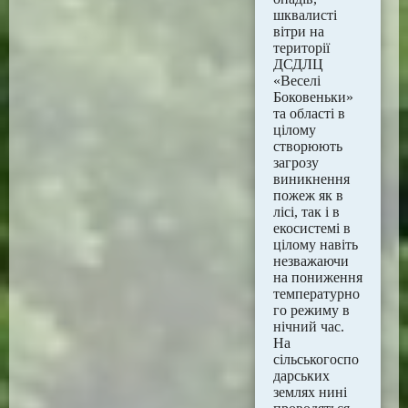
шквалисті
вітри на
території
ДСДЛЦ
«Веселі
Боковеньки»
та області в
цілому
створюють
загрозу
виникнення
пожеж як в
лісі, так і в
екосистемі в
цілому навіть
незважаючи
на пониження
температурно
го режиму в
нічний час.
На
сільськогоспо
дарських
землях нині