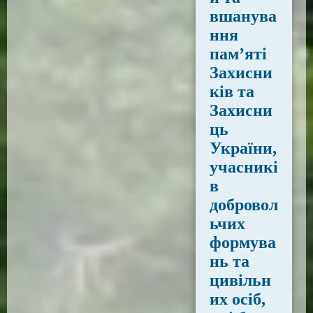
вшанува
ння
пам’яті
Захисни
ків та
Захисни
ць
України,
учасникі
в
добровол
ьчих
формува
нь та
цивільн
их осіб,