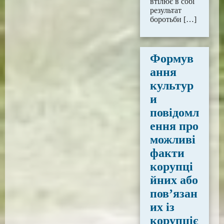
втілює в собі
результат
боротьби […]
Формув
ання
культур
и
повідомл
ення про
можливі
факти
корупці
йних або
пов’язан
их із
корупціє