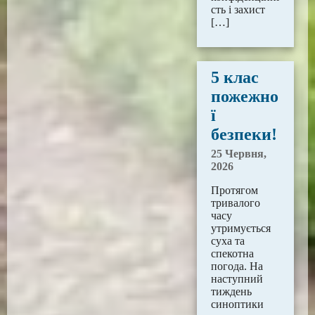
сть і захист
[…]
5 клас
пожежно
ї
безпеки!
25 Червня,
2026
Протягом
тривалого
часу
утримується
суха та
спекотна
погода. На
наступний
тиждень
синоптики