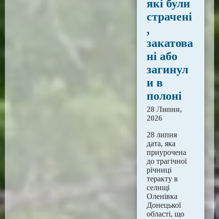
які були
страчені
,
закатова
ні або
загинул
и в
полоні
28 Липня,
2026
28 липня
дата, яка
приурочена
до трагічної
річниці
теракту в
селищі
Оленівка
Донецької
області, що