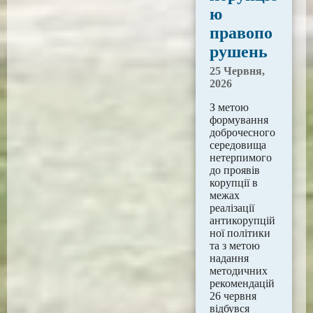
ю
правопо
рушень
25 Червня,
2026
З метою
формування
доброчесного
середовища
нетерпимого
до проявів
корупції в
межах
реалізації
антикорупцій
ної політики
та з метою
надання
методичних
рекомендацій
26 червня
відбувся