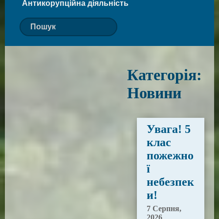
Антикорупційна діяльність
Категорія:
Новини
Увага! 5
клас
пожежно
ї
небезпек
и!
7 Серпня,
2026