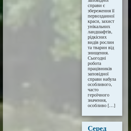
заповідної
справи є
збереження її
первозданної
краси, захист
унікальних
ландшафтів,
рідкісних
видів рослин
та тварин від
знищення.
Сьогодні
робота
працівників
заповідної
справи набула
особливого,
часто
героїчного
значення,
особливо […]
Серед