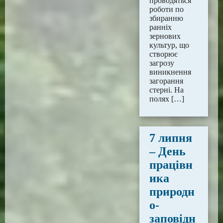
проводяться
роботи по
збиранню
ранніх
зернових
культур, що
створює
загрозу
виникнення
загорання
стерні. На
полях […]
7 липня
– День
працівн
ика
природн
о-
заповідн