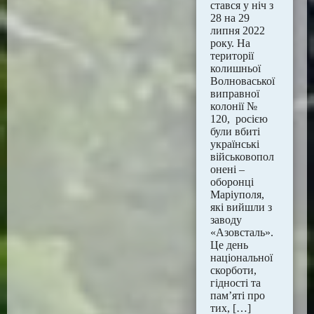
стався у ніч з
28 на 29
липня 2022
року. На
території
колишньої
Волноваської
виправної
колонії №
120, росією
були вбиті
українські
військовопол
онені –
оборонці
Маріуполя,
які вийшли з
заводу
«Азовсталь».
Це день
національної
скорботи,
гідності та
пам’яті про
тих, […]