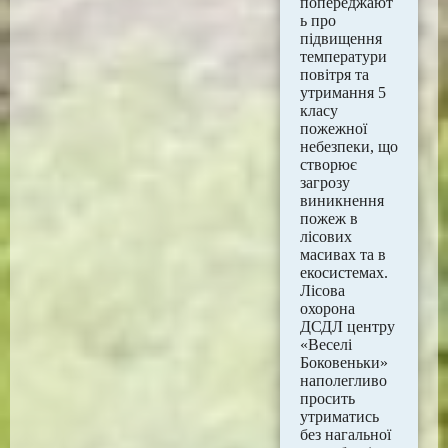
попереджают
ь про
підвищення
температури
повітря та
утримання 5
класу
пожежної
небезпеки, що
створює
загрозу
виникнення
пожеж в
лісових
масивах та в
екосистемах.
Лісова
охорона
ДСДЛ центру
«Веселі
Боковеньки»
наполегливо
пpосить
утpиматись
без нагальної