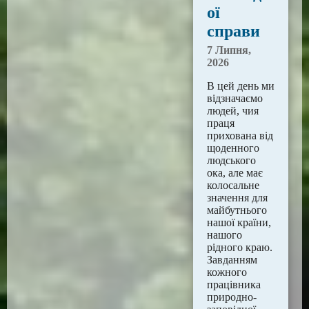
ої
справи
7 Липня,
2026
В цей день ми
відзначаємо
людей, чия
праця
прихована від
щоденного
людського
ока, але має
колосальне
значення для
майбутнього
нашої країни,
нашого
рідного краю.
Завданням
кожного
працівника
природно-