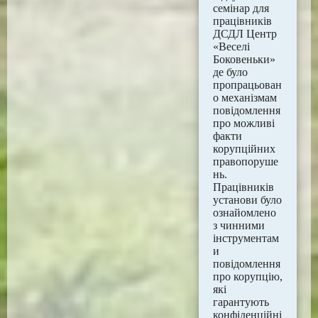
семінар для
працівників
ДСДЛ Центр
«Веселі
Боковеньки»
де було
пропрацьован
о механізмам
повідомлення
про можливі
факти
корупційних
правопоруше
нь.
Працівників
установи було
ознайомлено
з чинними
інструментам
и
повідомлення
про корупцію,
які
гарантують
конфіденційні