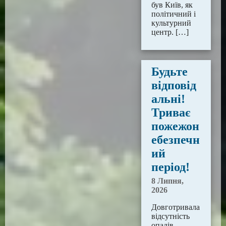
був Київ, як
політичний і
культурний
центр. […]
Будьте
відповід
альні!
Триває
пожежон
ебезпечн
ий
період!
8 Липня,
2026
Довготривала
відсутність
опадів,