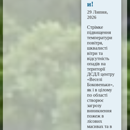
и!
29 Липня,
2026
Стрімке
підвищення
температури
повітря,
шквалисті
вітри та
відсутність
опадів на
території
ДСДЛ центру
«Веселі
Боковеньки»,
як і в цілому
по області
створює
загрозу
виникнення
пожеж в
лісових
масивах та в