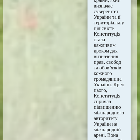
країни, який
визначає
суверенітет
України та її
територіальну
цілісність.
Конституція
стала
важливим
кроком для
визначення
прав, свобод
та обов’язків
кожного
громадянина
України. Крім
цього,
Конституція
сприяла
підвищенню
міжнародного
авторитету
України на
міжнародній
арені. Вона