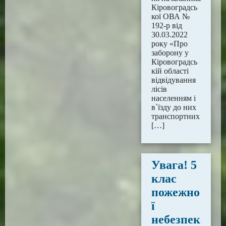
Кіровоградсь
кої ОВА №
192-р від
30.03.2022
року «Про
заборону у
Кіровоградсь
кій області
відвідування
лісів
населенням і
в`їзду до них
транспортних
[…]
Увага! 5
клас
пожежно
ї
небезпек