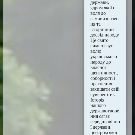
держави,
ядром якої є
воля до
самовизначен
ня та
історичний
досвід народу.
Це свято
символізує
волю
українського
народу до
власної
ідентичності,
соборності і
прагнення
захищати свій
суверенітет.
Історія
нашого
державотворе
ння сягає
середньовічно
ї держави,
центром якої