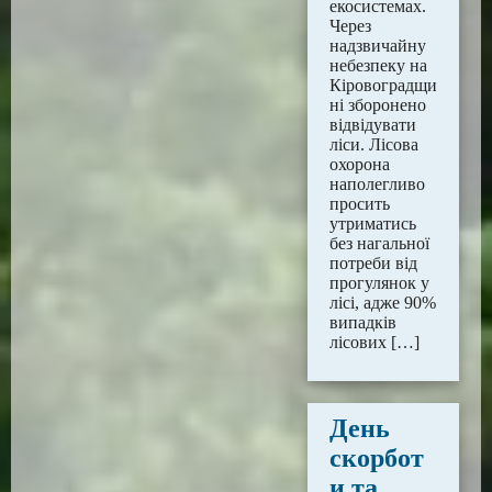
екосистемах.
Через
надзвичайну
небезпеку на
Кіровоградщи
ні зборонено
відвідувати
ліси. Лісова
охорона
наполегливо
пpосить
утpиматись
без нагальної
потреби від
пpогулянок у
лісі, адже 90%
випадків
лісових […]
День
скорбот
и та