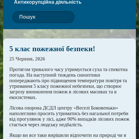
Антикорупційна діяльність
5 клас пожежної безпеки!
25 Червня, 2026
Протягом тривалого часу утримується суха та спекотна
погода. На наступний тиждень синоптики
попереджають про підвищення температури повітря та
утримання 5 класу пожежної небезпеки, що створює
загрозу виникнення пожеж в лісових масивах та в
екосистемах.
Лісова охорона ДСДЛ центру «Веселі Боковеньки»
наполегливо пpосить утpиматись без нагальної потреби
від пpогулянок у лісі, адже 90% випадків лісових пожеж
стається чеpез людську недбалість.
Якщо ви все таки вирішили відпочити на природі чи в