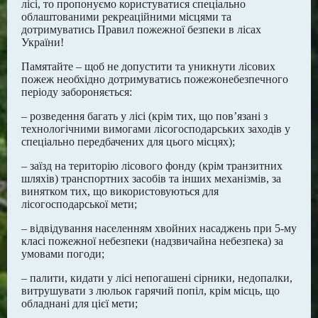
лісі, то пропонуємо користуватися спеціально
облаштованими рекреаційними місцями та
дотримуватись Правил пожежної безпеки в лісах
України!
Памятайте – щоб не допустити та уникнути лісових
пожеж необхідно дотримуватись пожежонебезпечного
періоду забороняється:
– розведення багать у лісі (крім тих, що пов’язані з
технологічними вимогами лісогосподарських заходів у
спеціально передбачених для цього місцях);
– заїзд на територію лісового фонду (крім транзитних
шляхів) транспортних засобів та інших механізмів, за
винятком тих, що використовуються для
лісогосподарської мети;
– відвідування населенням хвойних насаджень при 5-му
класі пожежної небезпеки (надзвичайна небезпека) за
умовами погоди;
– палити, кидати у лісі непогашені сірники, недопалки,
витрушувати з люльок гарячий попіл, крім місць, що
обладнані для цієї мети;