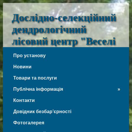
Дослідно-селекційний
дендрологічний
лісовий центр "Веселі
Боковеньки"
Про установу
Веселі Боковеньки
Новини
Товари та послуги
Публічна інформація
Контакти
Довідник безбар’єрності
Фотогалерея