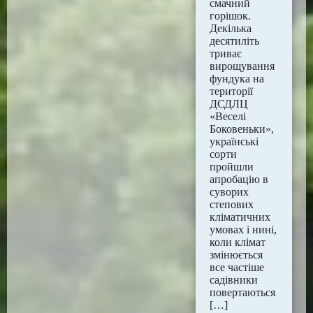
смачний
горішок.
Декілька
десятиліть
триває
вирощування
фундука на
території
ДСДЛЦ
«Веселі
Боковеньки»,
українські
сорти
пройшли
апробацію в
суворих
степових
кліматичних
умовах і нині,
коли клімат
змінюється
все частіше
садівники
повертаються
[…]