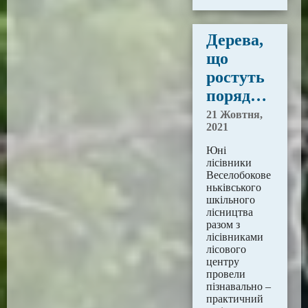
Дерева,
що
ростуть
поряд…
21 Жовтня,
2021
Юні
лісівники
Веселобокове
ньківського
шкільного
лісництва
разом з
лісівниками
лісового
центру
провели
пізнавально –
практичний