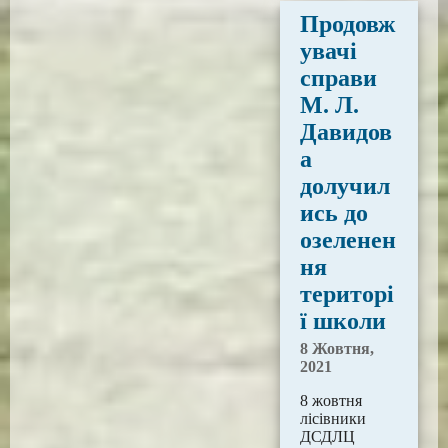
Продовж
увачі
справи
М. Л.
Давидов
а
долучил
ись до
озеленен
ня
територі
ї школи
8 Жовтня,
2021
8 жовтня
лісівники
ДСДЛЦ