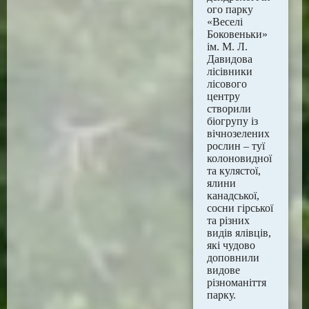
ого парку
«Веселі
Боковеньки»
ім. М. Л.
Давидова
лісівники
лісового
центру
створили
біогрупу із
вічнозелених
рослин – туї
колоновидної
та кулястої,
ялини
канадської,
сосни гірської
та різних
видів ялівців,
які чудово
доповнили
видове
різноманіття
парку.