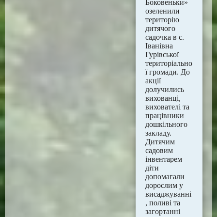
Боковеньки»
озеленили
територію
дитячого
садочка в с.
Іванівна
Гурівської
територіально
ї громади. До
акції
долучились
вихованці,
вихователі та
працівники
дошкільного
закладу.
Дитячим
садовим
інвентарем
діти
допомагали
дорослим у
висаджуванні
, поливі та
загортанні