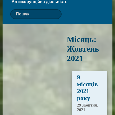
Антикорупційна діяльність
Місяць:
Жовтень
2021
9
місяців
2021
року
29 Жовтня,
2021