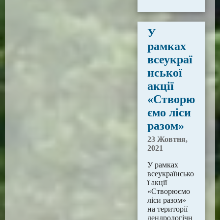
У
рамках
всеукраї
нської
акції
«Створю
ємо ліси
разом»
23 Жовтня,
2021
У рамках
всеукраїнсько
ї акції
«Створюємо
ліси разом»
на території
дендрологічн