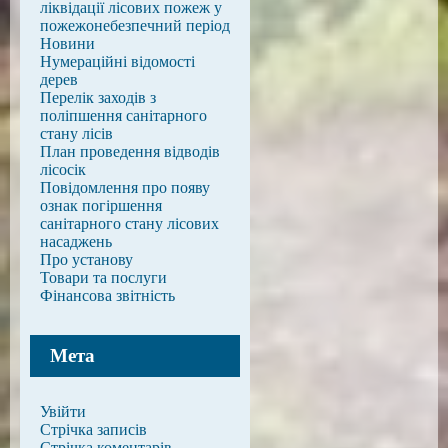
ліквідації лісових пожеж у
пожежонебезпечний період
Новини
Нумераційні відомості
дерев
Перелік заходів з
поліпшення санітарного
стану лісів
План проведення відводів
лісосік
Повідомлення про появу
ознак погіршення
санітарного стану лісових
насаджень
Про установу
Товари та послуги
Фінансова звітність
Мета
Увійти
Стрічка записів
Стрічка коментарів