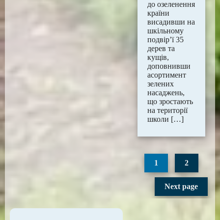
до озеленення
країни
висадивши на
шкільному
подвір’ї 35
дерев та
кущів,
доповнивши
асортимент
зелених
насаджень,
що зростають
на території
школи […]
1
2
Next page