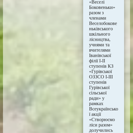
«Веселі
Боковеньки»
разом з
членами
Веселобокове
ньківського
шкільного
лісництва,
учнями та
вчителями
Іванівської
філії І-ІІ
ступенів КЗ
«Гурівської
ОЗЗСО І-ІІІ
ступенів
Гурівської
сільської
ради» у
рамках
Всеукраїнсько
ї акції
«Створюємо
ліси разом»
долучились