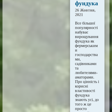
фундука
26 Жовтня,
2021
Все більшої
популярності
набуває
вирощування
фундука як
фермерським
и
господарства
ми,
садівниками
та
любителями-
аматорами.
Про цінність і
корисні
властивості
фундука
знають усі, до
того ж це
просто