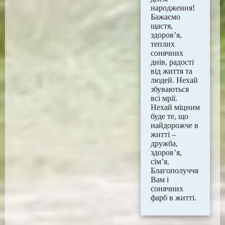
народження!
Бажаємо
щастя,
здоров’я,
теплих
сонячних
днів, радості
від життя та
людей. Нехай
збуваються
всі мрії.
Нехай міцним
буде те, що
найдорожче в
житті –
дружба,
здоров’я,
сім’я.
Благополуччя
Вам і
сонячних
фарб в житті.