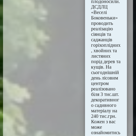
плодоносили.
ДСДЛЦ
«Веселі
Боковеньки»
проводить
реалізацію
сіянців та
саджанців
горіхоплідних
, хвойних та
листяних
порід дерев та
кущів. На
сьогоднішній
день лісовим
центром
реалізовано
біля 3 тис.шт.
декоративног
о садивного
матеріалу на
240 тис.грн.
Кожен з вас
може
ознайомитись