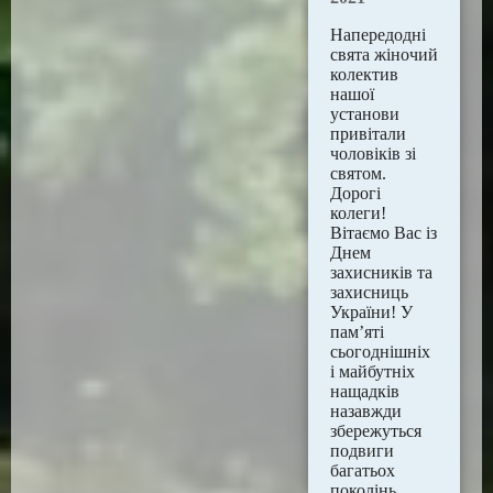
Напередодні
свята жіночий
колектив
нашої
установи
привітали
чоловіків зі
святом.
Дорогі
колеги!
Вітаємо Вас із
Днем
захисників та
захисниць
України! У
пам’яті
сьогоднішніх
і майбутніх
нащадків
назавжди
збережуться
подвиги
багатьох
поколінь