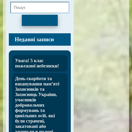
Пошук
Недавні записи
Увага! 5 клас
пожежної небезпеки!
День скорботи та
вшанування пам’яті
Захисників та
Захисниць України,
учасників
добровольчих
формувань та
цивільних осіб, які
були страчені,
закатовані або
загинули в полоні