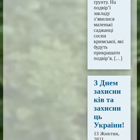
ґрунту. На
подвір’ї
закладу
з’явилися
маленькі
саджанці
сосни
кримської, які
будуть
прикрашати
подвір’я, […]
З Днем
захисни
ків та
захисни
ць
України!
13 Жовтня,
2021