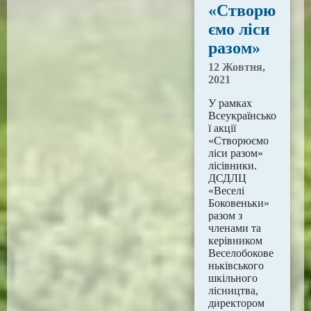
«Створю
ємо ліси
разом»
12 Жовтня,
2021
У рамках
Всеукраїнсько
ї акції
«Створюємо
ліси разом»
лісівники.
ДСДЛЦ
«Веселі
Боковеньки»
разом з
членами та
керівником
Веселобокове
ньківського
шкільного
лісництва,
директором