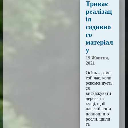
Триває
реалізац
ія
садивно
го
матеріал
у
19 Жовтня,
2021
Осінь – саме
той час, коли
рекомендуєть
ся
висаджувати
дерева та
кущі, щоб
навесні вони
повноцінно
росли, цвіли
та