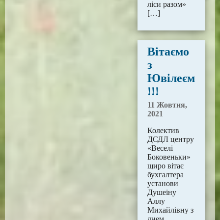
ліси разом»
[…]
Вітаємо
з
Ювілеєм
!!!
11 Жовтня,
2021
Колектив
ДСДЛ центру
«Веселі
Боковеньки»
щиро вітає
бухгалтера
установи
Душеіну
Аллу
Михайлівну з
днем