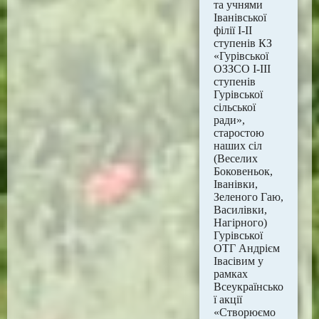
та учнями
Іванівської
філії І-ІІ
ступенів КЗ
«Гурівської
ОЗЗСО І-ІІІ
ступенів
Гурівської
сільської
ради»,
старостою
наших сіл
(Веселих
Боковеньок,
Іванівки,
Зеленого Гаю,
Василівки,
Нагірного)
Гурівської
ОТГ Андрієм
Івасівим у
рамках
Всеукраїнсько
ї акції
«Створюємо