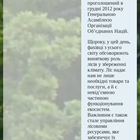
проголошений в
грудні 2012 року
Генеральною
Асамблеєю
Організації
Об’єднаних Націй.
Щороку, у цей день,
фахівці з усього
світу обговорюють
виняткову роль
лісів у збереженні
клімату. Ліс надає
нам не лише
необхідні товари та
послуги, а й є
невід’ємною
частиною
функціонування
екосистем.
Важливим є також
стале управління
лісовими
ресурсами, яке
забезпечує їх