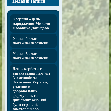
Недавні записи
8 серпня – день
народження Миколи
Львовича Давидова
Увага! 5 клас
пожежної небезпеки!
Увага! 5 клас
пожежної небезпеки!
День скорботи та
вшанування пам’яті
Захисників та
Захисниць України,
учасників
добровольчих
формувань та
цивільних осіб, які
були страчені,
закатовані або