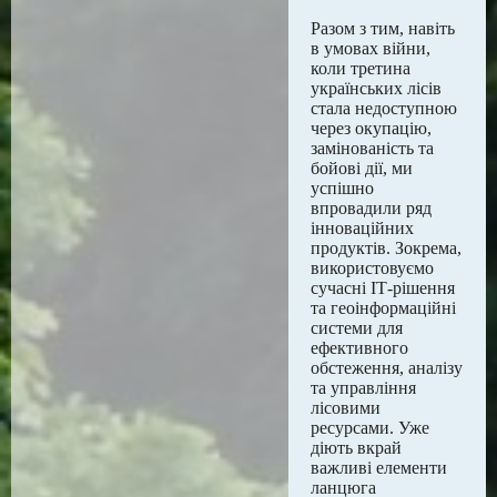
Разом з тим, навіть
в умовах війни,
коли третина
українських лісів
стала недоступною
через окупацію,
замінованість та
бойові дії, ми
успішно
впровадили ряд
інноваційних
продуктів. Зокрема,
використовуємо
сучасні ІТ-рішення
та геоінформаційні
системи для
ефективного
обстеження, аналізу
та управління
лісовими
ресурсами. Уже
діють вкрай
важливі елементи
ланцюга