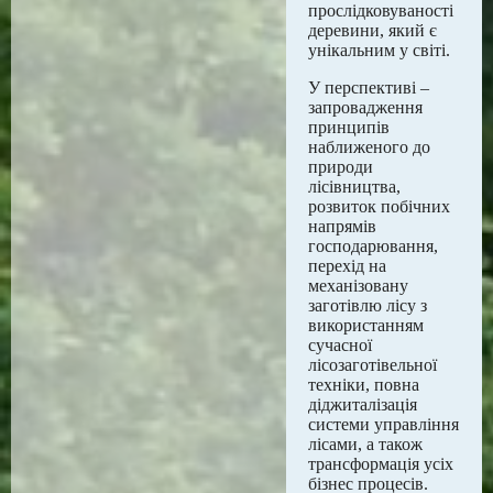
прослідковуваності
деревини, який є
унікальним у світі.
У перспективі –
запровадження
принципів
наближеного до
природи
лісівництва,
розвиток побічних
напрямів
господарювання,
перехід на
механізовану
заготівлю лісу з
використанням
сучасної
лісозаготівельної
техніки, повна
діджиталізація
системи управління
лісами, а також
трансформація усіх
бізнес процесів.