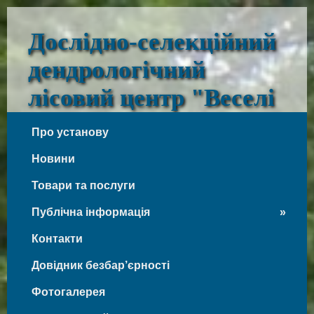
Дослідно-селекційний
дендрологічний
лісовий центр "Веселі
Боковеньки"
Про установу
Веселі Боковеньки
Новини
Товари та послуги
Публічна інформація
Контакти
Довідник безбар’єрності
Фотогалерея