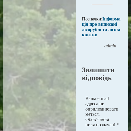
Позначки:
Інформа
ція про виписані
лісорубні та лісові
квитки
admin
Залишити
відповідь
Ваша e-mail
адреса не
оприлюднювати
меться.
Обов’язкові
поля позначені
*