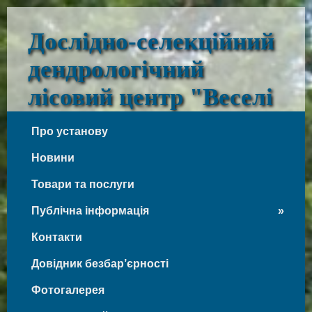
Дослідно-селекційний
дендрологічний
лісовий центр "Веселі
Боковеньки"
Про установу
Веселі Боковеньки
Новини
Товари та послуги
Публічна інформація
Контакти
Довідник безбар’єрності
Фотогалерея