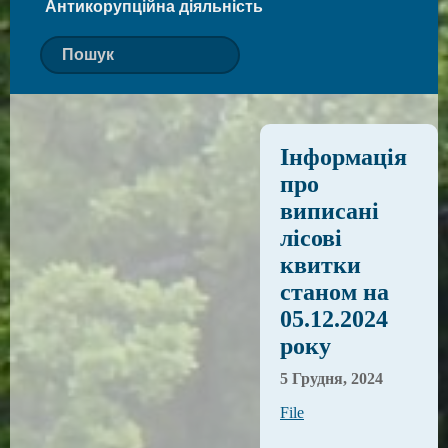
Антикорупційна діяльність
Інформація
про
виписані
лісові
квитки
станом на
05.12.2024
року
5 Грудня, 2024
File