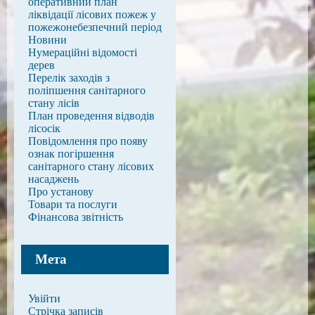
оперативний план
ліквідації лісових пожеж у
пожежонебезпечний період
Новини
Нумераційні відомості
дерев
Перелік заходів з
поліпшення санітарного
стану лісів
План проведення відводів
лісосік
Повідомлення про появу
ознак погіршення
санітарного стану лісових
насаджень
Про установу
Товари та послуги
Фінансова звітність
Мета
Увійти
Стрічка записів