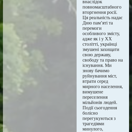
внаслідок
повномасштабного
вторгнення росії.
Ця реальність надає
Дню пам’яті та
перемоги
особливого змісту,
адже як і у ХХ
столітті, українці
змушені захищати
свою державу,
свободу та право на
існування. Ми
знову бачимо
руйнування міст,
втрати серед
мирного населення,
вимушене
переселення
мільйонів людей.
Події сьогодення
болісно
перегукуються з
трагедіями
минулого,