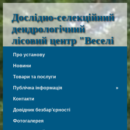
Дослідно-селекційний
дендрологічний
лісовий центр "Веселі
Боковеньки"
Про установу
Веселі Боковеньки
Новини
Товари та послуги
Публічна інформація
Контакти
Довідник безбар’єрності
Фотогалерея