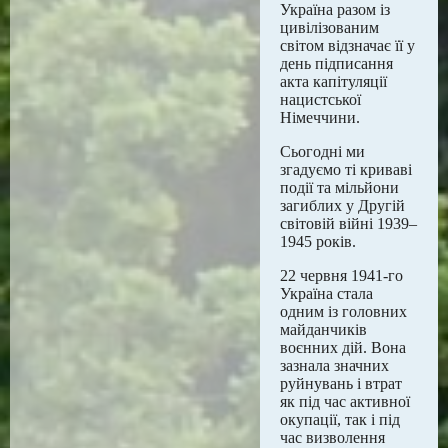
Україна разом із
цивілізованим
світом відзначає її у
день підписання
акта капітуляції
нацистської
Німеччини.
Сьогодні ми
згадуємо ті криваві
події та мільйони
загиблих у Другій
світовій війні 1939–
1945 років.
22 червня 1941-го
Україна стала
одним із головних
майданчиків
воєнних дій. Вона
зазнала значних
руйнувань і втрат
як під час активної
окупації, так і під
час визволення