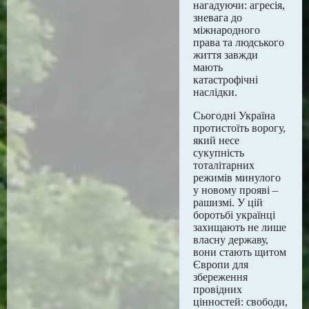
нагадуючи: агресія,
зневага до
міжнародного
права та людського
життя завжди
мають
катастрофічні
наслідки.
Сьогодні Україна
протистоїть ворогу,
який несе
сукупність
тоталітарних
режимів минулого
у новому прояві –
рашизмі. У цій
боротьбі українці
захищають не лише
власну державу,
вони стають щитом
Європи для
збереження
провідних
цінностей: свободи,