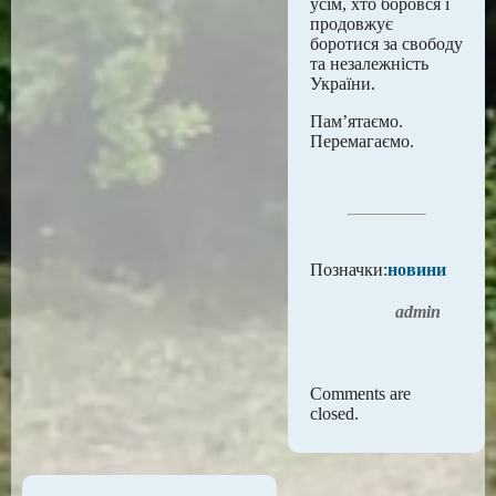
усім, хто боровся і
продовжує
боротися за свободу
та незалежність
України.
Пам’ятаємо.
Перемагаємо.
Позначки:
новини
admin
Comments are
closed.