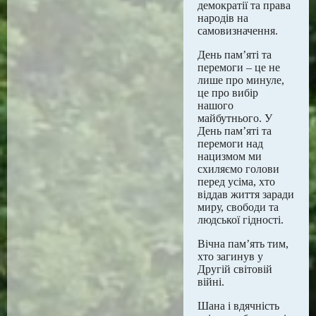
демократії та права
народів на
самовизначення.
День пам’яті та
перемоги – це не
лише про минуле,
це про вибір
нашого
майбутнього. У
День пам’яті та
перемоги над
нацизмом ми
схиляємо голови
перед усіма, хто
віддав життя заради
миру, свободи та
людської гідності.
Вічна пам’ять тим,
хто загинув у
Другій світовій
війні.
Шана і вдячність