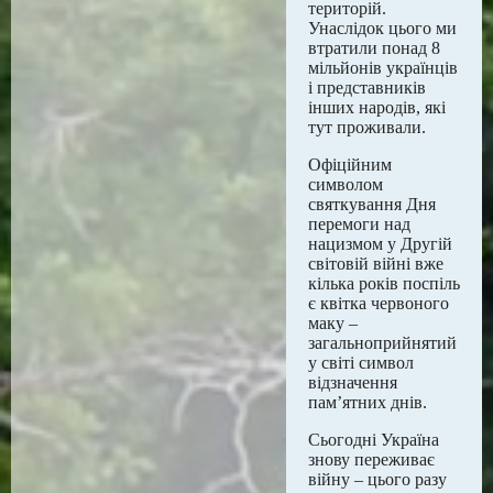
територій.
Унаслідок цього ми
втратили понад 8
мільйонів українців
і представників
інших народів, які
тут проживали.
Офіційним
символом
святкування Дня
перемоги над
нацизмом у Другій
світовій війні вже
кілька років поспіль
є квітка червоного
маку –
загальноприйнятий
у світі символ
відзначення
пам’ятних днів.
Сьогодні Україна
знову переживає
війну – цього разу