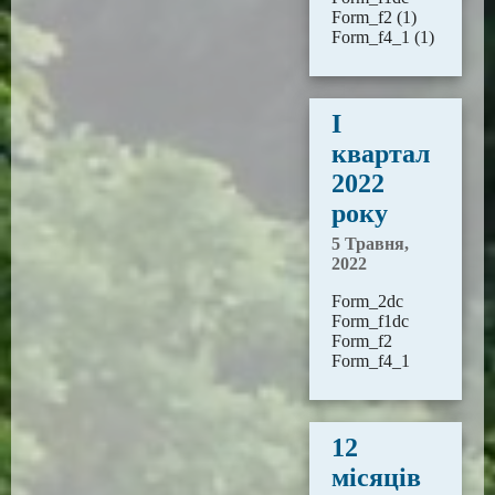
Form_f2 (1)
Form_f4_1 (1)
І
квартал
2022
року
5 Травня,
2022
Form_2dc
Form_f1dc
Form_f2
Form_f4_1
12
місяців