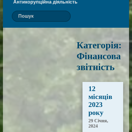
Антикорупційна діяльність
Категорія:
Фінансова
звітність
12
місяців
2023
року
29 Січня,
2024