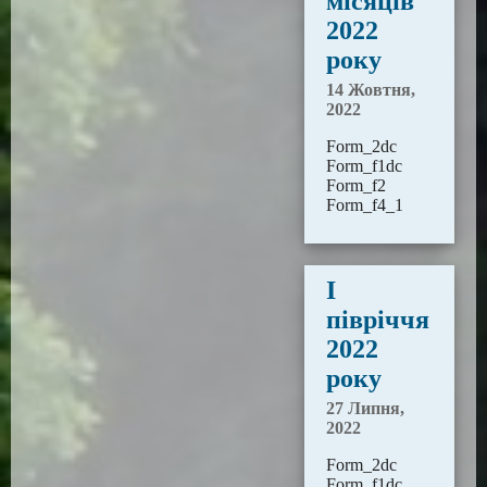
місяців
2022
року
14 Жовтня,
2022
Form_2dc
Form_f1dc
Form_f2
Form_f4_1
І
півріччя
2022
року
27 Липня,
2022
Form_2dc
Form_f1dc