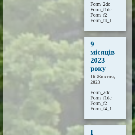
Form_2dc
Form_f1dc
Form_f2
Form_f4_1
9
місяців
2023
року
16 Жовтня,
2023
Form_2dc
Form_f1dc
Form_f2
Form_f4_1
І