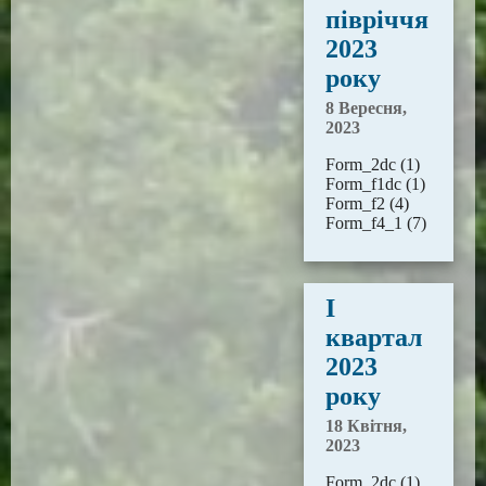
півріччя
2023
року
8 Вересня,
2023
Form_2dc (1)
Form_f1dc (1)
Form_f2 (4)
Form_f4_1 (7)
І
квартал
2023
року
18 Квітня,
2023
Form_2dc (1)