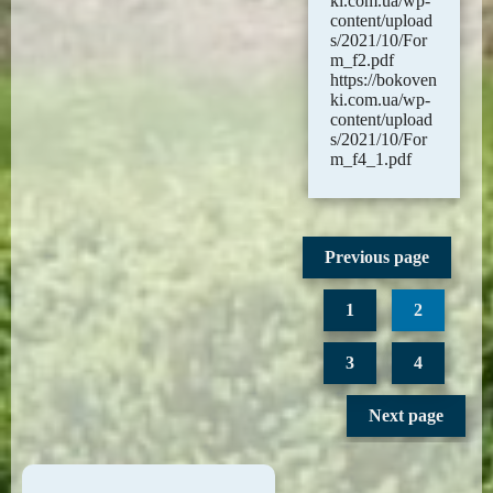
ki.com.ua/wp-
content/upload
s/2021/10/For
m_f2.pdf
https://bokoven
ki.com.ua/wp-
content/upload
s/2021/10/For
m_f4_1.pdf
Previous page
1
2
3
4
Next page