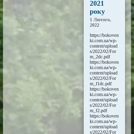
2021
року
1 Лютого,
2022
https://bokoven
ki.com.ua/wp-
content/upload
s/2022/02/For
m_2dc.pdf
https://bokoven
ki.com.ua/wp-
content/upload
s/2022/02/For
m_f1dc.pdf
https://bokoven
ki.com.ua/wp-
content/upload
s/2022/02/For
m_f2.pdf
https://bokoven
ki.com.ua/wp-
content/upload
s/2022/02/For