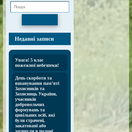
Пошук
Недавні записи
Увага! 5 клас
пожежної небезпеки!
День скорботи та
вшанування пам’яті
Захисників та
Захисниць України,
учасників
добровольчих
формувань та
цивільних осіб, які
були страчені,
закатовані або
загинули в полоні