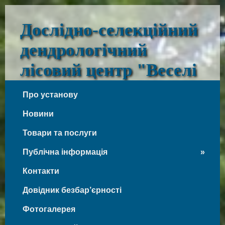
Дослідно-селекційний
дендрологічний
лісовий центр "Веселі
Боковеньки"
Про установу
Веселі Боковеньки
Новини
Товари та послуги
Публічна інформація
Контакти
Довідник безбар’єрності
Фотогалерея