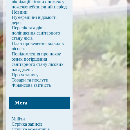
ліквідації лісових пожеж у
пожежонебезпечний період
Новини
Нумераційні відомості
дерев
Перелік заходів з
поліпшення санітарного
стану лісів
План проведення відводів
лісосік
Повідомлення про появу
ознак погіршення
санітарного стану лісових
насаджень
Про установу
Товари та послуги
Фінансова звітність
Мета
Увійти
Стрічка записів
Стрічка коментарів