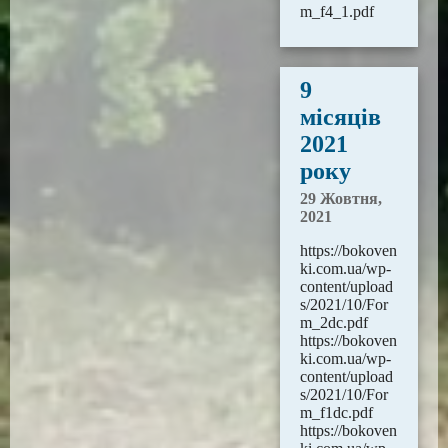
m_f4_1.pdf
9
місяців
2021
року
29 Жовтня,
2021
https://bokoven
ki.com.ua/wp-
content/upload
s/2021/10/For
m_2dc.pdf
https://bokoven
ki.com.ua/wp-
content/upload
s/2021/10/For
m_f1dc.pdf
https://bokoven