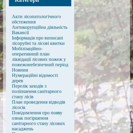
Акти лісопатологічного
обстеження
Антикорупційна діяльність
Вакансії
Інформація про виписані
лісорубні та лісові квитки
Мобілізаційно-
оперативний план
ліквідації лісових пожеж у
пожежонебезпечний період
Новини
Нумераційні відомості
дерев
Перелік заходів з
поліпшення санітарного
стану лісів
План проведення відводів
лісосік
Повідомлення про появу
ознак погіршення
санітарного стану лісових
насаджень