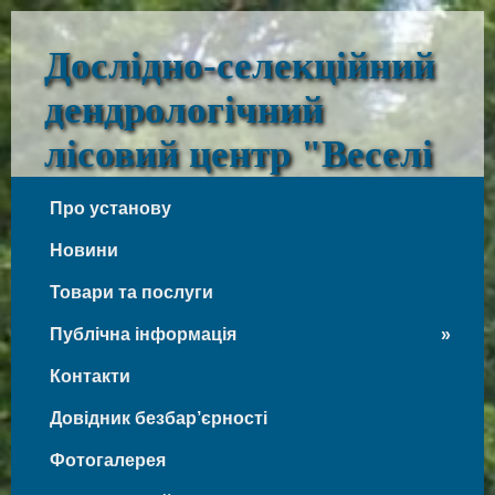
Дослідно-селекційний
дендрологічний
лісовий центр "Веселі
Боковеньки"
Про установу
Веселі Боковеньки
Новини
Товари та послуги
Публічна інформація
Контакти
Довідник безбар’єрності
Фотогалерея