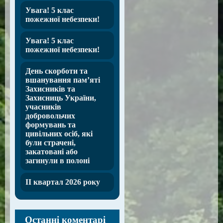
Увага! 5 клас
пожежної небезпеки!
Увага! 5 клас
пожежної небезпеки!
День скорботи та
вшанування пам’яті
Захисників та
Захисниць України,
учасників
добровольчих
формувань та
цивільних осіб, які
були страчені,
закатовані або
загинули в полоні
ІІ квартал 2026 року
Останні коментарі