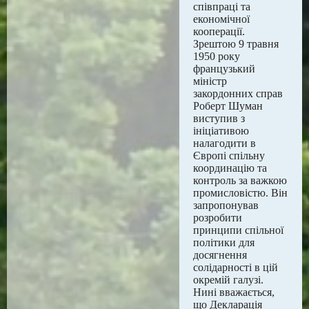
співпраці та
економічної
кооперації.
Зрештою 9 травня
1950 року
французький
міністр
закордонних справ
Роберт Шуман
виступив з
ініціативою
налагодити в
Європі спільну
координацію та
контроль за важкою
промисловістю. Він
запропонував
розробити
принципи спільної
політики для
досягнення
солідарності в цій
окремій галузі.
Нині вважається,
що Декларація