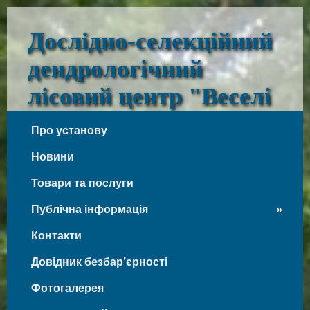
Дослідно-селекційний
дендрологічний
лісовий центр "Веселі
Боковеньки"
Про установу
Веселі Боковеньки
Новини
Товари та послуги
Публічна інформація
Контакти
Довідник безбар’єрності
Фотогалерея