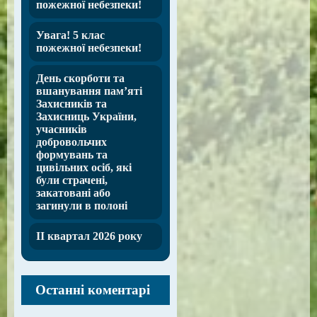
пожежної небезпеки!
Увага! 5 клас
пожежної небезпеки!
День скорботи та
вшанування пам’яті
Захисників та
Захисниць України,
учасників
добровольчих
формувань та
цивільних осіб, які
були страчені,
закатовані або
загинули в полоні
ІІ квартал 2026 року
Останні коментарі