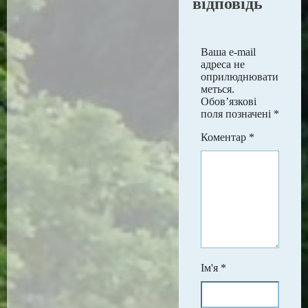
відповідь
Ваша e-mail
адреса не
оприлюднювати
меться.
Обов’язкові
поля позначені
*
Коментар
*
Ім'я
*