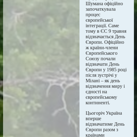
Шумана офіційно
започаткувала
процес
європейської
інтеграції. Саме
тому в ЄС 9 травня
відзначається День
Європи. Офіційно
ж країни-члени
Європейського
Союзу почали
відзначати День
Європи у 1985 році
після зустрічі у
Мілані – як день
відзначення миру і
єдності на
європейському
континенті.
Цьогоріч Україна
вперше
відзначатиме День
Європи разом з
країнами