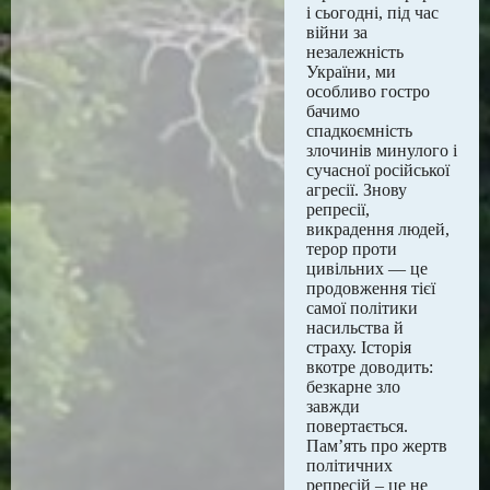
і сьогодні, під час
війни за
незалежність
України, ми
особливо гостро
бачимо
спадкоємність
злочинів минулого і
сучасної російської
агресії. Знову
репресії,
викрадення людей,
терор проти
цивільних — це
продовження тієї
самої політики
насильства й
страху. Історія
вкотре доводить:
безкарне зло
завжди
повертається.
Пам’ять про жертв
політичних
репресій – це не