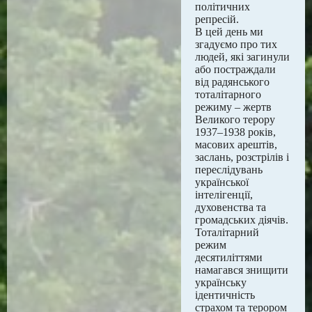
політичних
репресій.
В цей день ми
згадуємо про тих
людей, які загинули
або постраждали
від радянського
тоталітарного
режиму – жертв
Великого терору
1937–1938 років,
масових арештів,
заслань, розстрілів і
переслідувань
української
інтелігенції,
духовенства та
громадських діячів.
Тоталітарний
режим
десятиліттями
намагався знищити
українську
ідентичність
страхом та терором