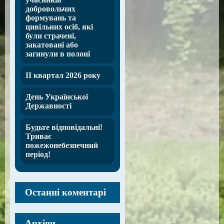
добровольчих
формувань та
цивільних осіб, які
були страчені,
закатовані або
загинули в полоні
ІІ квартал 2026 року
День Української
Державності
Будьте відповідальні!
Триває
пожежонебезпечний
період!
Останні коментарі
Архіви