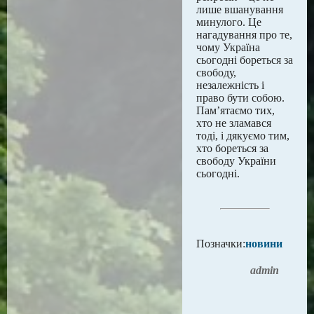
лише вшанування
минулого. Це
нагадування про те,
чому Україна
сьогодні бореться за
свободу,
незалежність і
право бути собою.
Пам’ятаємо тих,
хто не зламався
тоді, і дякуємо тим,
хто бореться за
свободу України
сьогодні.
Позначки:
новини
admin