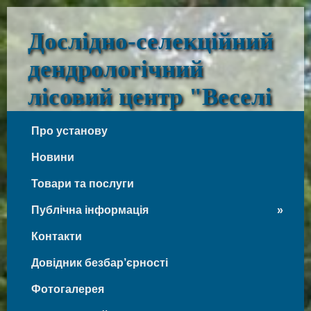
Дослідно-селекційний
дендрологічний
лісовий центр "Веселі
Боковеньки"
Про установу
Веселі Боковеньки
Новини
Товари та послуги
Публічна інформація
Контакти
Довідник безбар’єрності
Фотогалерея