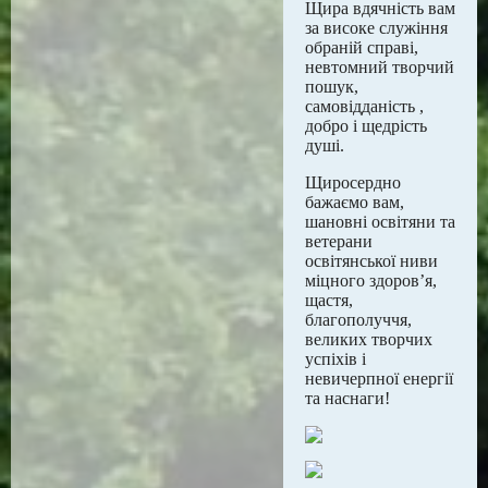
Щира вдячність вам
за високе служіння
обраній справі,
невтомний творчий
пошук,
самовідданість ,
добро і щедрість
душі.
Щиросердно
бажаємо вам,
шановні освітяни та
ветерани
освітянської ниви
міцного здоров’я,
щастя,
благополуччя,
великих творчих
успіхів і
невичерпної енергії
та наснаги!