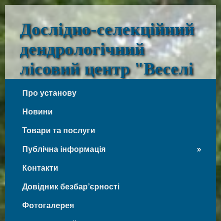
Дослідно-селекційний
дендрологічний
лісовий центр "Веселі
Боковеньки"
Про установу
Веселі Боковеньки
Новини
Товари та послуги
Публічна інформація
Контакти
Довідник безбар’єрності
Фотогалерея