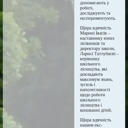
допомагають у
роботі,
досліджують та
експериментують.
Щира вдячність
Марині Івасів –
наставнику юних
лісівників та
директору школи,
Ларисі Татлубаєві –
керівнику
шкільного
лісництва, які
докладають
максимум знань,
зусиль і
наполегливості
щодо роботи
шкільного
лісництва і
вихованні дітей.
Щира вдячність
нашим екс-