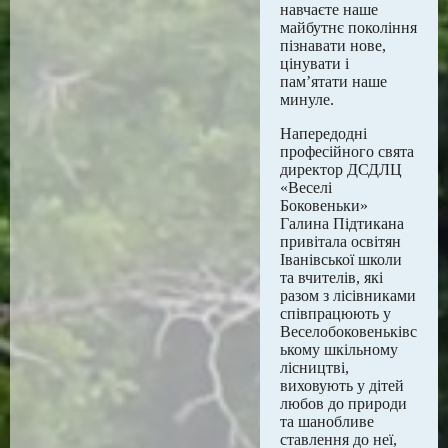
навчаєте наше
майбутнє покоління
пізнавати нове,
цінувати і
пам’ятати наше
минуле.
Напередодні
професійного свята
директор ДСДЛЦ
«Веселі
Боковеньки»
Галина Підтикана
привітала освітян
Іванівської школи
та вчителів, які
разом з лісівниками
співпрацюють у
Веселобоковеньківс
ькому шкільному
лісництві,
виховують у дітей
любов до природи
та шанобливе
ставлення до неї,