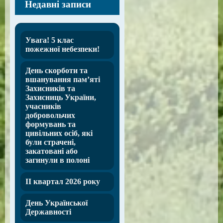
Недавні записи
Увага! 5 клас
пожежної небезпеки!
День скорботи та
вшанування пам’яті
Захисників та
Захисниць України,
учасників
добровольчих
формувань та
цивільних осіб, які
були страчені,
закатовані або
загинули в полоні
ІІ квартал 2026 року
День Української
Державності