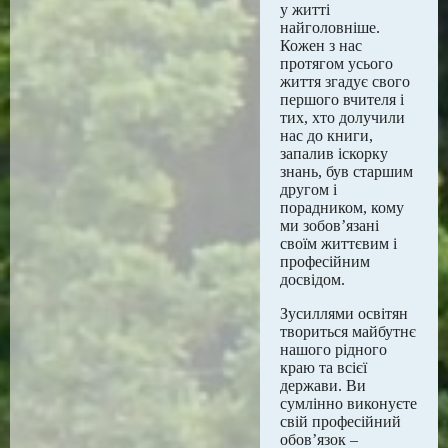
у житті
найголовніше.
Кожен з нас
протягом усього
життя згадує свого
першого вчителя і
тих, хто долучили
нас до книги,
запалив іскорку
знань, був старшим
другом і
порадником, кому
ми зобов’язані
своїм життєвим і
професійним
досвідом.
Зусиллями освітян
твориться майбутнє
нашого рідного
краю та всієї
держави. Ви
сумлінно виконуєте
свій професійний
обов’язок –