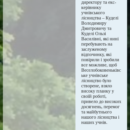
директору та екс-
керівнику
учнівського
лісництва – Куделі
Володимиру
Дмитровичу та
Куделі Ользі
Василівні, які нині
перебувають на
заслуженому
відпочинку, які
повірили і зробили
все можливе, щоб
Веселобоковеньківс
ьке учнівське
лісництво було
створене, взяло
високу планку у
своїй роботі,
привело до високих
досягнень, перемог
та майбутнього
нашого лісництва і
наших учнів.