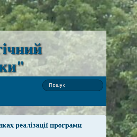
гічний
ьки"
мках реалізації програми