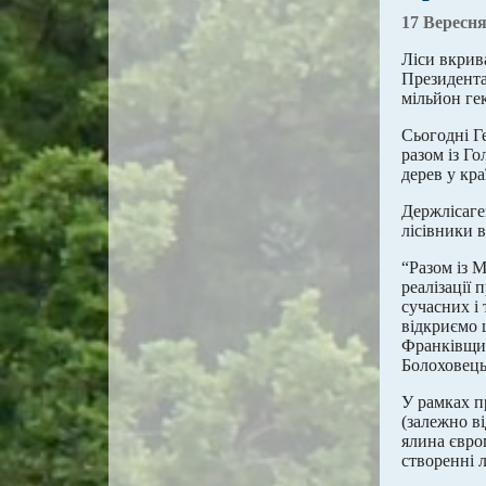
17 Вересня
Ліси вкрив
Президента 
мільйон гек
Сьогодні Г
разом із Г
дерев у кра
Держлісаге
лісівники в
“Разом із 
реалізації 
сучасних і
відкриємо 
Франківщин
Болоховець
У рамках п
(залежно в
ялина європ
створенні 