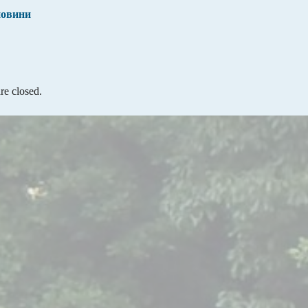
новини
e closed.