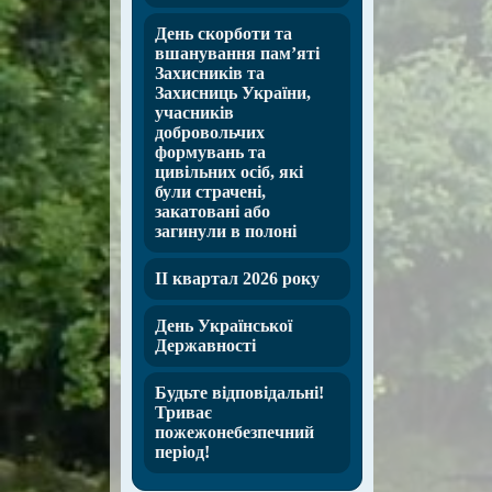
День скорботи та
вшанування пам’яті
Захисників та
Захисниць України,
учасників
добровольчих
формувань та
цивільних осіб, які
були страчені,
закатовані або
загинули в полоні
ІІ квартал 2026 року
День Української
Державності
Будьте відповідальні!
Триває
пожежонебезпечний
період!