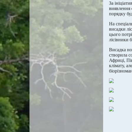
За ініціат
виявлення 
порядку буд
На спеціал
висадки ліс
цього потр
лісівники 
Висадка но
створила с
Африці, Пі
клімату, а
біорізноман