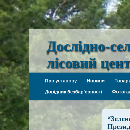
Дослідно-се
лісовий цен
Веселі Боковеньки
Про установу
Новини
Товари
Довідник безбар’єрності
Фотога
“Зелен
Презид