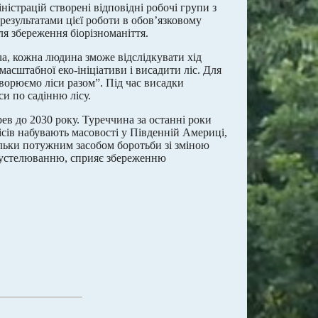
істрацій створені відповідні робочі групи з
результатами цієї роботи в обов’язковому
ля збереження біорізноманіття.
ua, кожна людина зможе відслідкувати хід
масштабної еко-ініціативи і висадити ліс. Для
творюємо ліси разом”. Під час висадки
и по садінню лісу.
ев до 2030 року. Туреччина за останні роки
лісів набувають масовості у Південній Америці,
ільки потужним засобом боротьби зі зміною
 опустелюванню, сприяє збереженню