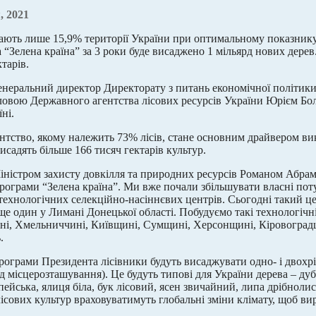
, 2021
ають лише 15,9% території України при оптимальному показнику
“Зелена країна” за 3 роки буде висаджено 1 мільярд нових дерев.
тарів.
енеральний директор Директорату з питань економічної політи
оловою Державного агентства лісових ресурсів України Юрієм Бо
їні.
нтство, якому належить 73% лісів, стане основним драйвером вик
исадять більше 166 тисяч гектарів культур.
Міністром захисту довкілля та природних ресурсів Романом Абра
програми “Зелена країна”. Ми вже почали збільшувати власні поту
 технологічних селекційно-насіннєвих центрів. Сьогодні такий це
ще один у Лимані Донецької області. Побудуємо такі технологічні
і, Хмельниччині, Київщині, Сумщині, Херсонщині, Кіровоградщ
.
рограми Президента лісівники будуть висаджувати одно- і двохрі
ід місцерозташування). Це будуть типові для України дерева – ду
ейська, ялиця біла, бук лісовий, ясен звичайний, липа дрібнолис
лісових культур враховуватимуть глобальні зміни клімату, щоб вир