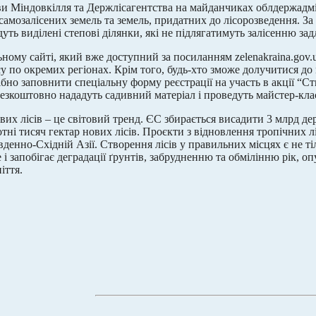
иви Міндовкілля та Держлісагентства на майданчиках облдержадмін
самозалісених земель та земель, придатних до лісорозведення. За 
уть виділені степові ділянки, які не підлягатимуть залісенню зад
ьному сайті, який вже доступний за посиланням zelenakraina.gov.
у по окремих регіонах. Крім того, будь-хто зможе долучитися до 
ібно заповнити спеціальну форму реєстрації на участь в акції “С
безкоштовно нададуть садивний матеріал і проведуть майстер-клас
вих лісів – це світовий тренд. ЄС збирається висадити 3 млрд дер
отні тисяч гектар нових лісів. Проєкти з відновлення тропічних 
вденно-Східній Азії. Створення лісів у правильних місцях є не т
ле і запобігає деградації ґрунтів, забрудненню та обмілінню рік,
іття.