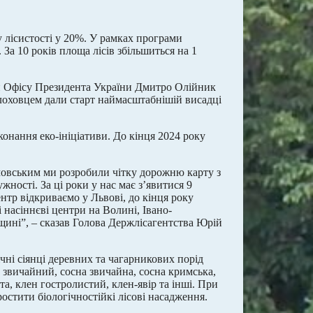
 лісистості у 20%. У рамках програми
 За 10 років площа лісів збільшиться на 1
ки Офісу Президента України Дмитро Олійник
лоховцем дали старт наймасштабнішій висадці
онання еко-ініціативи. До кінця 2024 року
мовським ми розробили чітку дорожню карту з
жності. За ці роки у нас має з’явитися 9
нтр відкриваємо у Львові, до кінця року
 насіннєві центри на Волині, Івано-
ині”, – сказав Голова Держлісагентства Юрій
чні сіянці деревних та чагарникових порід
б звичайний, сосна звичайна, сосна кримська,
та, клен гостролистий, клен-явір та інші. При
остити біологічностійкі лісові насадження.