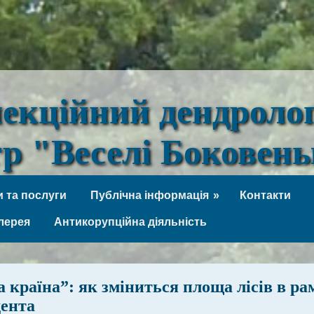
лекційний дендроло
тр "Веселі Боковен
 та послуги
Публічна інформація
Контакти
лерея
Антикорупційна діяльність
а країна”: як зміниться площа лісів в ра
ента