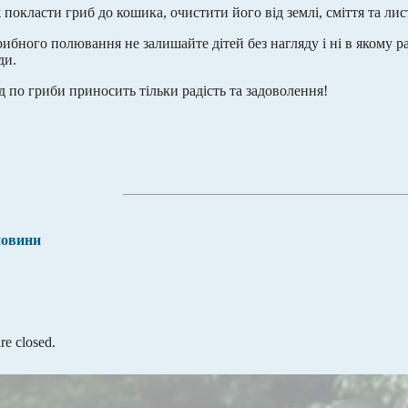
 покласти гриб до кошика, очистити його від землі, сміття та ли
рибного полювання не залишайте дітей без нагляду і ні в якому ра
ди.
д по гриби приносить тільки радість та задоволення!
новини
e closed.