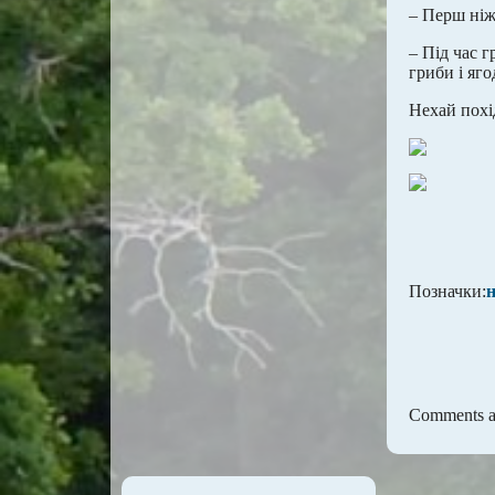
– Перш ніж
– Під час г
гриби і яго
Нехай похі
Позначки:
Comments ar