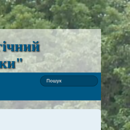
гічний
ьки"