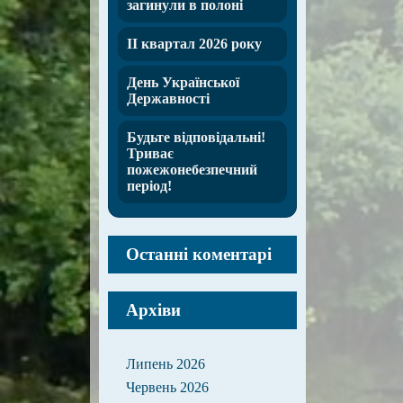
загинули в полоні
ІІ квартал 2026 року
День Української
Державності
Будьте відповідальні!
Триває
пожежонебезпечний
період!
Останні коментарі
Архіви
Липень 2026
Червень 2026