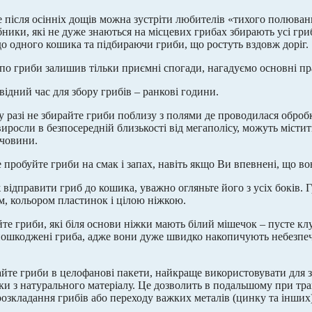
е після осінніх дощів можна зустріти любителів «тихого полюван
бники, які не дуже знаються на місцевих грибах збирають усі гри
о одного кошика та підбираючи гриби, що ростуть вздовж доріг.
по гриби залишив тільки приємні спогади, нагадуємо основні пра
відний час для збору грибів – ранкові години.
му разі не збирайте гриби поблизу з полями де проводилася оброб
виросли в безпосередній близькості від мегаполісу, можуть містит
ечовини.
 пробуйте гриби на смак і запах, навіть якщо Ви впевнені, що вон
 відправити гриб до кошика, уважно огляньте його з усіх боків. Г
им, кольором пластинок і цілою ніжкою.
те гриби, які біля основи ніжки мають білий мішечок – пусте клу
 пошкоджені гриба, адже вони дуже швидко накопичують небезпе
айте гриби в целофанові пакети, найкраще використовувати для 
ки з натурального матеріалу. Це дозволить в подальшому при т
розкладання грибів або переходу важких металів (цинку та інших)