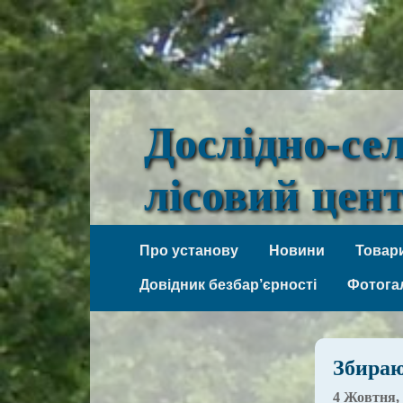
Дослідно-се
лісовий цен
Веселі Боковеньки
Про установу
Новини
Товари
Довідник безбар’єрності
Фотога
Збираю
4 Жовтня,