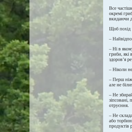
Все частіш
окремі гри
вкидаючи д
Щоб похід 
– Найвідпо
– Ні в яко
гриби, які 
здоров’я р
– Ніколи не
– Перш ніж
але не біл
– Не збирай
зіпсовані,
отруєння.
– Не склад
або торбин
продуктів 