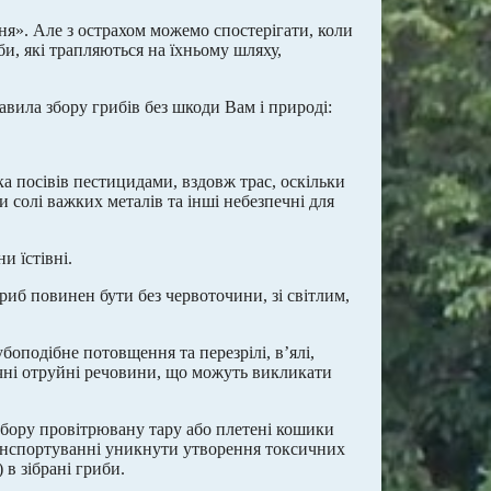
ня». Але з острахом можемо спостерігати, коли
би, які трапляються на їхньому шляху,
вила збору грибів без шкоди Вам і природі:
ка посівів пестицидами, вздовж трас, оскільки
и солі важких металів та інші небезпечні для
и їстівні.
риб повинен бути без червоточини, зі світлим,
боподібне потовщення та перезрілі, в’ялі,
чні отруйні речовини, що можуть викликати
збору провітрювану тару або плетені кошики
ранспортуванні уникнути утворення токсичних
 в зібрані гриби.