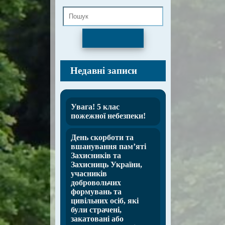
Пошук
Недавні записи
Увага! 5 клас
пожежної небезпеки!
День скорботи та
вшанування пам’яті
Захисників та
Захисниць України,
учасників
добровольчих
формувань та
цивільних осіб, які
були страчені,
закатовані або