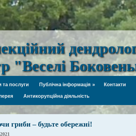
лекційний дендроло
тр "Веселі Боковен
 та послуги
Публічна інформація
Контакти
лерея
Антикорупційна діяльність
чи гриби – будьте обережні!
 2021