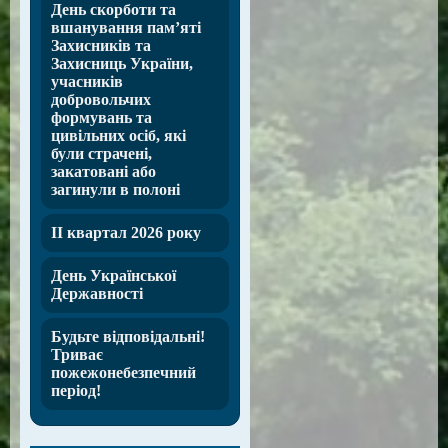
День скорботи та
вшанування пам’яті
Захисників та
Захисниць України,
учасників
добровольчих
формувань та
цивільних осіб, які
були страчені,
закатовані або
загинули в полоні
ІІ квартал 2026 року
День Української
Державності
Будьте відповідальні!
Триває
пожежонебезпечний
період!