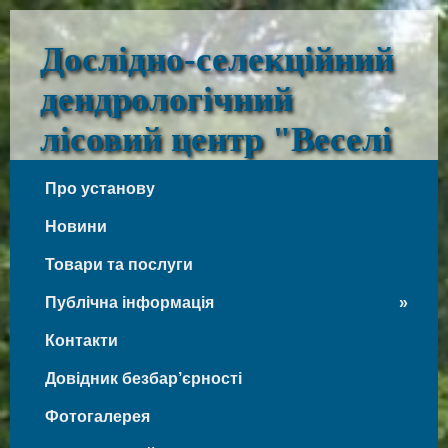
Дослідно-селекційний
дендрологічний
лісовий центр "Веселі
Боковеньки"
Про установу
Веселі Боковеньки
Новини
Товари та послуги
Публічна інформація
Контакти
Довідник безбар’єрності
Фотогалерея