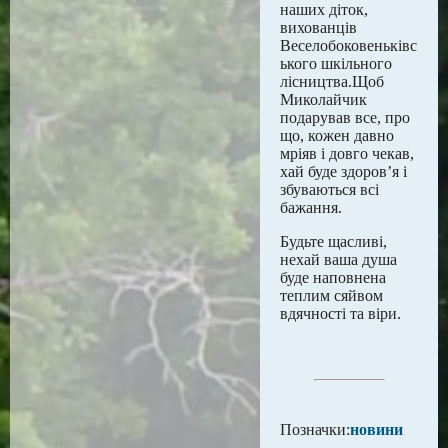
наших діток,
вихованців
Веселобоковеньківс
ького шкільного
лісництва.Щоб
Миколайчик
подарував все, про
що, кожен давно
мріяв і довго чекав,
хай буде здоров’я і
збуваються всі
бажання.
Будьте щасливі,
нехай ваша душа
буде наповнена
теплим сяйвом
вдячності та віри.
Позначки:
новини