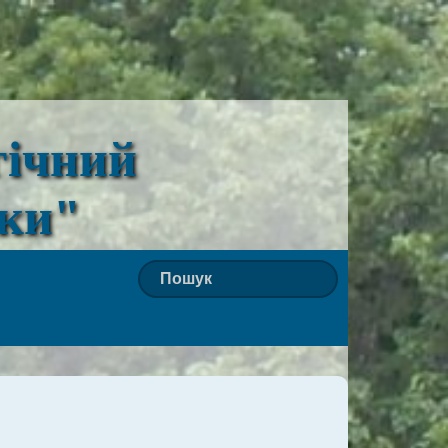
гічний
ьки"