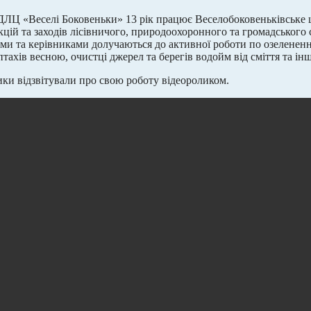
ДЛЦ «Веселі Боковеньки» 13 рік працює Веселобоковеньківське 
кцій та заходів лісівничого, природоохоронного та громадського 
ми та керівниками долучаються до активної роботи по озелененн
 птахів весною, очистці джерел та берегів водойм від сміття та інш
ики відзвітували про свою роботу відеороликом.