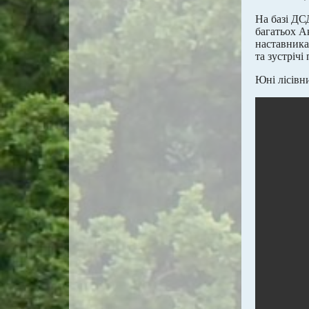
На базі ДС
багатьох А
наставника
та зустрічі
Юні лісівн