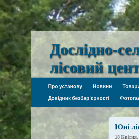
Дослідно-се
лісовий цен
Веселі Боковеньки
Про установу
Новини
Товари
Довідник безбар’єрності
Фотога
Юні лі
18 Квітня,