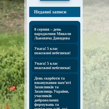
Недавні записи
8 серпня – день
народження Миколи
Львовича Давидова
Увага! 5 клас
пожежної небезпеки!
Увага! 5 клас
пожежної небезпеки!
День скорботи та
вшанування пам’яті
Захисників та
Захисниць України,
учасників
добровольчих
формувань та
цивільних осіб, які