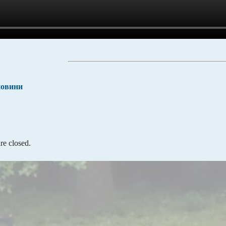
новини
e closed.