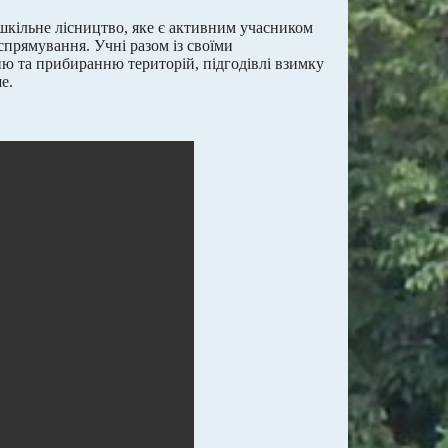
шкільне лісництво, яке є активним учасником
спрямування. Учні разом із своїми
ю та прибиранню територій, підгодівлі взимку
е.