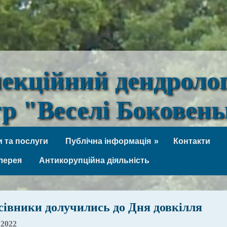
лекційний дендроло
тр "Веселі Боковен
 та послуги
Публічна інформація
Контакти
лерея
Антикорупційна діяльність
сівники долучились до Дня довкілля
 2022