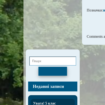
Позначки:
Comments ar
Пошук
Недавні записи
Увага! 5 клас