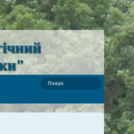
гічний
ьки"