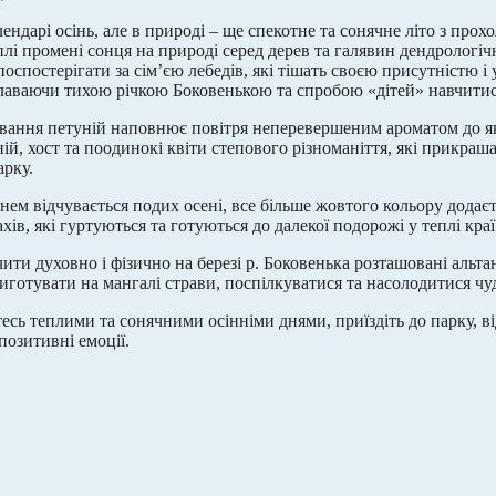
лендарі осінь, але в природі – ще спекотне та сонячне літо з пр
плі промені сонця на природі серед дерев та галявин дендрологіч
оспостерігати за сім’єю лебедів, які тішать своєю присутністю і
лаваючи тихою річкою Боковенькою та спробою «дітей» навчити
ування петуній наповнює повітря неперевершеним ароматом до я
ній, хост та поодинокі квіти степового різноманіття, які прикра
арку.
нем відчувається подих осені, все більше жовтого кольору додаєт
хів, які гуртуються та готуються до далекої подорожі у теплі кр
ити духовно і фізично на березі р. Боковенька розташовані альта
приготувати на мангалі страви, поспілкуватися та насолодитися 
есь теплими та сонячними осінніми днями, приїздіть до парку, ві
позитивні емоції.