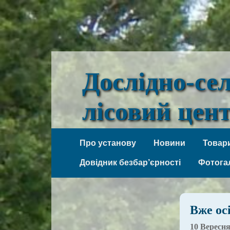
Дослідно-се
лісовий цен
Веселі Боковеньки
Про установу
Новини
Товари
Довідник безбар’єрності
Фотога
Вже ос
10 Вересня