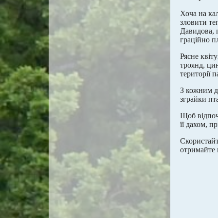
Хоча на ка
зловити те
Давидова, п
граційно п
Рясне квіт
троянд, ци
території п
З кожним д
зграйки пта
Щоб відпоч
її дахом, 
Скористайт
отримайте 