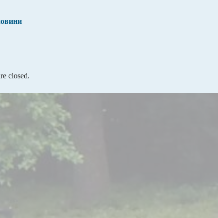
новини
e closed.