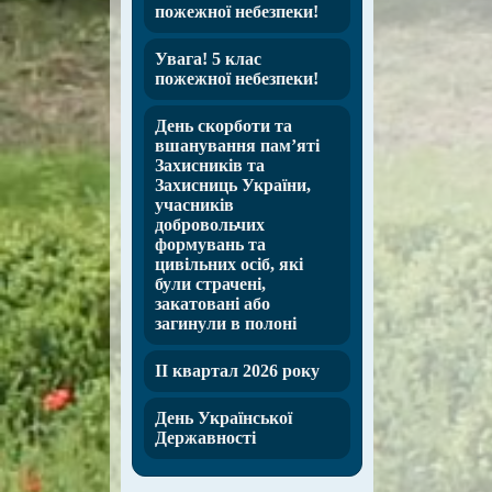
пожежної небезпеки!
Увага! 5 клас
пожежної небезпеки!
День скорботи та
вшанування пам’яті
Захисників та
Захисниць України,
учасників
добровольчих
формувань та
цивільних осіб, які
були страчені,
закатовані або
загинули в полоні
ІІ квартал 2026 року
День Української
Державності