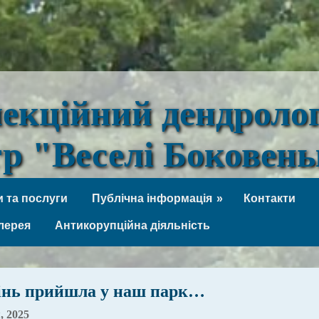
лекційний дендроло
тр "Веселі Боковен
 та послуги
Публічна інформація
Контакти
лерея
Антикорупційна діяльність
інь прийшла у наш парк…
, 2025