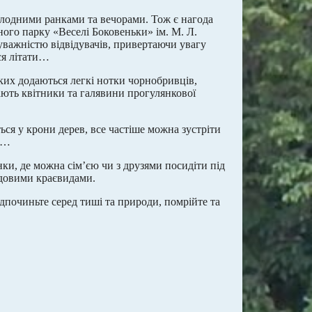
охолодними ранками та вечорами. Тож є нагода
ного парку «Веселі Боковеньки» ім. М. Л.
 уважністю відвідувачів, привертаючи увагу
ся літати…
ких додаються легкі нотки чорнобривців,
шають квітники та галявини прогулянкової
ься у крони дерев, все частіше можна зустріти
аї…
нки, де можна сім’єю чи з друзями посидіти під
чудовими краєвидами.
дпочиньте серед тиші та природи, помрійте та