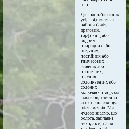
інш.
До водно-болотних
угідь відносяться
райони боліт,
драговин,
торфовищ або
водойм –
природних або
штучних,
постійних або
тимчасових‚
стоячих або
проточних‚
прісних‚
солонкуватих або
солоних‚
включаючи морські
акваторії‚ глибина
яких не перевищує
шість метрів. Ми
чудово знаємо, що
болота, заплавні
луки, ліси, плавні
та мілководні