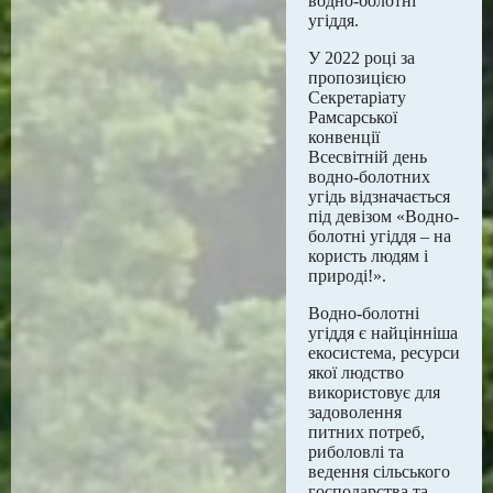
водно-болотні
угіддя.
У 2022 році за
пропозицією
Секретаріату
Рамсарської
конвенції
Всесвітній день
водно-болотних
угідь відзначається
під девізом «Водно-
болотні угіддя – на
користь людям і
природі!».
Водно-болотні
угіддя є найцінніша
екосистема, ресурси
якої людство
використовує для
задоволення
питних потреб,
риболовлі та
ведення сільського
господарства та