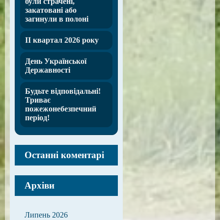
були страчені,
закатовані або
загинули в полоні
ІІ квартал 2026 року
День Української
Державності
Будьте відповідальні!
Триває
пожежонебезпечний
період!
Останні коментарі
Архіви
Липень 2026