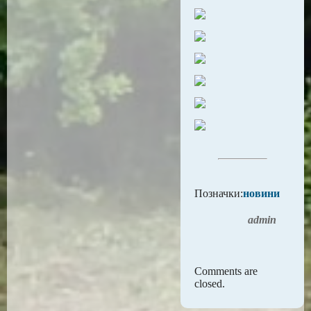
Позначки:
новини
admin
Comments are
closed.