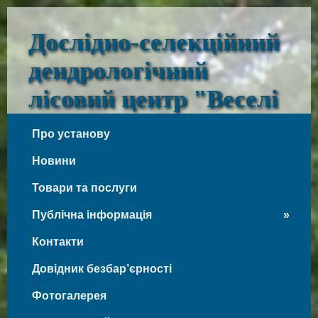
Дослідно-селекційний
дендрологічний
лісовий центр "Веселі
Боковеньки"
Про установу
Веселі Боковеньки
Новини
Товари та послуги
Публічна інформація
Контакти
Довідник безбар’єрності
Фотогалерея