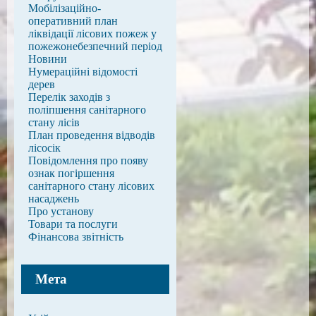
Мобілізаційно-
оперативний план
ліквідації лісових пожеж у
пожежонебезпечний період
Новини
Нумераційні відомості
дерев
Перелік заходів з
поліпшення санітарного
стану лісів
План проведення відводів
лісосік
Повідомлення про появу
ознак погіршення
санітарного стану лісових
насаджень
Про установу
Товари та послуги
Фінансова звітність
Мета