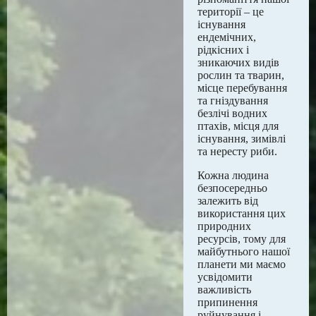
території – це
існування
ендемічних,
рідкісних і
зникаючих видів
рослин та тварин,
місце перебування
та гніздування
безлічі водних
птахів, місця для
існування, зимівлі
та нересту риби.
Кожна людина
безпосередньо
залежить від
використання цих
природних
ресурсів, тому для
майбутнього нашої
планети ми маємо
усвідомити
важливість
припинення
руйнування і