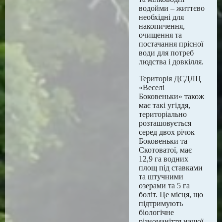
водойми – життєво
необхідні для
накопичення,
очищення та
постачання прісної
води для потреб
людства і довкілля.
Територія ДСДЛЦ
«Веселі
Боковеньки» також
має такі угіддя,
територіально
розташовується
серед двох річок
Боковеньки та
Скотоватої, має
12,9 га водних
площ під ставками
та штучними
озерами та 5 га
боліт. Це місця, що
підтримують
біологічне
різноманіття нашої