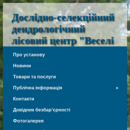
Дослідно-селекційний
дендрологічний
лісовий центр "Веселі
Боковеньки"
Про установу
Веселі Боковеньки
Новини
Товари та послуги
Публічна інформація
Контакти
Довідник безбар’єрності
Фотогалерея