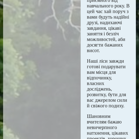
приємного від
навчального року. В
цей час хай поруч з
вами будуть надійні
друзі, надихаючі
завдання, цікаві
заняття і безліч
можливостей, аби
досягти бажаних
висот.
Наші ліси завжди
готові подарувати
вам місця для
відпочинку,
власних
досліджень,
розвитку, бути для
вас джерелом сили
й свіжого подиху.
Шановним
вчителям бажаю
невичерпного
натхнення, цікавих
проектів, хороших