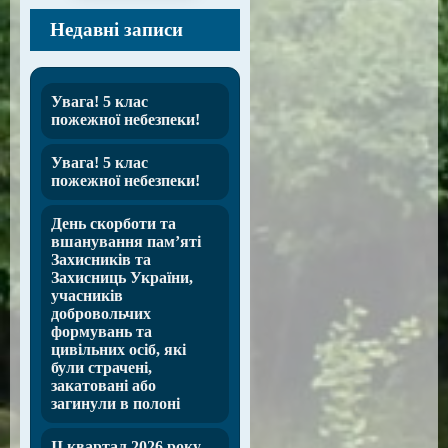
Недавні записи
Увага! 5 клас
пожежної небезпеки!
Увага! 5 клас
пожежної небезпеки!
День скорботи та
вшанування пам’яті
Захисників та
Захисниць України,
учасників
добровольчих
формувань та
цивільних осіб, які
були страчені,
закатовані або
загинули в полоні
ІІ квартал 2026 року