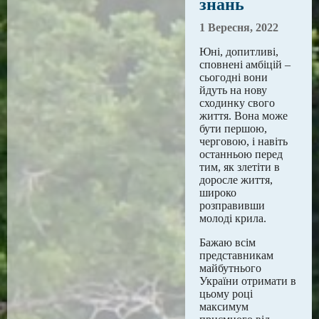
знань
1 Вересня, 2022
Юні, допитливі,
сповнені амбіцій –
сьогодні вони
йдуть на нову
сходинку свого
життя. Вона може
бути першою,
черговою, і навіть
останньою перед
тим, як злетіти в
доросле життя,
широко
розправивши
молоді крила.
Бажаю всім
представникам
майбутнього
України отримати в
цьому році
максимум