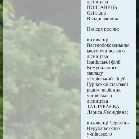
лісництва
ПОЛТАВЕЦЬ
Світлана
Владиславівна.
ІІ місця посіли:
вихованці
Веселобоковеньківс
ького учнівського
лісництва
Іванівської філії
Комунального
закладу
«Гурівський ліцей
Гурівської сільської
ради», керівник
учнівського
лісництва
ТАТЛУБАЄВА
Лариса Леонідівна;
вихованці Червоно-
Нерубаївського
учнівського