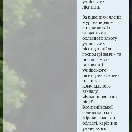
учнівських
лісництв.
За рішенням членів
журі найкраще
справилися із
завданнями
обласного зльоту
учнівських
лісництв «Юні
господарі землі» та
посіли І місце
вихованці
учнівського
лісництва «Зелена
планета»
комунального
закладу
«Компаніївський
ліцей»
Компаніївської
селищної ради
Кіровоградської
області, керівник
учнівського