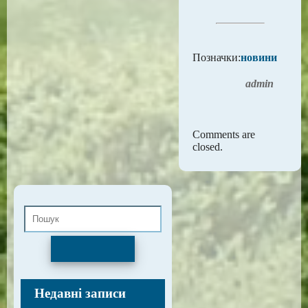
Позначки:
новини
admin
Comments are
closed.
Пошук
Недавні записи