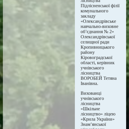
лісництва
Підлісненської філії
комунального
закладу
«Олександрівське
навчально-виховне
об’єднання № 2»
Олександрівської
селищної ради
Кропивницького
району
Кіровоградської
області, керівник
учнівського
лісництва
ВОРОБЕЙ Тетяна
Іванівна.
Вихованці
учнівського
лісництва
«Шкільне
лісництво» ліцею
«Крила України»
Знам’янської