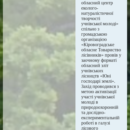
обласний центр
еколого-
натуралістичної
творчості
учнівської молоді»
спільно з
громадською
організацією
«Кіровоградське
обласне Товариство
лісівників» провів у
заочному форматі
обласний зліт
учнівських
лісництв «Юні
господарі землі».
Захід проводився з
метою активізації
участі учнівської
молоді в
природоохоронній
та дослідно-
експериментальній
роботі в галузі
лісового