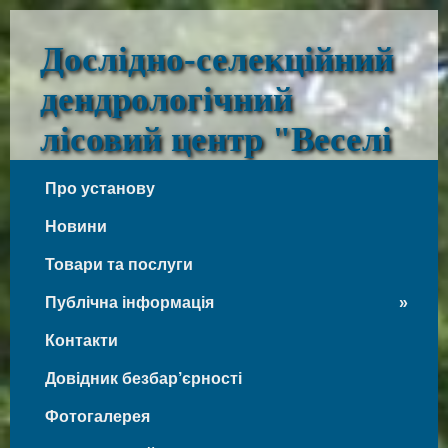
Дослідно-селекційний
дендрологічний
лісовий центр "Веселі
Боковеньки"
Про установу
Веселі Боковеньки
Новини
Товари та послуги
Публічна інформація
Контакти
Довідник безбар’єрності
Фотогалерея