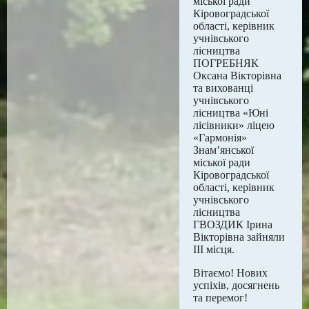
міської ради
Кіровоградської
області, керівник
учнівського
лісництва
ПОГРЕБНЯК
Оксана Вікторівна
та вихованці
учнівського
лісництва «Юні
лісівники» ліцею
«Гармонія»
Знам’янської
міської ради
Кіровоградської
області, керівник
учнівського
лісництва
ГВОЗДИК Ірина
Вікторівна зайняли
ІІІ місця.
Вітаємо! Нових
успіхів, досягнень
та перемог!