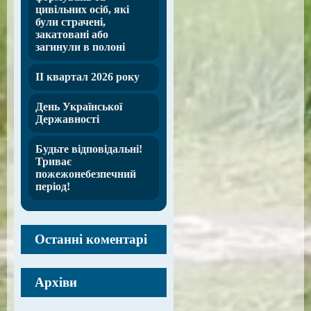
цивільних осіб, які
були страчені,
закатовані або
загинули в полоні
ІІ квартал 2026 року
День Української
Державності
Будьте відповідальні!
Триває
пожежонебезпечний
період!
Останні коментарі
Архіви