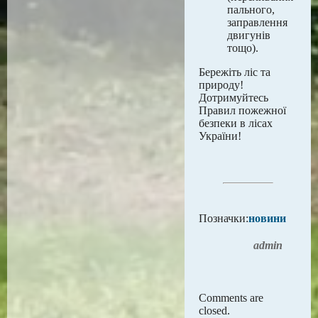
пального,
заправлення
двигунів
тощо).
Бережіть ліс та
природу!
Дотримуйтесь
Правил пожежної
безпеки в лісах
України!
Позначки:
новини
admin
Comments are
closed.