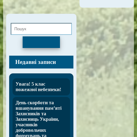
Пошук
Недавні записи
Увага! 5 клас
пожежної небезпеки!
День скорботи та
вшанування пам’яті
Захисників та
Захисниць України,
учасників
добровольчих
формувань та