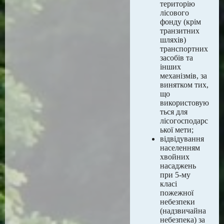
територію
лісового
фонду (крім
транзитних
шляхів)
транспортних
засобів та
інших
механізмів, за
винятком тих,
що
використовую
ться для
лісогосподарс
ької мети;
відвідування
населенням
хвойних
насаджень
при 5-му
класі
пожежної
небезпеки
(надзвичайна
небезпека) за