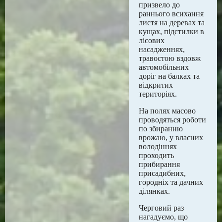
призвело до
раннього всихання
листя на деревах та
кущах, підстилки в
лісових
насадженнях,
травостою вздовж
автомобільних
доріг на балках та
відкритих
територіях.
На полях масово
проводяться роботи
по збиранню
врожаю, у власних
володіннях
проходить
прибирання
присадибних,
городніх та дачних
ділянках.
Черговий раз
нагадуємо, що