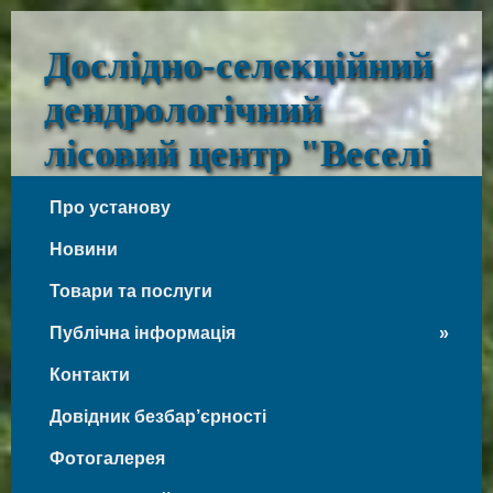
Дослідно-селекційний
дендрологічний
лісовий центр "Веселі
Боковеньки"
Про установу
Веселі Боковеньки
Новини
Товари та послуги
Публічна інформація
Контакти
Довідник безбар’єрності
Фотогалерея