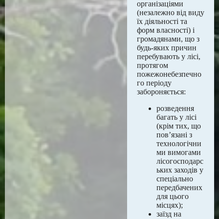
організаціями
(незалежно від виду
їх діяльності та
форм власності) і
громадянами, що з
будь-яких причин
перебувають у лісі,
протягом
пожежонебезпечно
го періоду
забороняється:
розведення
багать у лісі
(крім тих, що
пов’язані з
технологічни
ми вимогами
лісогосподарс
ьких заходів у
спеціально
передбачених
для цього
місцях);
заїзд на