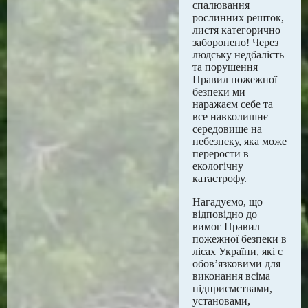
спалювання
рослинних решток,
листя категорично
заборонено! Через
людську недбалість
та порушення
Правил пожежної
безпеки ми
наражаєм себе та
все навколишнє
середовище на
небезпеку, яка може
перерости в
екологічну
катастрофу.
Нагадуємо, що
відповідно до
вимог Правил
пожежної безпеки в
лісах України, які є
обов’язковими для
виконання всіма
підприємствами,
установами,