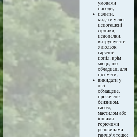
умовами
погоди;
палити,
кидати у лісі
непогашені
сірники,
недопалки,
витрушувати
з люльок
гарячий
попіл, крім
місць, що
обладнані для
цієї мети;
викидати у
лісі
обмащене,
просочене
бензином,
гасом,
мастилом або
іншими
горючими
речовинами
ганчір’я тощо;