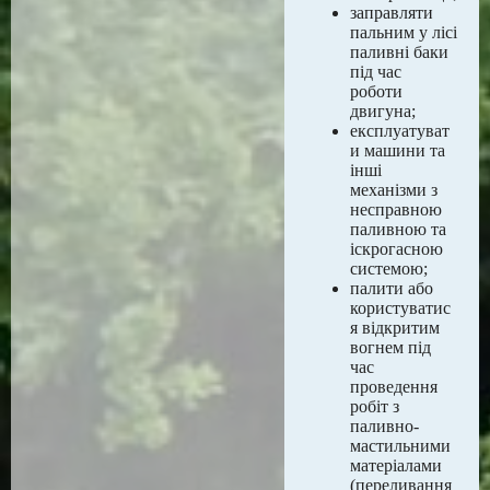
заправляти
пальним у лісі
паливні баки
під час
роботи
двигуна;
експлуатуват
и машини та
інші
механізми з
несправною
паливною та
іскрогасною
системою;
палити або
користуватис
я відкритим
вогнем під
час
проведення
робіт з
паливно-
мастильними
матеріалами
(переливання