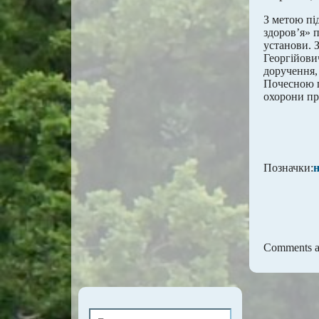
З метою пі
здоров’я» 
установи. 
Георгійови
доручення,
Почесною г
охорони пр
Позначки:
Comments ar