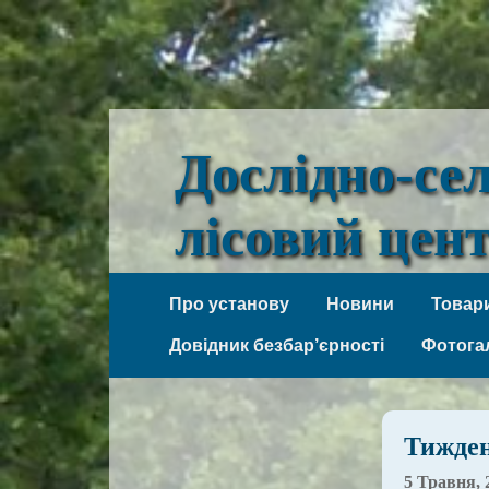
Дослідно-се
лісовий цен
Веселі Боковеньки
Про установу
Новини
Товари
Довідник безбар’єрності
Фотога
Тижден
5 Травня, 