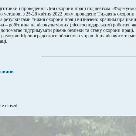
дготовки і проведення Дня охорони праці під девізом «Формуємо
по установі з 25-28 квітня 2022 року проведено Тиждень охорони
За результатами тижня охорони праці визначено кращим праців
ча – робітника на лісокультурних (лісогосподарських) роботах, я
 допомагає підтримувати рівень безпеки та стану охорони праці
рамотою Кіровоградського обласного управління лісового та ми
аці.
новини
e closed.