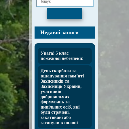
Пошук
Недавні записи
Увага! 5 клас
пожежної небезпеки!
День скорботи та
вшанування пам’яті
Захисників та
Захисниць України,
учасників
добровольчих
формувань та
цивільних осіб, які
були страчені,
закатовані або
загинули в полоні