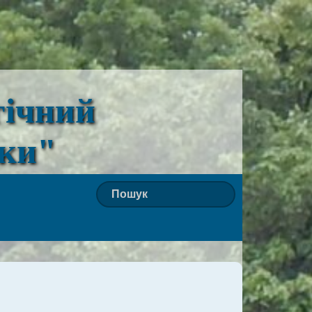
гічний
ьки"