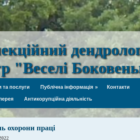
лекційний дендроло
тр "Веселі Боковен
 та послуги
Публічна інформація
Контакти
лерея
Антикорупційна діяльність
ь охорони праці
2022