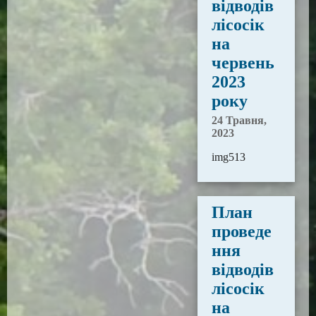
відводів
лісосік
на
червень
2023
року
24 Травня,
2023
img513
План
проведе
ння
відводів
лісосік
на