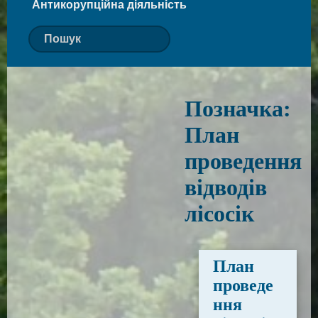
Антикорупційна діяльність
Позначка:
План
проведення
відводів
лісосік
План
проведе
ння