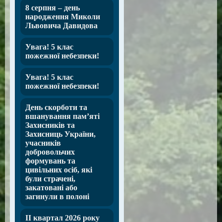
8 серпня – день
народження Миколи
Львовича Давидова
Увага! 5 клас
пожежної небезпеки!
Увага! 5 клас
пожежної небезпеки!
День скорботи та
вшанування пам’яті
Захисників та
Захисниць України,
учасників
добровольчих
формувань та
цивільних осіб, які
були страчені,
закатовані або
загинули в полоні
ІІ квартал 2026 року