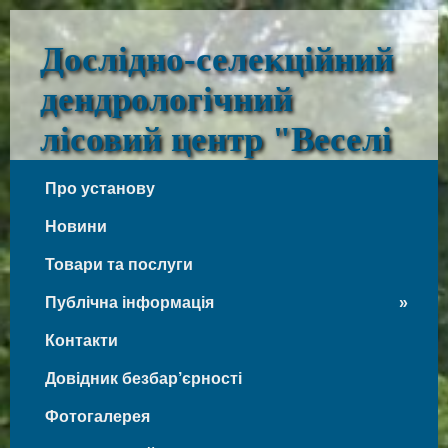
Дослідно-селекційний
дендрологічний
лісовий центр "Веселі
Боковеньки"
Про установу
Веселі Боковеньки
Новини
Товари та послуги
Публічна інформація
Контакти
Довідник безбар’єрності
Фотогалерея