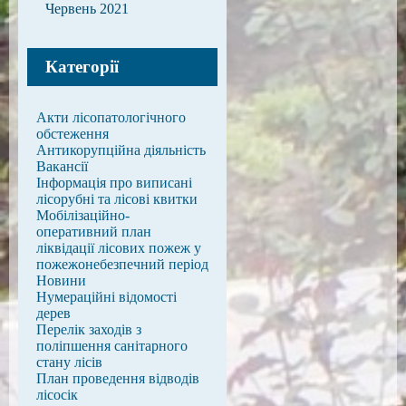
Червень 2021
Категорії
Акти лісопатологічного
обстеження
Антикорупційна діяльність
Вакансії
Інформація про виписані
лісорубні та лісові квитки
Мобілізаційно-
оперативний план
ліквідації лісових пожеж у
пожежонебезпечний період
Новини
Нумераційні відомості
дерев
Перелік заходів з
поліпшення санітарного
стану лісів
План проведення відводів
лісосік