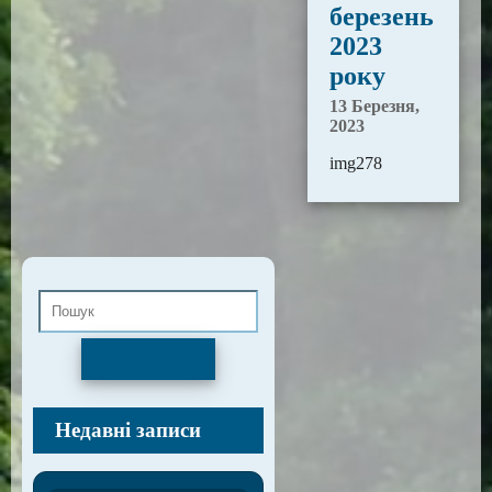
березень
2023
року
13 Березня,
2023
img278
Пошук
Недавні записи