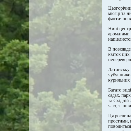
Цьогорічний
місяці та 
фактично в
Нині центр
ароматами 
напівлисто
В повсякде
квіток цих
непереверш
Латинську 
чубушником
курильних
Багато вид
садах, пар
та Східній
чаю, з інш
Ця рослина
простими, 
поводиться