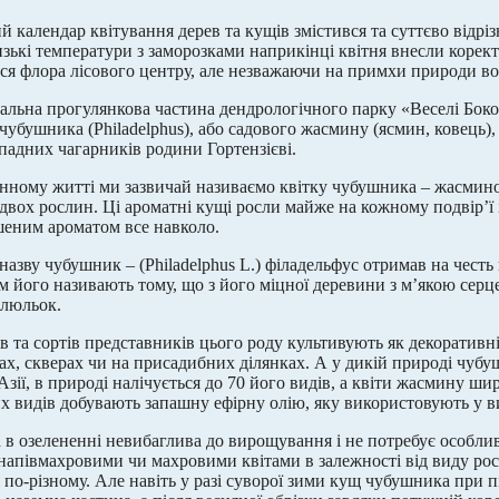
 календар квітування дерев та кущів змістився та суттєво відріз
низькі температури з заморозками наприкінці квітня внесли корек
ся флора лісового центру, але незважаючи на примхи природи во
альна прогулянкова частина дендрологічного парку «Веселі Боко
чубушника (Philadelphus), або садового жасмину (ясмин, ковець)
падних чагарників родини Гортензієві.
нному житті ми зазвичай називаємо квітку чубушника – жасмином 
 двох рослин. Ці ароматні кущі росли майже на кожному подвір’ї
еним ароматом все навколо.
назву чубушник – (Philadelphus L.) філадельфус отримав на чест
 його називають тому, що з його міцної деревини з м’якою сер
 люльок.
ів та сортів представників цього роду культивують як декоративн
ках, скверах чи на присадибних ділянках. А у дикій природі чу
 Азії, в природі налічується до 70 його видів, а квіти жасмину 
их видів добувають запашну ефірну олію, яку використовують у в
 в озелененні невибаглива до вирощування і не потребує особли
напівмахровими чи махровими квітами в залежності від виду ро
 по-різному. Але навіть у разі суворої зими кущ чубушника при п