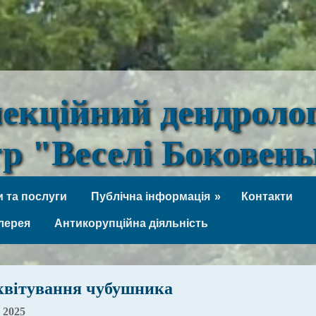
лекційний дендроло
тр "Веселі Боковен
 та послуги
Публічна інформація
Контакти
лерея
Антикорупційна діяльність
квітування чубушника
 2025