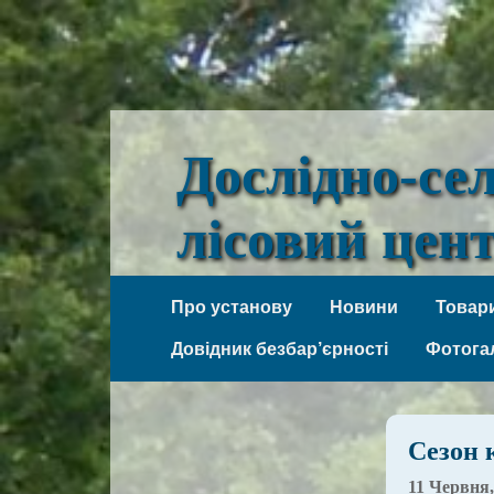
Дослідно-се
лісовий цен
Веселі Боковеньки
Про установу
Новини
Товари
Довідник безбар’єрності
Фотога
Сезон 
11 Червня,