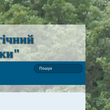
гічний
ьки"