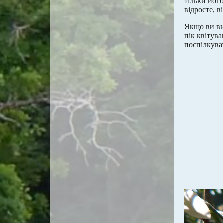
тільки йог
відросте, 
Якщо ви ви
пік квітув
поспілкуват