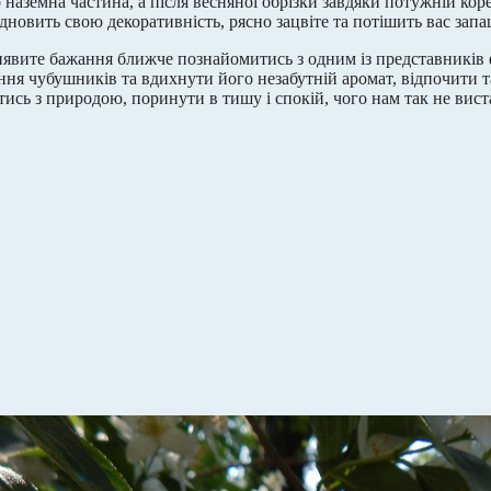
о наземна частина, а після весняної обрізки завдяки потужній к
відновить свою декоративність, рясно зацвіте та потішить вас зап
явите бажання ближче познайомитись з одним із представників
ання чубушників та вдихнути його незабутній аромат, відпочити т
ись з природою, поринути в тишу і спокій, чого нам так не виста