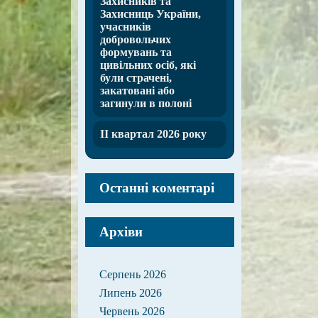
Захисників та
Захисниць України,
учасників
добровольчих
формувань та
цивільних осіб, які
були страчені,
закатовані або
загинули в полоні
ІІ квартал 2026 року
Останні коментарі
Архіви
Серпень 2026
Липень 2026
Червень 2026