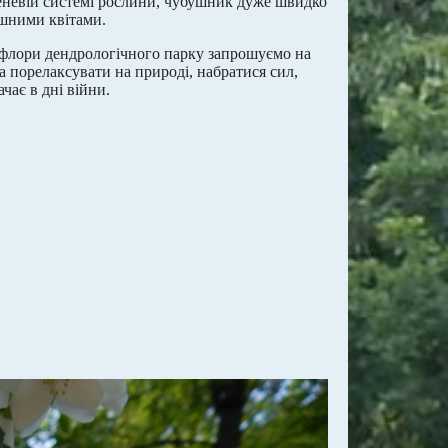
ореневій системі рослини, чубушник дуже швидко
ашними квітами.
 флори дендрологічного парку запрошуємо на
а порелаксувати на природі, набратися сил,
чає в дні війни.