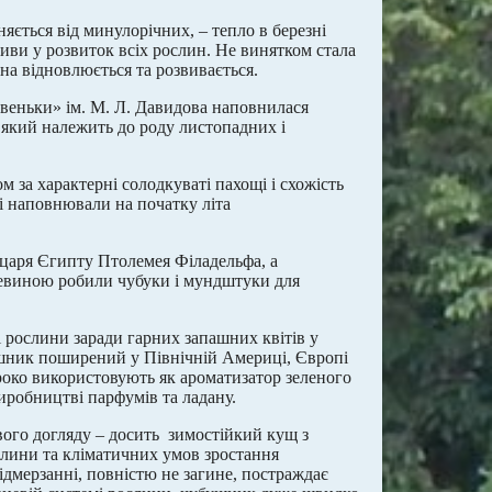
няється від минулорічних, – тепло в березні
тиви у розвиток всіх рослин. Не винятком стала
на відновлюється та розвивається.
веньки» ім. М. Л. Давидова наповнилася
, який належить до роду листопадних і
за характерні солодкуваті пахощі і схожість
 і наповнювали на початку літа
ь царя Єгипту Птолемея Філадельфа, а
цевиною робили чубуки і мундштуки для
і рослини заради гарних запашних квітів у
бушник поширений у Північній Америці, Європі
широко використовують як ароматизатор зеленого
иробництві парфумів та ладану.
вого догляду – досить зимостійкий кущ з
слини та кліматичних умов зростання
ідмерзанні, повністю не загине, постраждає