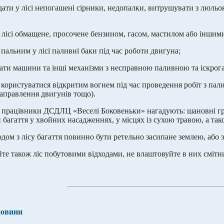
дати у лісі непогашені сірники, недопалки, витрушувати з люльок
 лісі обмащене, просочене бензином, гасом, мастилом або інши
пальним у лісі паливні баки під час роботи двигуна;
ати машини та інші механізми з несправною паливною та іскро
 користуватися відкритим вогнем під час проведення робіт з па
заправлення двигунів тощо).
 працівники ДСДЛЦ «Веселі Боковеньки» нагадують: шановні гр
 багаття у хвойних насадженнях, у місцях із сухою травою, а так
одом з лісу багаття повинно бути ретельно засипане землею, або
йте також ліс побутовими відходами, не влаштовуйте в них смітн
новини