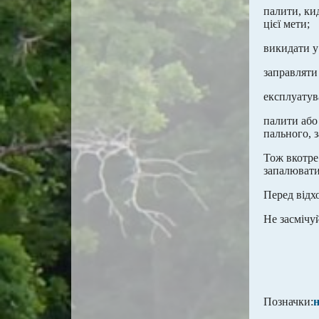
палити, ки
цієї мети;
викидати у
заправляти 
експлуатув
палити або
пального, 
Тож вкотре
запалювати
Перед відх
Не засмічу
Позначки: