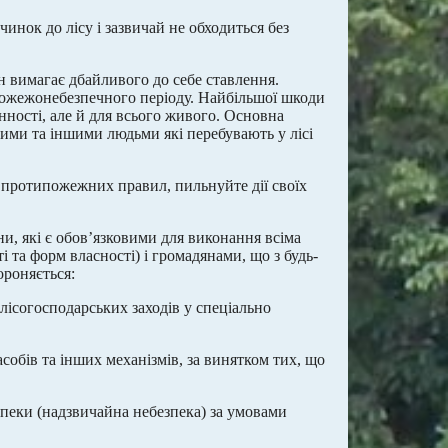
инок до лісу і зазвичай не обходиться без
ін вимагає дбайливого до себе ставлення.
пожежонебезпечного періоду. Найбільшої шкоди
нності, але й для всього живого. Основна
и та іншими людьми які перебувають у лісі
а протипожежних правил, пильнуйте дії своїх
и, які є обов’язковими для виконання всіма
і та форм власності) і громадянами, що з будь-
ороняється:
 лісогосподарських заходів у спеціально
собів та інших механізмів, за винятком тих, що
пеки (надзвичайна небезпека) за умовами