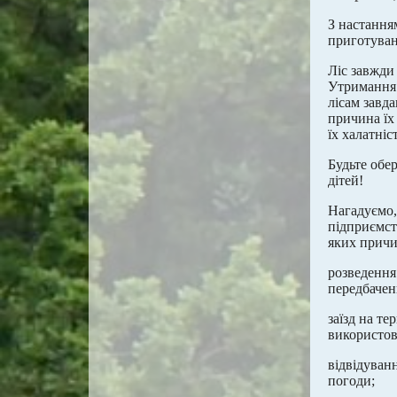
З настанням
приготуван
Ліс завжди 
Утримання 
лісам завд
причина їх
їх халатніс
Будьте обе
дітей!
Нагадуємо,
підприємств
яких причи
розведення 
передбачен
заїзд на т
використов
відвідуван
погоди;