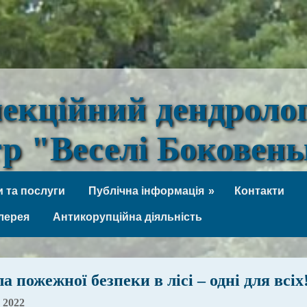
лекційний дендроло
тр "Веселі Боковен
 та послуги
Публічна інформація
Контакти
лерея
Антикорупційна діяльність
 пожежної безпеки в лісі – одні для всіх
 2022