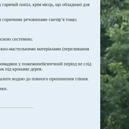
 гарячий попіл, крім місць, що обладнані для
ми горючими речовинами ганчір’я тощо;
гасною системою;
ливно-мастильними матеріалами (переливання
омадяни у пожежонебезпечний період не слід
ож під кронами дерев.
 залите водою до повного припинення тління.
ики.