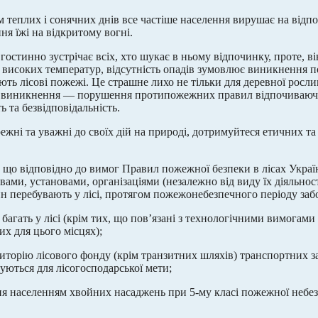
 теплих і сонячних днів все частіше населення вирушає на відпоч
ня їжі на відкритому вогні.
гостинно зустрічає всіх, хто шукає в ньому відпочинку, проте, в
високих температур, відсутність опадів зумовлює виникнення 
ають лісові пожежі. Це страшне лихо не тільки для деревної росли
 виникнення — порушення протипожежних правил відпочиваючим
ть та безвідповідальність.
режні та уважні до своїх дій на природі, дотримуйтеся етичних т
 що відповідно до вимог Правил пожежної безпеки в лісах Україн
ами, установами, організаціями (незалежно від виду їх діяльност
н перебувають у лісі, протягом пожежонебезпечного періоду заб
багать у лісі (крім тих, що пов’язані з технологічними вимогами
их для цього місцях);
ериторію лісового фонду (крім транзитних шляхів) транспортних за
уються для лісогосподарської мети;
ня населенням хвойних насаджень при 5-му класі пожежної небез