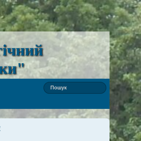
гічний
ьки"
!