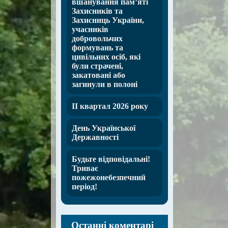
вшанування пам’яті
Захисників та
Захисниць України,
учасників
добровольчих
формувань та
цивільних осіб, які
були страчені,
закатовані або
загинули в полоні
ІІ квартал 2026 року
День Української
Державності
Будьте відповідальні!
Триває
пожежонебезпечний
період!
Останні коментарі