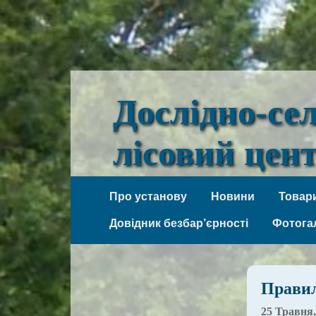
Дослідно-се
лісовий цен
Веселі Боковеньки
Про установу
Новини
Товари
Довідник безбар’єрності
Фотога
Правила
25 Травня,