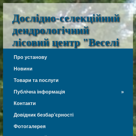
Дослідно-селекційний
дендрологічний
лісовий центр "Веселі
Боковеньки"
Про установу
Веселі Боковеньки
Новини
Товари та послуги
Публічна інформація
Контакти
Довідник безбар’єрності
Фотогалерея