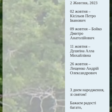
2 Жовтня, 2023
02 жовтня –
Кісільов Петро
Іванович
09 жовтня – Бойко
Дмитро
Анатолійович
11 жовтня –
Душеіна Алла
Михайлівна
26 жовтня –
Лещенко Андрій
Олександрович
З днем народження,
зі святом!
Бажаєм радості
багато,