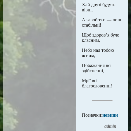
Хай друзі будуть
вірні,
А заробітки — лиш
стабільні!
Щоб здоров’я було
класним,
Небо над тобою
ясним,
Побажання всі —
здійсненні,
Мрії всі —
благословенні!
Позначки:
новини
admin