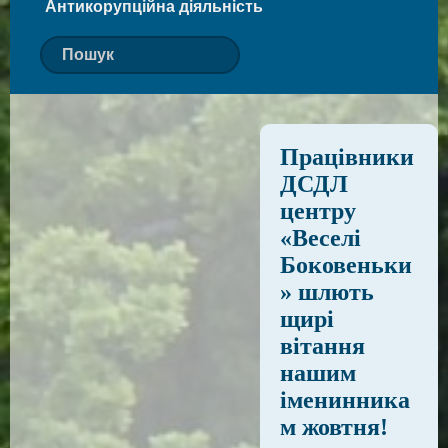
Антикорупційна діяльність
Працівники
ДСДЛ
центру
«Веселі
Боковеньки
» шлють
щирі
вітання
нашим
іменинника
м жовтня!