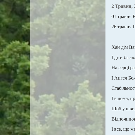
2 Травня, 
01 травня 
26 травня
Хай дім Ва
І діти біга
На серці ра
І Ангел Бо
Стабільност
І в дома, 
Щоб у шви
Відпочинок
І все, що м