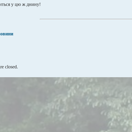
иться у цю ж днину!
новини
e closed.