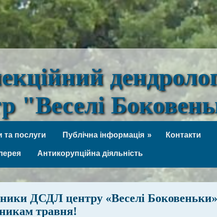
лекційний дендроло
тр "Веселі Боковен
 та послуги
Публічна інформація
Контакти
лерея
Антикорупційна діяльність
ники ДСДЛ центру «Веселі Боковеньки
никам травня!