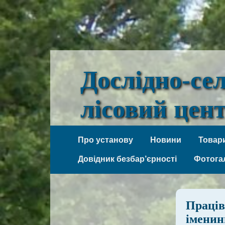
Дослідно-се
лісовий цен
Веселі Боковеньки
Про установу
Новини
Товари
Довідник безбар’єрності
Фотога
Праців
іменин