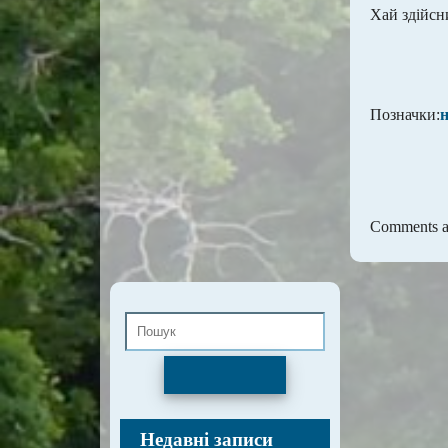
Хай здійсн
Позначки:
Comments ar
Пошук
Недавні записи