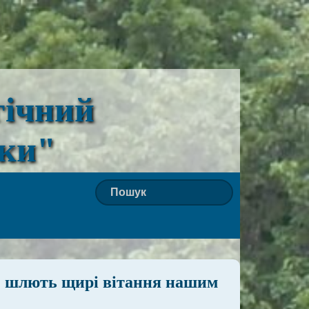
гічний
ьки"
» шлють щирі вітання нашим