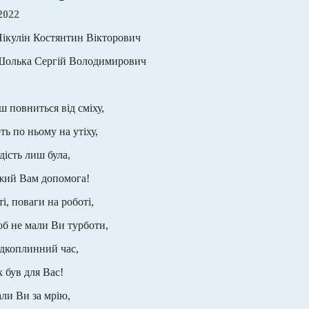
2022
Нікулін Костянтин Вікторович
 Шолька Сергій Володимирович
ш повниться від сміху,
ють по ньому на утіху,
дість лиш була,
жий Вам допомога!
і, поваги на роботі,
щоб не мали Ви турботи,
дкоплинний час,
 був для Вас!
али Ви за мрію,