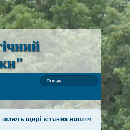
гічний
ьки"
» шлють щирі вітання нашим