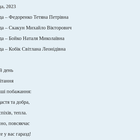
а, 2023
да – Федоренко Тетяна Петрівна
да – Скакун Михайло Вікторович
да – Бойко Наталя Миколаївна
да – Кобік Світлана Леонідівна
й день
ітання
ші побажання:
астя та добра,
піхів, тепла.
нно, повсякчас
е у вас гаразд!