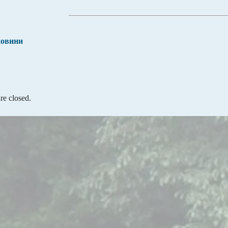
новини
e closed.