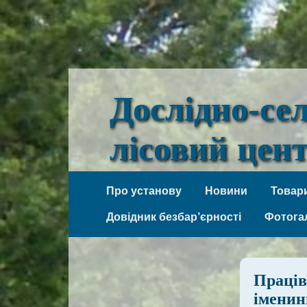
Дослідно-се
лісовий цен
Веселі Боковеньки
Про установу
Новини
Товари
Довідник безбар’єрності
Фотога
Праців
іменин