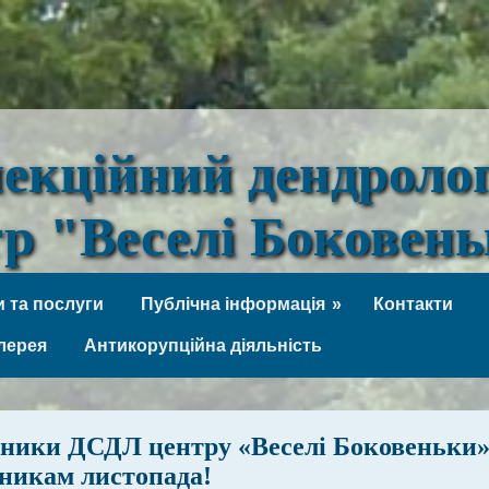
лекційний дендроло
тр "Веселі Боковен
 та послуги
Публічна інформація
Контакти
лерея
Антикорупційна діяльність
ники ДСДЛ центру «Веселі Боковеньки
никам листопада!