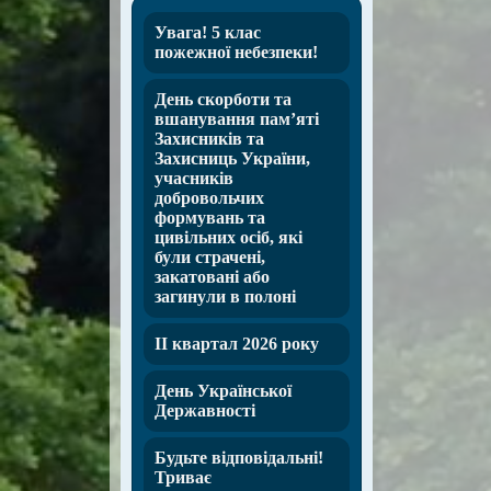
Увага! 5 клас
пожежної небезпеки!
День скорботи та
вшанування пам’яті
Захисників та
Захисниць України,
учасників
добровольчих
формувань та
цивільних осіб, які
були страчені,
закатовані або
загинули в полоні
ІІ квартал 2026 року
День Української
Державності
Будьте відповідальні!
Триває