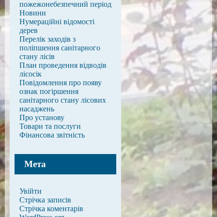
пожежонебезпечний період
Новини
Нумераційні відомості
дерев
Перелік заходів з
поліпшення санітарного
стану лісів
План проведення відводів
лісосік
Повідомлення про появу
ознак погіршення
санітарного стану лісових
насаджень
Про установу
Товари та послуги
Фінансова звітність
Мета
Увійти
Стрічка записів
Стрічка коментарів