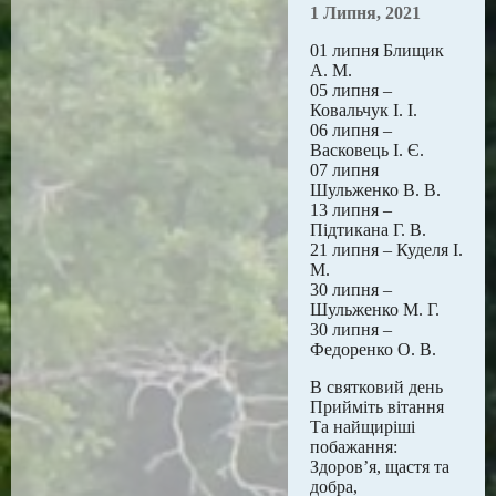
1 Липня, 2021
01 липня Блищик
А. М.
05 липня –
Ковальчук І. І.
06 липня –
Васковець І. Є.
07 липня
Шульженко В. В.
13 липня –
Підтикана Г. В.
21 липня – Куделя І.
М.
30 липня –
Шульженко М. Г.
30 липня –
Федоренко О. В.
В святковий день
Прийміть вітання
Та найщиріші
побажання:
Здоров’я, щастя та
добра,