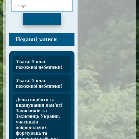
Пошук
Недавні записи
Увага! 5 клас
пожежної небезпеки!
Увага! 5 клас
пожежної небезпеки!
День скорботи та
вшанування пам’яті
Захисників та
Захисниць України,
учасників
добровольчих
формувань та
цивільних осіб, які