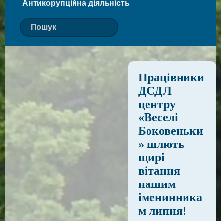
Антикорупційна діяльність
Працівники
ДСДЛ
центру
«Веселі
Боковеньки
» шлють
щирі
вітання
нашим
іменинника
м липня!