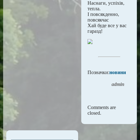
Наснаги, успіхів,
тепла.
І повсякденно,
повсякчас
Хай буде все у вас
гаразд!
Позначки:
новини
admin
Comments are
closed.