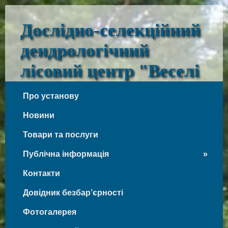
Дослідно-селекційний
дендрологічний
лісовий центр "Веселі
Боковеньки"
Про установу
Веселі Боковеньки
Новини
Товари та послуги
Публічна інформація
Контакти
Довідник безбар’єрності
Фотогалерея