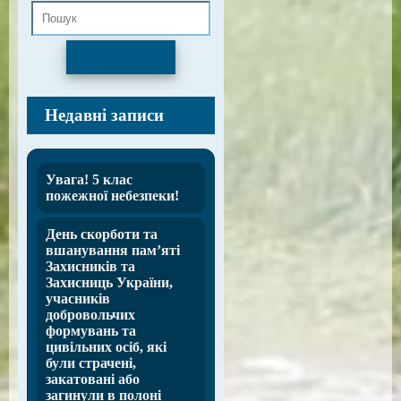
Пошук
Недавні записи
Увага! 5 клас
пожежної небезпеки!
День скорботи та
вшанування пам’яті
Захисників та
Захисниць України,
учасників
добровольчих
формувань та
цивільних осіб, які
були страчені,
закатовані або
загинули в полоні