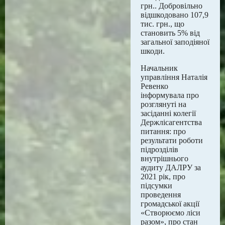
грн.. Добровільно
відшкодовано 107,9
тис. грн., що
становить 5% від
загальної заподіяної
шкоди.
Начальник
управління Наталія
Ревенко
інформувала про
розглянуті на
засіданні колегії
Держлісагентства
питання: про
результати роботи
підрозділів
внутрішнього
аудиту ДАЛРУ за
2021 рік, про
підсумки
проведення
громадської акції
«Створюємо ліси
разом», про стан