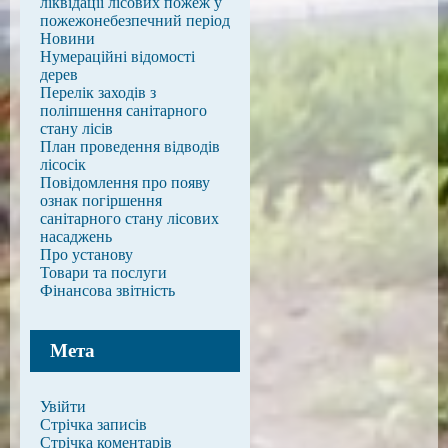
ліквідації лісових пожеж у
пожежонебезпечний період
Новини
Нумераційні відомості
дерев
Перелік заходів з
поліпшення санітарного
стану лісів
План проведення відводів
лісосік
Повідомлення про появу
ознак погіршення
санітарного стану лісових
насаджень
Про установу
Товари та послуги
Фінансова звітність
Мета
Увійти
Стрічка записів
Стрічка коментарів