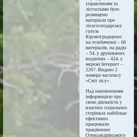
управлінням та
лісгоспами було
розміщено
матеріали про
лісогосподарську
галузь
Кіровоградщини:
на телебаченні – 66
матеріалів, на радіо
– 54, у друкованих
виданнях – 424, у
мережі Інтернет –
2267. Видано 2
номера часопису
«Світ лісу».
Над наповненням
інформацією про
свою діяльність у
власних соціальних
сторінках найбільш
ефективно
працювали
працівники
Олександрівського