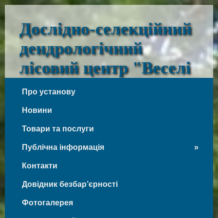
Дослідно-селекційний
дендрологічний
лісовий центр "Веселі
Боковеньки"
Про установу
Веселі Боковеньки
Новини
Товари та послуги
Публічна інформація
Контакти
Довідник безбар’єрності
Фотогалерея