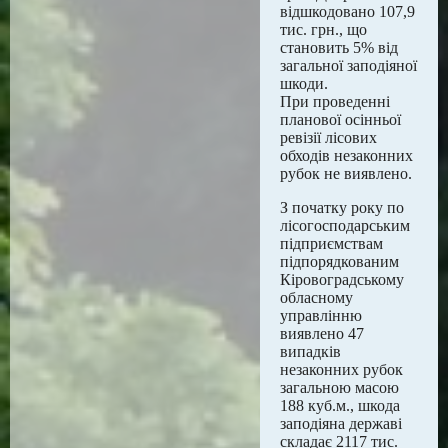
відшкодовано 107,9
тис. грн., що
становить 5% від
загальної заподіяної
шкоди.
При проведенні
планової осінньої
ревізії лісових
обходів незаконних
рубок не виявлено.
З початку року по
лісогосподарським
підприємствам
підпорядкованим
Кіровоградському
обласному
управлінню
виявлено 47
випадків
незаконних рубок
загальною масою
188 куб.м., шкода
заподіяна державі
складає 2117 тис.