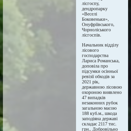
лісгоспу,
дендропарку
«Веселі
Боковеньки»,
Онуфріївського,
Чорноліського
лісгоспів.
Начальник відділу
лісового
господарства
Лариса Романська,
доповіла про
підсумки осінньої
ревізії обходів за
2021 рік,
державною лісовою
охороною виявлено
47 випадків
незаконних рубок
загальною масою
188 куб.м., шкода
заподіяна державі
складає 2117 тис.
грн.. Добровільно