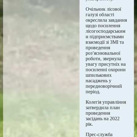
Очільник лісової
галузі області
окреслила завдання
щодо посилення
лісогосподарським
и підприємствами
взаємодії зі ЗМІ та
проведення
роз’яснювальної
роботи, звернула
увагу присутніх на
посиленні охорони
шпилькових
насаджень у
передноворічний
період.
Колегія управління
затвердила план
проведення
засідань на 2022
рік.
Прес-служба