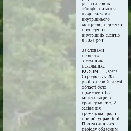
ревiзiї лiсових
обходiв, питання
щодо системи
внутрiшнього
контролю, пiдсумки
проведення
внутрiшнiх аудитiв
в 2021 pоці.
За словами
першого
заступника
начальника
КОУЛМГ – Олега
Середюка, у 2021
році в лісовій галузі
області було
проведено 127
консультацій з
громадськістю, 2
засідання
громадської ради
при облуправлінні.
Протягом цього
періоду обласним