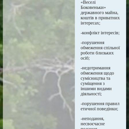
«Веселі
Боковеньки»
державного майна,
коштів в приватних
інтересах;
-конфлікт інтересів;
-порушення
обмеження спільної
роботи близьких
осіб;
-недотримання
обмеження щодо
сумісництва та
суміщення з
іншими видами
діяльності;
-порушення правил
етичної поведінки;
-неподання,
несвоєчасне
подання