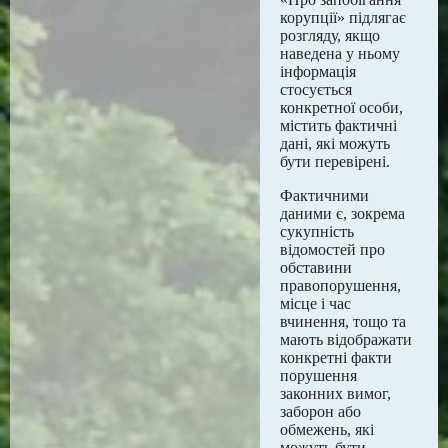
корупції» підлягає
розгляду, якщо
наведена у ньому
інформація
стосується
конкретної особи,
містить фактичні
дані, які можуть
бути перевірені.
Фактичними
даними є, зокрема
сукупність
відомостей про
обставини
правопорушення,
місце і час
вчинення, тощо та
мають відображати
конкретні факти
порушення
законних вимог,
заборон або
обмежень, які
можуть бути