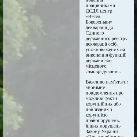
працівниками
ДСДЛ центр
«Веселі
Боковеньки»
декларації до
Єдиного
державного реєстру
декларації осіб,
уповноважених на
виконання функцій
держави або
місцевого
самоврядування.
Важливо пам’ятати:
анонімне
повідомлення про
можливі факти
корупційних або
пов’язаних з
корупцією
правопорушень,
інших порушень
Закону України
«Про запобігання