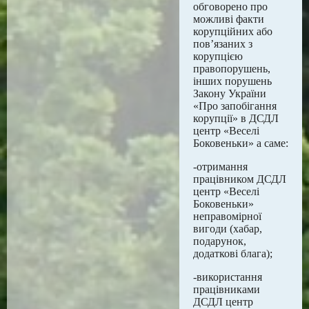
обговорено про
можливі факти
корупційних або
пов’язаних з
корупцією
правопорушень,
інших порушень
Закону України
«Про запобігання
корупції» в ДСДЛ
центр «Веселі
Боковеньки» а саме:
-отримання
працівником ДСДЛ
центр «Веселі
Боковеньки»
неправомірної
вигоди (хабар,
подарунок,
додаткові блага);
-використання
працівниками
ДСДЛ центр