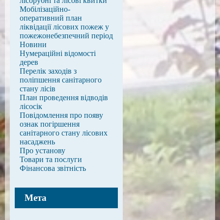
лісорубні та лісові квитки
Мобілізаційно-
оперативний план
ліквідації лісових пожеж у
пожежонебезпечний період
Новини
Нумераційні відомості
дерев
Перелік заходів з
поліпшення санітарного
стану лісів
План проведення відводів
лісосік
Повідомлення про появу
ознак погіршення
санітарного стану лісових
насаджень
Про установу
Товари та послуги
Фінансова звітність
Мета