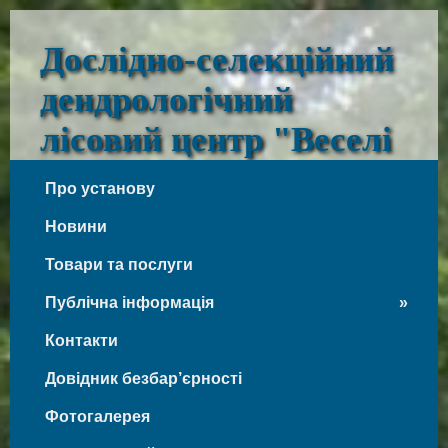
Дослідно-селекційний
дендрологічний
лісовий центр "Веселі
Боковеньки"
Про установу
Веселі Боковеньки
Новини
Товари та послуги
Публічна інформація
Контакти
Довідник безбар’єрності
Фотогалерея