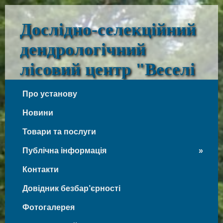
Дослідно-селекційний
дендрологічний
лісовий центр "Веселі
Боковеньки"
Про установу
Веселі Боковеньки
Новини
Товари та послуги
Публічна інформація
Контакти
Довідник безбар’єрності
Фотогалерея