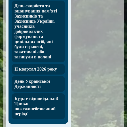
День скорботи та
вшанування пам’яті
Захисників та
Захисниць України,
учасників
добровольчих
формувань та
цивільних осіб, які
були страчені,
закатовані або
загинули в полоні
ІІ квартал 2026 року
День Української
Державності
Будьте відповідальні!
Триває
пожежонебезпечний
період!