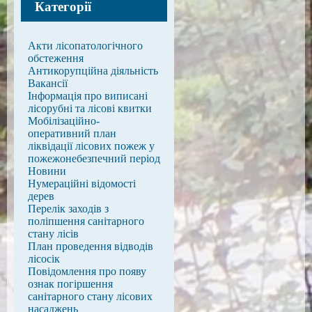
Категорії
Акти лісопатологічного
обстеження
Антикорупційна діяльність
Вакансії
Інформація про виписані
лісорубні та лісові квитки
Мобілізаційно-
оперативний план
ліквідації лісових пожеж у
пожежонебезпечний період
Новини
Нумераційні відомості
дерев
Перелік заходів з
поліпшення санітарного
стану лісів
План проведення відводів
лісосік
Повідомлення про появу
ознак погіршення
санітарного стану лісових
насаджень