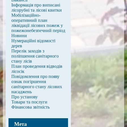
Інформація про виписані
лісорубні та лісові квитки
Мобілізаційно-
оперативний план
ліквідації лісових пожеж у
пожежонебезпечний період
Новини
Нумераційні відомості
дерев
Перелік заходів з
поліпшення санітарного
стану лісів
План проведення відводів
лісосік
Повідомлення про появу
ознак погіршення
санітарного стану лісових
насаджень
Про установу
Товари та послуги
Фінансова звітність
Мета