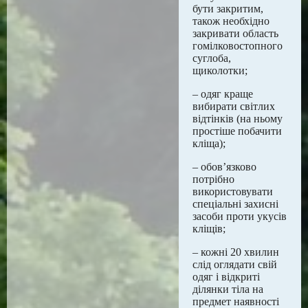
бути закритим,
також необхідно
закривати область
гомілковостопного
суглоба,
щиколотки;
– одяг краще
вибирати світлих
відтінків (на ньому
простіше побачити
кліща);
– обов’язково
потрібно
використовувати
спеціальні захисні
засоби проти укусів
кліщів;
– кожні 20 хвилин
слід оглядати свій
одяг і відкриті
ділянки тіла на
предмет наявності