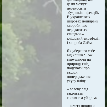
деякі можуть
переносити
збудників інфекцій.
В українських
широтах поширені
хвороби, що
передаються
кліщами –
кліщовий енцефаліт
і хвороба Лайма.
Як уберегти себе
від кліщів? Тож
вирушаючи на
природу, слід
подумати про
заходи
попередження
укусу кліща:
– голову слід
закривати
головним убором;
– взуття повинно