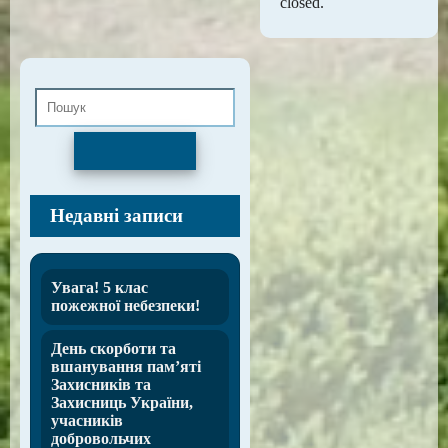
closed.
Пошук
Недавні записи
Увага! 5 клас
пожежної небезпеки!
День скорботи та
вшанування пам’яті
Захисників та
Захисниць України,
учасників
добровольчих