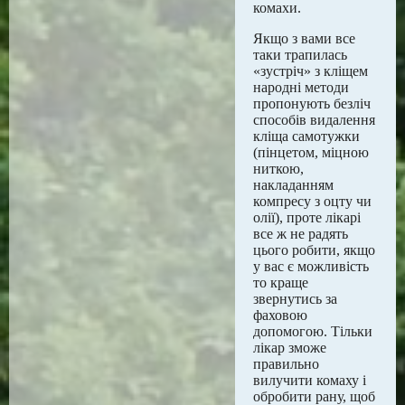
комахи.
Якщо з вами все
таки трапилась
«зустріч» з кліщем
народні методи
пропонують безліч
способів видалення
кліща самотужки
(пінцетом, міцною
ниткою,
накладанням
компресу з оцту чи
олії), проте лікарі
все ж не радять
цього робити, якщо
у вас є можливість
то краще
звернутись за
фаховою
допомогою. Тільки
лікар зможе
правильно
вилучити комаху і
обробити рану, щоб