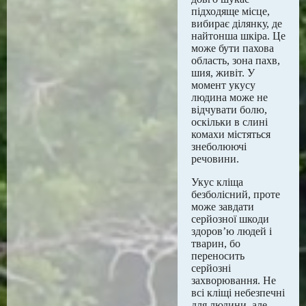
підходяще місце,
вибирає ділянку, де
найтонша шкіра. Це
може бути пахова
область, зона пахв,
шия, живіт. У
момент укусу
людина може не
відчувати болю,
оскільки в слині
комахи містяться
знеболюючі
речовини.
Укус кліща
безболісний, проте
може завдати
серйозної шкоди
здоров’ю людей і
тварин, бо
переносить
серйозні
захворювання. Не
всі кліщі небезпечні
для людини, але