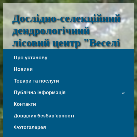
Дослідно-селекційний
дендрологічний
лісовий центр "Веселі
Боковеньки"
Про установу
Веселі Боковеньки
Новини
Товари та послуги
Публічна інформація
Контакти
Довідник безбар’єрності
Фотогалерея