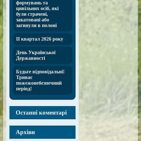
формувань та
цивільних осіб, які
були страчені,
закатовані або
загинули в полоні
ІІ квартал 2026 року
День Української
Державності
Будьте відповідальні!
Триває
пожежонебезпечний
період!
Останні коментарі
Архіви