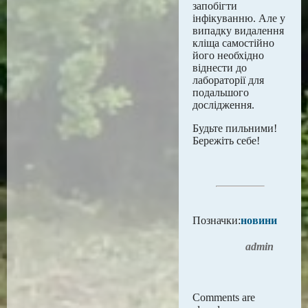
запобігти
інфікуванню. Але у
випадку видалення
кліща самостійно
його необхідно
віднести до
лабораторії для
подальшого
дослідження.
Будьте пильними!
Бережіть себе!
Позначки:
новини
admin
Comments are