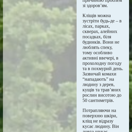
причиною проблем
зі здоров’ям.
Кліщів можна
зустріти будь-де – в
лісах, парках,
скверах, алейних
посадках, біля
будинків. Вони не
люблять спеку,
тому особливо
активні ввечері, в
прохолодну погоду
та в похмурий день.
Зазвичай комахи
“нападають” на
людину з дерев,
кущів та трав’яних
рослин висотою до
50 сантиметрів.
Потрапляючи на
поверхню шкіри,
кліщ не відразу
кусає людину. Він
довго шукає