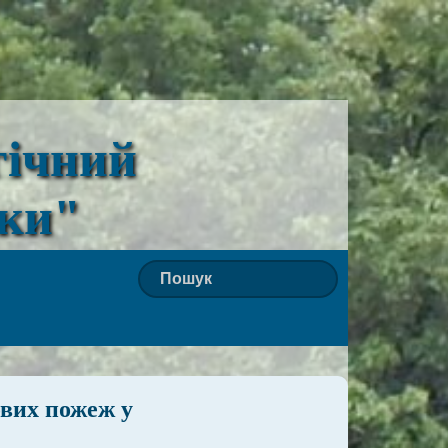
гічний
ьки"
ових пожеж у