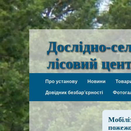
Дослідно-се
лісовий цен
Веселі Боковеньки
Про установу
Новини
Товари
Довідник безбар’єрності
Фотога
Мобілі
пожежо