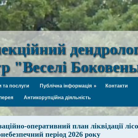
лекційний дендроло
тр "Веселі Боковен
 та послуги
Публічна інформація
Контакти
лерея
Антикорупційна діяльність
заційно-оперативний план ліквідації ліс
небезпечний період 2026 року