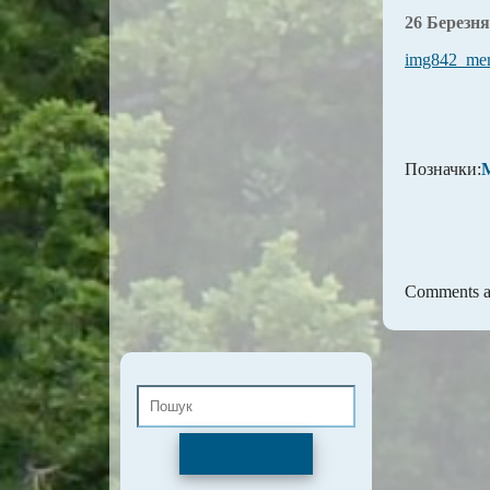
26 Березня
img842_me
Позначки:
М
Comments ar
Пошук