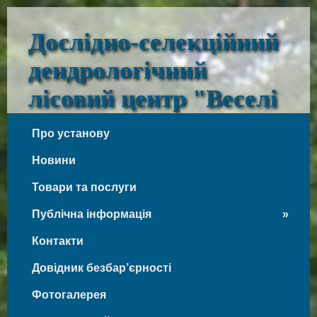
Дослідно-селекційний
дендрологічний
лісовий центр "Веселі
Боковеньки"
Про установу
Веселі Боковеньки
Новини
Товари та послуги
Публічна інформація
Контакти
Довідник безбар’єрності
Фотогалерея