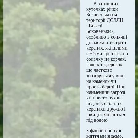
В затишних
куточках річки
Боковеньки на
території ДСДЛЦ
«Веселі
Боковеньки»,
особливо в сонячні
дні можна зустріти
черепах, які цілими
сім’ями гріються на
сонечку на корчах,
гілках та деревах,
що частково
знаходяться у воді,
на каменях чи
просто березі. При
найменшій загрозі
чи просто рухові
недалеко від них
черепахи дружно і
швидко ховаються
під водою.
З фактів про їхнє
життя ми знаємо,