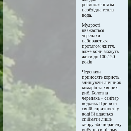
розмноження їм
необхідна тепла
вода.
Мудрості
вважається
черепахи
набираються
протягом життя,
адже вони можуть
жити до 100-150
років.
Черепахи
приносять користь,
знищуючи личинок
комарів та хворих
риб. Болотна
черепаха – санітар
водойм. При всій
своїй спритності у
воді їй вдається
спіймати лише
хвору або поранену
рибу, що в цілому