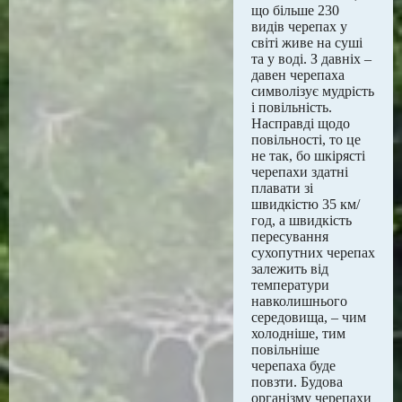
що більше 230
видів черепах у
світі живе на суші
та у воді. З давніх –
давен черепаха
символізує мудрість
і повільність.
Насправді щодо
повільності, то це
не так, бо шкірясті
черепахи здатні
плавати зі
швидкістю 35 км/
год, а швидкість
пересування
сухопутних черепах
залежить від
температури
навколишнього
середовища, – чим
холодніше, тим
повільніше
черепаха буде
повзти. Будова
організму черепахи