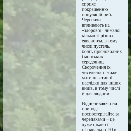
сприяє
покращенню
популяцій риб.
Черепахи
впливають на
«здоров’я» чималої
кількості різних
екосистем, в тому
числі пустель,
боліт, прісноводних
і морських
середовищ.
Скорочення їх
чисельності може
мати негативні
наслідки для інших
видів, в тому числі
й для людини.
Відпочиваючи на
природі
поспостерігайте за
черепахами – це
дуже цікаво і
пізнавально. Ні в