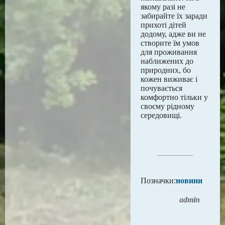
якому разі не
забирайте їх заради
прихоті дітей
додому, адже ви не
створите їм умов
для проживання
наближених до
природних, бо
кожен виживає і
почувається
комфортно тільки у
своєму рідному
середовищі.
Позначки:
новини
admin