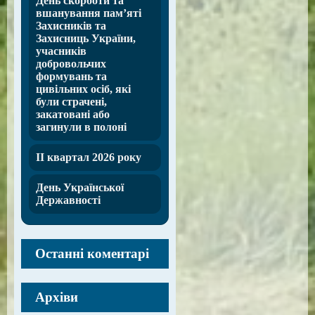
День скорботи та
вшанування пам’яті
Захисників та
Захисниць України,
учасників
добровольчих
формувань та
цивільних осіб, які
були страчені,
закатовані або
загинули в полоні
ІІ квартал 2026 року
День Української
Державності
Останні коментарі
Архіви