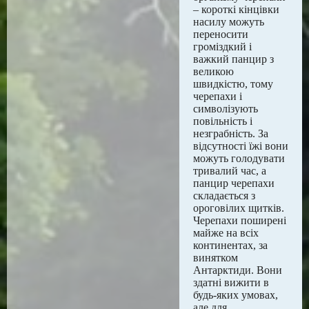
– короткі кінцівки
насилу можуть
переносити
громіздкий і
важкий панцир з
великою
швидкістю, тому
черепахи і
символізують
повільність і
незграбність. За
відсутності їжі вони
можуть голодувати
тривалий час, а
панцир черепахи
складається з
ороговілих щитків.
Черепахи поширені
майже на всіх
континентах, за
винятком
Антарктиди. Вони
здатні вижити в
будь-яких умовах,
але для