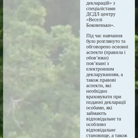
декларацій» з
спеціалістами
ДСДЛ центру
«Веселі
Боковеньки».
Під час навчання
було розглянуто та
обговорено основні
аспекти (правила і
обов’язки)
пов’язані з
електронним
декларуванням, а
також правові
аспекти, які
необхідно
враховувати при
поданні декларації
особами, які
займають
відповідальне та
особливо
відповідальне
становище, а також