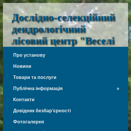
Дослідно-селекційний
дендрологічний
лісовий центр "Веселі
Боковеньки"
Про установу
Веселі Боковеньки
Новини
Товари та послуги
Публічна інформація
Контакти
Довідник безбар’єрності
Фотогалерея