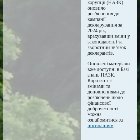
корупції (НАЗК)
оновило
роз’яснення до
кампанії
декларування за
2024 рік,
врахувавши зміни у
законодавстві та
зворотний зв’язок
декларантів.
Оновлені матеріали
вже доступні в Базі
знань НАЗК.
Коротко з зі
змінами та
доповненнями до
роз’яснень щодо
фінансової
доброчесності
можна
ознайомитися за
посиланням
.