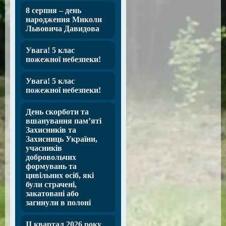
8 серпня – день
народження Миколи
Львовича Давидова
Увага! 5 клас
пожежної небезпеки!
Увага! 5 клас
пожежної небезпеки!
День скорботи та
вшанування пам’яті
Захисників та
Захисниць України,
учасників
добровольчих
формувань та
цивільних осіб, які
були страчені,
закатовані або
загинули в полоні
ІІ квартал 2026 року