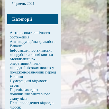
Червень 2021
Категорії
Акти лісопатологічного
обстеження
Антикорупційна діяльність
Вакансії
Інформація про виписані
лісорубні та лісові квитки
Мобілізаційно-
оперативний план
ліквідації лісових пожеж у
пожежонебезпечний період
Новини
Нумераційні відомості
дерев
Перелік заходів з
поліпшення санітарного
стану лісів
План проведення відводів
лісосік