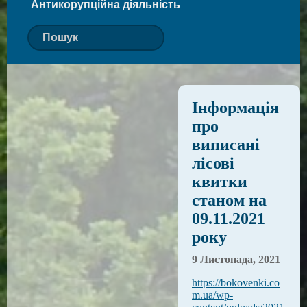
Антикорупційна діяльність
Інформація
про
виписані
лісові
квитки
станом на
09.11.2021
року
9 Листопада, 2021
https://bokovenki.co
m.ua/wp-