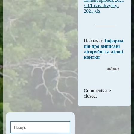
content/uploads/2021
/11/Lisovi-kvytky-
2021.xls
Позначки:
Інформа
ція про виписані
лісорубні та лісові
квитки
admin
Comments are
closed.