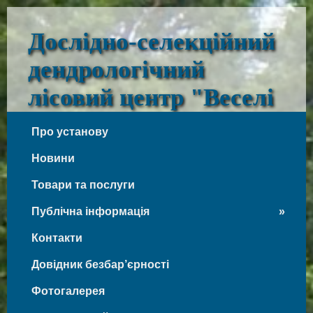
Дослідно-селекційний
дендрологічний
лісовий центр "Веселі
Боковеньки"
Про установу
Веселі Боковеньки
Новини
Товари та послуги
Публічна інформація
Контакти
Довідник безбар’єрності
Фотогалерея