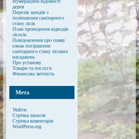
Нумераційні відомості
дерев
Перелік заходів з
поліпшення санітарного
стану лісів
План проведення відводів
лісосік
Повідомлення про появу
ознак погіршення
санітарного стану лісових
насаджень
Про установу
Товари та послуги
Фінансова звітність
Мета
Увійти
Стрічка записів
Стрічка коментарів
WordPress.org