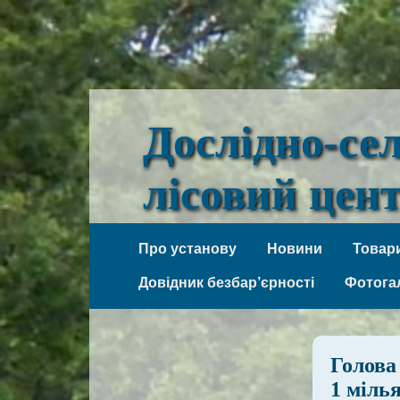
Дослідно-се
лісовий цен
Веселі Боковеньки
Про установу
Новини
Товари
Довідник безбар’єрності
Фотога
Голова
1 міль