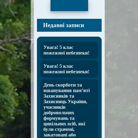
Пошук
Недавні записи
Увага! 5 клас
пожежної небезпеки!
Увага! 5 клас
пожежної небезпеки!
День скорботи та
вшанування пам’яті
Захисників та
Захисниць України,
учасників
добровольчих
формувань та
цивільних осіб, які
були страчені,
закатовані або