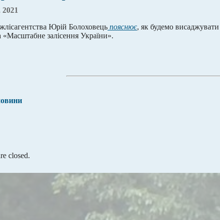
 2021
жлісагентства Юрій Болоховець
пояснює
, як будемо висаджувати
 «Масштабне залісення України».
новини
e closed.