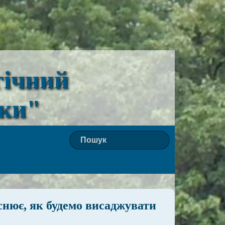
гічний
ьки"
снює, як будемо висаджувати