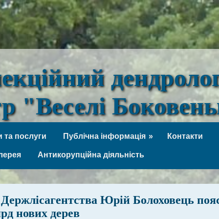
лекційний дендроло
тр "Веселі Боковен
 та послуги
Публічна інформація
Контакти
лерея
Антикорупційна діяльність
 Держлісагентства Юрій Болоховець поя
ярд нових дерев