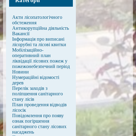
Категорії
Акти лісопатологічного
обстеження
Антикорупційна діяльність
Вакансії
Інформація про виписані
лісорубні та лісові квитки
Мобілізаційно-
оперативний план
ліквідації лісових пожеж у
пожежонебезпечний період
Новини
Нумераційні відомості
дерев
Перелік заходів з
поліпшення санітарного
стану лісів
План проведення відводів
лісосік
Повідомлення про появу
ознак погіршення
санітарного стану лісових
насаджень