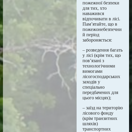
пожежної безпеки
для тих, хто
наважився
відпочивати в лісі.
Пам’ятайте, що в
пожежонебезпечни
й період
забороняється:
– розведення багать
у лісі (крім тих, що
пов’язані з
технологічними
вимогами
лісогосподарських
заходів у
спеціально
передбачених для
цього місцях);
– заїзд на територію
лісового фонду
(крім транзитних
шляхів)
транспортних