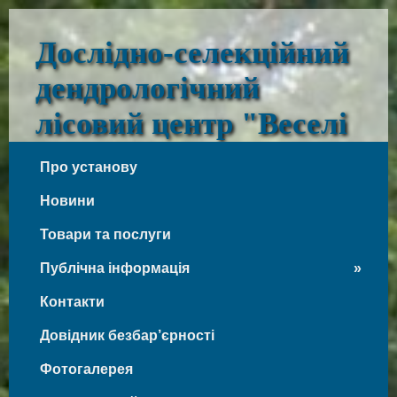
Дослідно-селекційний
дендрологічний
лісовий центр "Веселі
Боковеньки"
Про установу
Веселі Боковеньки
Новини
Товари та послуги
Публічна інформація
Контакти
Довідник безбар’єрності
Фотогалерея