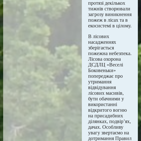
протязі декількох
тижнів створювали
загрозу виникнення
пожеж в лісах та в
екосистемі в цілому.
В лісових
насадженнях
зберігається
пожежна небезпека.
Лісова охорона
ДСДЛЦ «Веселі
Боковеньки»
попереджає про
утримання
відвідування
лісових масивів,
бути обачними у
використанні
відкритого вогню
на присадибних
ділянках, подвір’ях,
дачах. Особливу
увагу звертаємо на
дотримання Правил