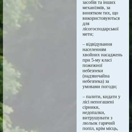
засобів та інших
механізмів, за
винятком тих, що
використовуються
для
лісогосподарської
мети;
– відвідування
населенням
хвойних насаджень
при 5-му класі
пожежної
небезпеки
(надзвичайна
небезпека) за
умовами погоди;
– палити, кидати у
лісі непогашені
сірники,
недопалки,
витрушувати з
люльок гарячий
попіл, крім місць,