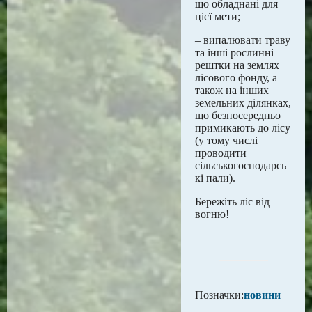
що обладнані для
цієї мети;
– випалювати траву
та інші рослинні
рештки на землях
лісового фонду, а
також на інших
земельних ділянках,
що безпосередньо
примикають до лісу
(у тому числі
проводити
сільськогосподарсь
кі пали).
Бережіть ліс від
вогню!
Позначки:
новини