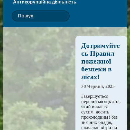
Антикорупційна діяльність
Дотримуйте
сь Правил
пожежної
безпеки в
лісах!
30 Червня, 2025
Завершується
перший місяць літа,
який видався
сухим, досить
прохолодним і без
значних опадів,
шквальні вітри на