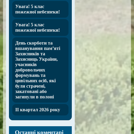
Увага! 5 клас
пожежної небезпеки!
Увага! 5 клас
пожежної небезпеки!
День скорботи та
вшанування пам’яті
Захисників та
Захисниць України,
учасників
добровольчих
формувань та
цивільних осіб, які
були страчені,
закатовані або
загинули в полоні
ІІ квартал 2026 року
Останні коментарі