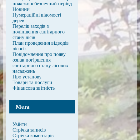
пожежонебезпечний період
Новини
Нумераційні відомості
дерев
Перелік заходів з
поліпшення санітарного
стану лісів
План проведення відводів
лісосік
Повідомлення про появу
ознак погіршення
санітарного стану лісових
насаджень
Про установу
Товари та послуги
Фінансова звітність
Мета
Увійти
Стрічка записів
Стрічка коментарів