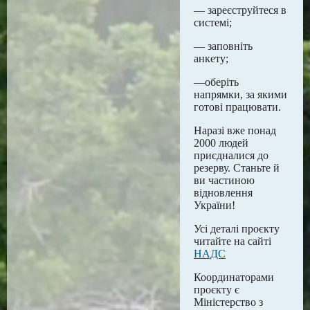
— зареєструйтеся в
системі;
— заповніть
анкету;
—оберіть
напрямки, за якими
готові працювати.
Наразі вже понад
2000 людей
приєдналися до
резерву. Станьте й
ви частиною
відновлення
України!
Усі деталі проєкту
читайте на сайті
НАДС
Координаторами
проєкту є
Міністерство з