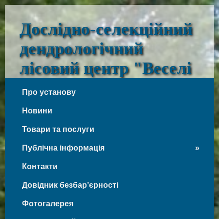
Дослідно-селекційний
дендрологічний
лісовий центр "Веселі
Боковеньки"
Про установу
Веселі Боковеньки
Новини
Товари та послуги
Публічна інформація
Контакти
Довідник безбар’єрності
Фотогалерея