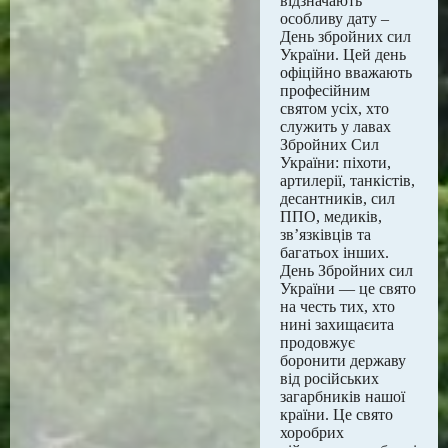
відзначають
особливу дату –
День збройних сил
України. Цей день
офіційно вважають
професійним
святом усіх, хто
служить у лавах
Збройних Сил
України: піхоти,
артилерії, танкістів,
десантників, сил
ППО, медиків,
зв’язківців та
багатьох інших.
День Збройних сил
України — це свято
на честь тих, хто
нині захищаєита
продовжує
боронити державу
від російських
загарбників нашої
країни. Це свято
хоробрих