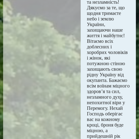
та незламність!
Дякуємо за те, що
щодня тримаєте
небо і землю
України,
захищаючи наше
життя і майбутнє!
Вітаємо всіх
доблесних і
хоробрих чоловіків
і жінок, які
потужною стіною
захищають свою
рідну Україну від
окупанта. Бажаємо
всім воїнам міцного
здоров’я та сил,
незламного духу,
непохитної віри у
Перемогу. Нехай
Господь оберігає
вас на кожному
кроці, броня буде
міцною, а
прийдешній рік