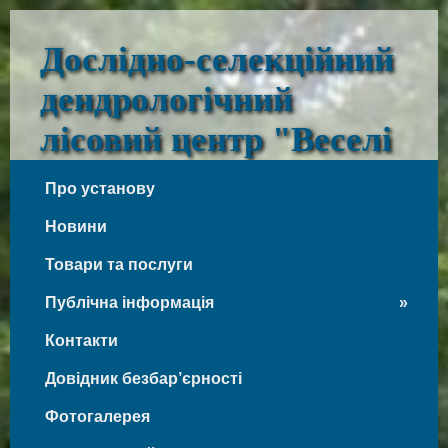
Дослідно-селекційний
дендрологічний
лісовий центр "Веселі
Боковеньки"
Про установу
Веселі Боковеньки
Новини
Товари та послуги
Публічна інформація
Контакти
Довідник безбар’єрності
Фотогалерея