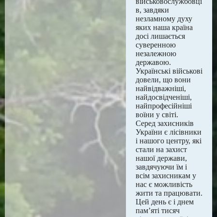
військовослужбовці
в, завдяки
незламному духу
яких наша країна
досі лишається
суверенною
незалежною
державою.
Українські військові
довели, що вони
найвідважніші,
найдосвідченіші,
найпрофесійніші
воїни у світі.
Серед захисників
України є лісівники
і нашого центру, які
стали на захист
нашої держави,
завдячуючи їм і
всім захисникам у
нас є можливість
жити та працювати.
Цей день є і днем
пам’яті тисяч