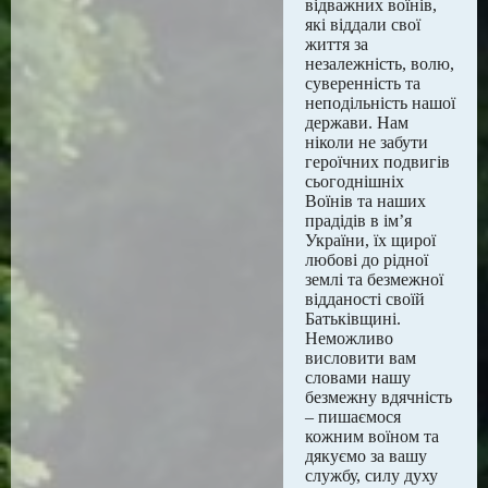
відважних воїнів,
які віддали свої
життя за
незалежність, волю,
суверенність та
неподільність нашої
держави. Нам
ніколи не забути
героїчних подвигів
сьогоднішніх
Воїнів та наших
прадідів в ім’я
України, їх щирої
любові до рідної
землі та безмежної
відданості своїй
Батьківщині.
Неможливо
висловити вам
словами нашу
безмежну вдячність
– пишаємося
кожним воїном та
дякуємо за вашу
службу, силу духу