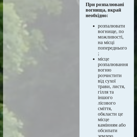
При розпалювані
вогнища, вкрай
необхідно:
розпалювати
вогнище, по
можливості,
на місці
попереднього
;
місце
розпалювання
вогню
розчистити
від сухої
трави, листя,
гілля та
іншого
лісового
сміття,
обкласти це
місце
камінням або
обсипати
землею