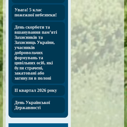
Увага! 5 клас
пожежної небезпеки!
День скорботи та
вшанування пам’яті
Захисників та
Захисниць України,
учасників
добровольчих
формувань та
цивільних осіб, які
були страчені,
закатовані або
загинули в полоні
ІІ квартал 2026 року
День Української
Державності