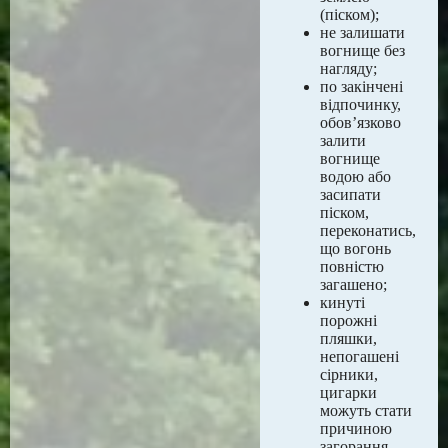
(піском);
не залишати
вогнище без
нагляду;
по закінчені
відпочинку,
обов’язково
залити
вогнище
водою або
засипати
піском,
переконатись,
що вогонь
повністю
загашено;
кинуті
порожні
пляшки,
непогашені
сірники,
цигарки
можуть стати
причиною
загорання