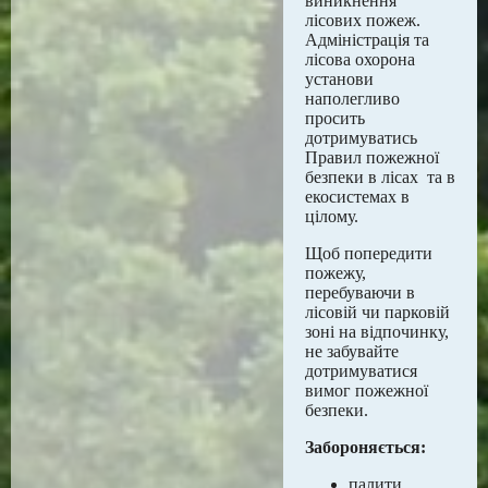
виникнення
лісових пожеж.
Адміністрація та
лісова охорона
установи
наполегливо
просить
дотримуватись
Правил пожежної
безпеки в лісах та в
екосистемах в
цілому.
Щоб попередити
пожежу,
перебуваючи в
лісовій чи парковій
зоні на відпочинку,
не забувайте
дотримуватися
вимог пожежної
безпеки.
Забороняється:
палити,