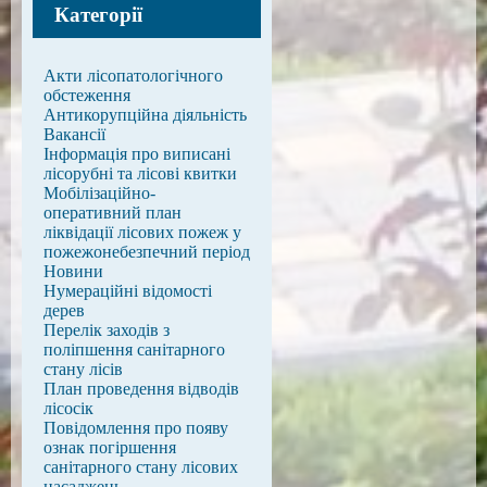
Категорії
Акти лісопатологічного
обстеження
Антикорупційна діяльність
Вакансії
Інформація про виписані
лісорубні та лісові квитки
Мобілізаційно-
оперативний план
ліквідації лісових пожеж у
пожежонебезпечний період
Новини
Нумераційні відомості
дерев
Перелік заходів з
поліпшення санітарного
стану лісів
План проведення відводів
лісосік
Повідомлення про появу
ознак погіршення
санітарного стану лісових
насаджень