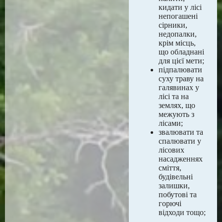
кидати у лісі
непогашені
сірники,
недопалки,
крім місць,
що обладнані
для цієї мети;
підпалювати
суху траву на
галявинах у
лісі та на
землях, що
межують з
лісами;
звалювати та
спалювати у
лісових
насадженнях
сміття,
будівельні
залишки,
побутові та
горючі
відходи тощо;