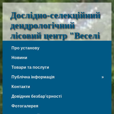
Дослідно-селекційний
дендрологічний
лісовий центр "Веселі
Боковеньки"
Про установу
Веселі Боковеньки
Новини
Товари та послуги
Публічна інформація
Контакти
Довідник безбар’єрності
Фотогалерея