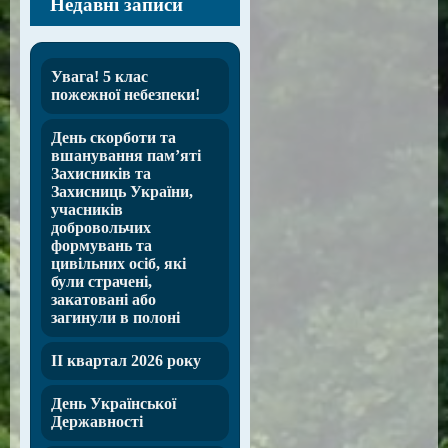
Недавні записи
Увага! 5 клас
пожежної небезпеки!
День скорботи та
вшанування пам’яті
Захисників та
Захисниць України,
учасників
добровольчих
формувань та
цивільних осіб, які
були страчені,
закатовані або
загинули в полоні
ІІ квартал 2026 року
День Української
Державності