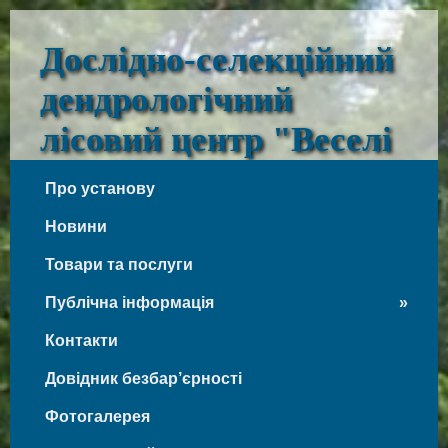
Дослідно-селекційний
дендрологічний
лісовий центр "Веселі
Боковеньки"
Про установу
Веселі Боковеньки
Новини
Товари та послуги
Публічна інформація
Контакти
Довідник безбар’єрності
Фотогалерея