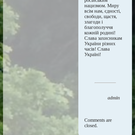
російським
нацизмом. Миру
всім нам, єдності,
свободи, щастя,
злагоди і
благополуччя
кожній родині!
Слава захисникам
України різних
часів! Слава
Україні!
admin
Comments are
closed.