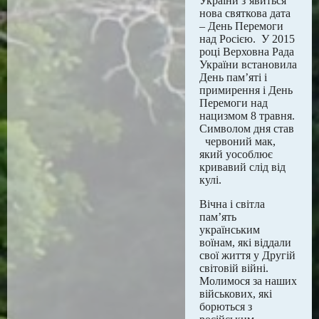
України з’явиться
нова святкова дата
– День Перемоги
над Росією. У 2015
році Верховна Рада
України встановила
День пам’яті і
примирення і День
Перемоги над
нацизмом 8 травня.
Символом дня став
червоний мак,
який уособлює
кривавий слід від
кулі.
Вічна і світла
пам’ять
українським
воїнам, які віддали
свої життя у Другій
світовій війні.
Молимося за наших
військових, які
борються з