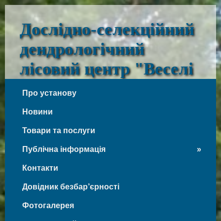
Дослідно-селекційний
дендрологічний
лісовий центр "Веселі
Боковеньки"
Про установу
Веселі Боковеньки
Новини
Товари та послуги
Публічна інформація
Контакти
Довідник безбар’єрності
Фотогалерея