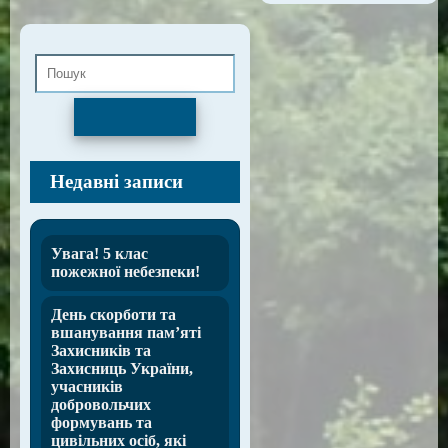
Пошук
Недавні записи
Увага! 5 клас
пожежної небезпеки!
День скорботи та
вшанування пам’яті
Захисників та
Захисниць України,
учасників
добровольчих
формувань та
цивільних осіб, які