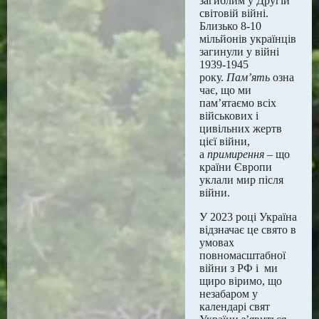
загиблим у Другій
світовій війні.
Близько 8-10
мільйонів українців
загинули у війні
1939-1945
року.
Пам’ять
озна
чає, що ми
пам’ятаємо всіх
військових і
цивільних жертв
цієї війни,
а
примирення
– що
країни Європи
уклали мир після
війни.
У 2023 році Україна
відзначає це свято в
умовах
повномасштабної
війни з РФ і ми
щиро віримо, що
незабаром у
календарі свят