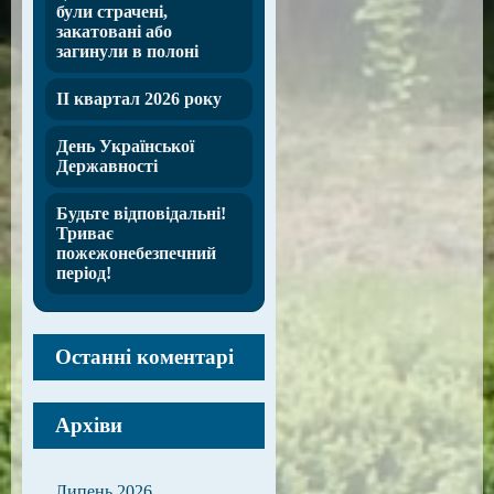
були страчені,
закатовані або
загинули в полоні
ІІ квартал 2026 року
День Української
Державності
Будьте відповідальні!
Триває
пожежонебезпечний
період!
Останні коментарі
Архіви
Липень 2026