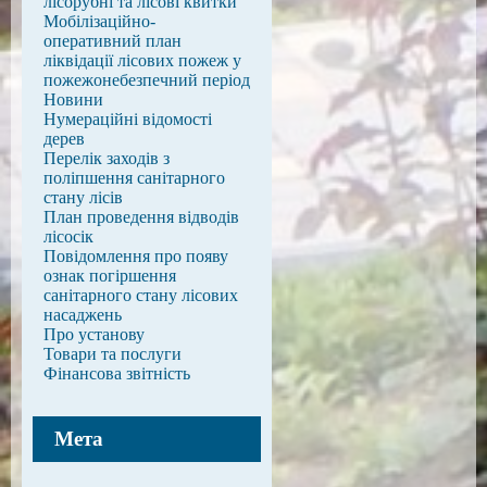
лісорубні та лісові квитки
Мобілізаційно-
оперативний план
ліквідації лісових пожеж у
пожежонебезпечний період
Новини
Нумераційні відомості
дерев
Перелік заходів з
поліпшення санітарного
стану лісів
План проведення відводів
лісосік
Повідомлення про появу
ознак погіршення
санітарного стану лісових
насаджень
Про установу
Товари та послуги
Фінансова звітність
Мета